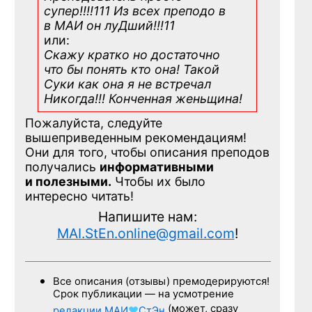
супер!!!!111 Из всех преподо в
в МАИ он луДший!!!11
или:
Скажу кратко но достаточно
что бы понять кто она! Такой
Суки как она я не встречал
Никогда!!! Конченная
женьщина!
Пожалуйста, следуйте
вышеприведенным рекомендациям!
Они для того, чтобы описания преподов
получались
информативными
и полезными.
Чтобы их было
интересно читать!
Напишите нам:
MAI.StEn.online@gmail.com
!
Все описания (отзывы) премодерируются!
Срок публикации — на усмотрение
(может, сразу
редакции
МАИ
♥
СтЭн