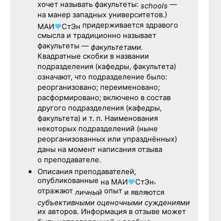
хочет называть факультеты:
—
schools
на манер западных университетов.)
придерживается здравого
МАИ
♥
СтЭн
смысла и традиционно называет
факультеты —
факультетами.
Квадратные скобки в названии
подразделения (кафедры, факультета)
означают, что подразделение было:
реорганизовано; переименовано;
расформировано; включено в состав
другого подразделения (кафедры,
факультета) и т. п. Наименования
некоторых подразделений (ныне
реорганизованных или упразднённых)
даны на момент написания отзыва
о преподавателе.
Описания преподавателей,
опубликованные
,
на
МАИ
♥
СтЭн
отражают
опыт
личный
и являются
субъективными оценочными суждениями
их авторов. Информация в отзыве может