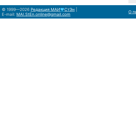
© 1999—2026
Редакция
МАИ
♥
СтЭн
|
О п
E-mail:
MAI.StEn.online@gmail.com