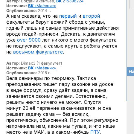
Автор:
Богдан Акентьев,
ВК
215398224
Источник:
ВК
«Маёвник»
Опубликовано:
2014 г.
А нам сказала, что на
первый
и
второй
факультеты берут всякий сброд с улицы,
годный лишь на самые примитивные действия
вроде
подай-принеси.
Дескать, к двигателям
уже
over 9000
лет никого с моего факультета
не подпускают, а самые крутые ребята учатся
на
восьмом факультете
.
Автор:
Dimax3 (1 факультет)
Источник:
ВК
«Маёвник»
На
Опубликовано:
2016 г.
Вела семинары по теормеху. Тактика
преподавания: пишет пару законов на доске
в виде формул, сразу даёт задачи, а сама
занимается своими делами. Естественно,
решить никто ничего не может. Спустя
минут 20 её терпение заканчивается, и она
решает задачу сама — без всяких,
практически, объяснений. При этом регулярно
напоминала нам, какие мы тупые, и что наше
место не в МАИ,
а в каком-нибудь
ПТУ
.