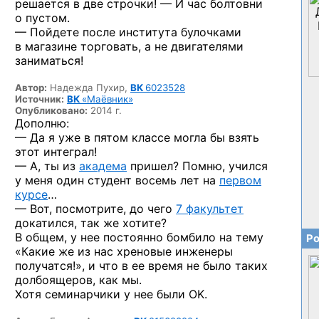
решается в две строчки! — И час болтовни
о пустом.
— Пойдете после института булочками
в магазине торговать, а не двигателями
заниматься!
Автор:
Надежда Пухир,
ВК
6023528
Источник:
ВК
«Маёвник»
Опубликовано:
2014 г.
Дополню:
— Да я уже в пятом классе могла бы взять
этот интеграл!
— А, ты из
академа
пришел? Помню, учился
у меня один студент восемь лет на
первом
курсе
…
— Вот, посмотрите, до чего
7 факультет
докатился, так же хотите?
В общем, у нее постоянно бомбило на тему
Ро
«Какие же из нас хреновые инженеры
получатся!», и что в ее время не было таких
долбоящеров, как мы.
Хотя семинарчики у нее были OK.