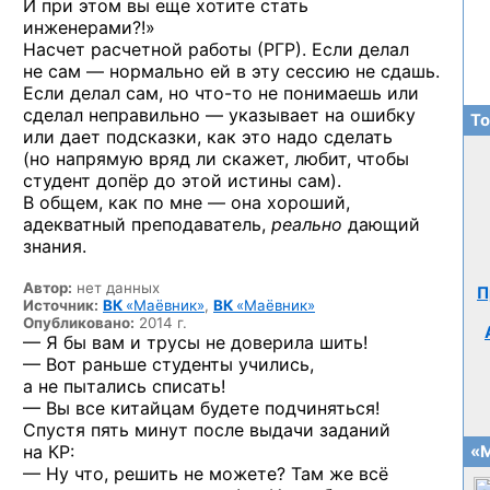
И при этом вы еще хотите стать
инженерами?!»
Насчет расчетной работы (РГР). Если делал
не сам — нормально ей в эту сессию не сдашь.
Если делал сам,
но что-то
не понимаешь или
сделал неправильно — указывает на ошибку
То
или дает подсказки, как это надо сделать
(но напрямую вряд ли скажет, любит, чтобы
студент допёр до этой истины сам).
В общем, как по мне — она хороший,
адекватный преподаватель,
реально
дающий
знания.
Автор:
нет данных
П
Источник:
ВК
«Маёвник»
,
ВК
«Маёвник»
Опубликовано:
2014 г.
— Я бы вам и трусы не доверила шить!
— Вот раньше студенты учились,
а не пытались списать!
— Вы все китайцам будете подчиняться!
Спустя пять минут после выдачи заданий
на КР:
«М
— Ну что, решить не можете? Там же всё