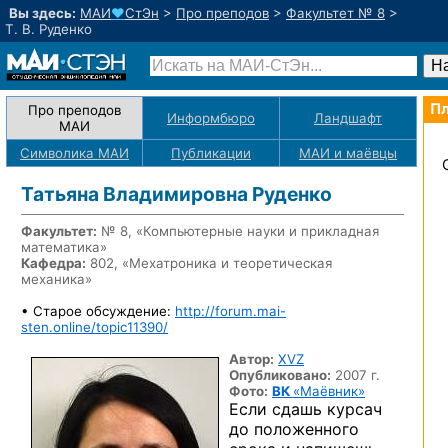
Вы здесь:
МАИ
♥
СтЭн
>
Про преподов
>
Факультет № 8
>
Т. В. Руденко
Пл
Про преподов
Информбюро
Ландшафт
МАИ
Символика МАИ
Публикации
МАИ
и маёвцы
Татьяна Владимировна Руденко
Факультет:
№ 8, «Компьютерные науки и прикладная
математика»
Кафедра:
802, «Мехатроника и теоретическая
механика»
• Старое обсуждение:
http://forum.mai-
sten.online/topic11390/
Автор:
XVZ
Опубликовано:
2007 г.
Фото:
ВК
«Маёвник»
Если сдашь курсач
до положенного