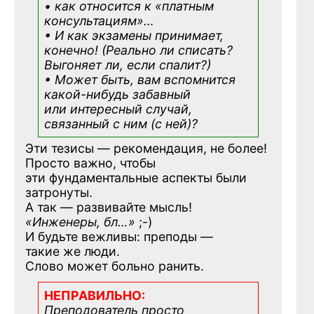
• как относится к «платным
консультациям»
…
• И как экзамены принимает,
конечно! (Реально ли списать?
Выгоняет ли, если спалит?)
• Может быть, вам вспомнится
какой-нибудь
забавный
или интересный случай,
связанный с ним (с ней)?
Эти тезисы — рекомендация, не более!
Просто важно, чтобы
эти фундаментальные аспекты были
затронуты.
А так — развивайте мысль!
«Инженеры, бл…»
;-)
И будьте вежливы: преподы —
такие же люди.
Слово может больно ранить.
НЕПРАВИЛЬНО:
Преподователь просто