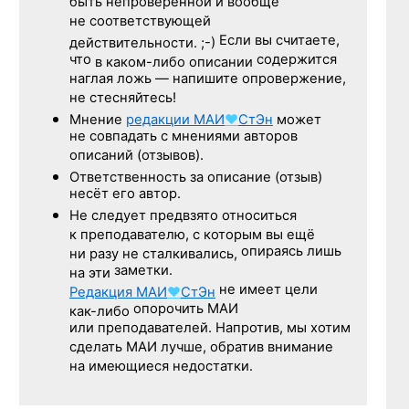
быть непроверенной и вообще
не соответствующей
Если вы считаете,
действительности. ;-)
что
содержится
в каком-либо описании
наглая ложь — напишите опровержение,
не стесняйтесь!
Мнение
редакции
МАИ
♥
СтЭн
может
не совпадать с мнениями авторов
описаний (отзывов).
Ответственность
за описание
(отзыв)
несёт его автор.
Не следует
предвзято относиться
к преподавателю,
с которым
вы ещё
опираясь лишь
ни разу
не сталкивались,
заметки.
на эти
не имеет цели
Редакция
МАИ
♥
СтЭн
опорочить МАИ
как-либо
или преподавателей. Напротив, мы хотим
сделать МАИ лучше, обратив внимание
на имеющиеся недостатки.