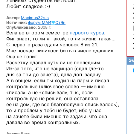
Ленивых студентов не любит.
Любит
сладкое. :-)
Автор:
Maximus32rus
Источник:
форум
МАИ
♥
СтЭн
Опубликовано:
2008 г.
Вела во втором семестре
первого курса
.
Фиг знает, то ли я такой, то ли жизнь такая…
С первого раза сдали человек 8 из 21.
Мне посчастливилось быть в числе сдавших.
Она не топит.
Эм
Расчетку сдавал чуть ли не последним.
Из-за того,
что не защищал (сдал
где-то
дня за три до зачета), дала доп. задачу.
А в общем, если ты ходил на пары и писал
контрольные (ключевое слово — именно
«писал», а не «списывал», т. к., если
контрольную не решил, она оставляла
ее на дом, где все благополучно списывалось),
то и проблем у тебя не будет, ибо у нас
на зачете были именно те задачи, что она
давала во время контрольных.
Автор:
Вася