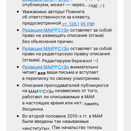
опубликуем, может — через…
год). ;-)
Уважаемые авторы! Помните
об ответственности за клевету,
предусмотренной
ст. 128.1
УК РФ
!
Редакция
МАИ
♥
СтЭн
оставляет за собой
право не размещать описание (отзыв)
без объяснения причин.
Редакция
МАИ
♥
СтЭн
оставляет за собой
право на редакторскую правку описания
(отзыва).
Редактируем бережно! :-)
Редакция
МАИ
♥
СтЭн
внимательно
читает
ваши письма и вступает
все
в переписку по своему усмотрению.
Описания преподавателей публикуются
на
независимо от того,
МАИ
♥
СтЭн
работают ли описываемые в МАИ
в настоящее время или нет:
память
бесценна.
Во второй половине
2010-х гг.
в МАИ
были введены так называемые
(Так начальство теперь
«институты».