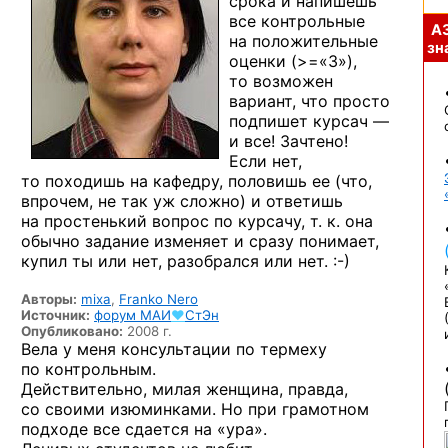
срока и напишешь
все контрольные
А
на положительные
зна
оценки (>=«3»),
то возможен
вариант, что просто
подпишет курсач —
и все! Зачтено!
Если нет,
то походишь на кафедру, половишь ее (что,
впрочем, не так уж сложно) и ответишь
на простенький вопрос по курсачу, т. к. она
обычно задание изменяет и сразу понимает,
купил ты или нет, разобрался
или нет. :-)
Авторы:
mixa
,
Franko Nero
Источник:
форум
МАИ
♥
СтЭн
Опубликовано:
2008 г.
Вела у меня консультации по термеху
по контрольным.
Действительно, милая женщина, правда,
со своими изюминками. Но при грамотном
подходе все сдается на «ура».