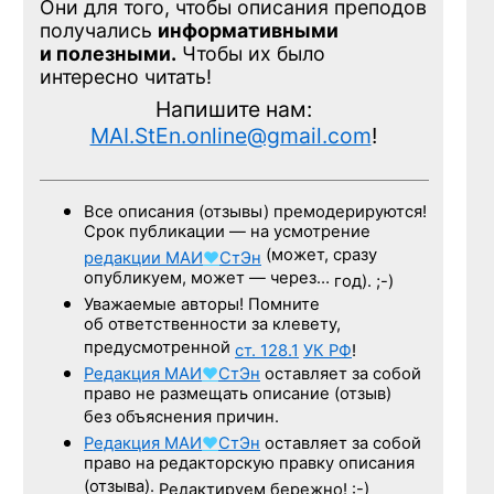
Они для того, чтобы описания преподов
получались
информативными
и полезными.
Чтобы их было
интересно читать!
Напишите нам:
MAI.StEn.online@gmail.com
!
Все описания (отзывы) премодерируются!
Срок публикации — на усмотрение
(может, сразу
редакции
МАИ
♥
СтЭн
опубликуем, может — через…
год). ;-)
Уважаемые авторы! Помните
об ответственности за клевету,
предусмотренной
ст. 128.1
УК РФ
!
Редакция
МАИ
♥
СтЭн
оставляет за собой
право не размещать описание (отзыв)
без объяснения причин.
Редакция
МАИ
♥
СтЭн
оставляет за собой
право на редакторскую правку описания
(отзыва).
Редактируем бережно! :-)