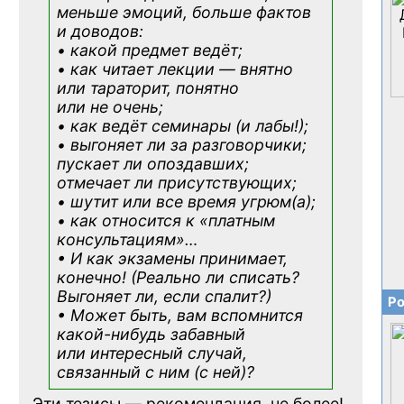
меньше эмоций, больше фактов
и доводов:
• какой предмет ведёт;
• как читает лекции — внятно
или тараторит, понятно
или не очень;
• как ведёт семинары (и лабы!);
• выгоняет ли за разговорчики;
пускает ли опоздавших;
отмечает ли присутствующих;
• шутит или все время угрюм(а);
• как относится к «платным
консультациям»
…
• И как экзамены принимает,
конечно! (Реально ли списать?
Выгоняет ли, если спалит?)
Ро
• Может быть, вам вспомнится
какой-нибудь
забавный
или интересный случай,
связанный с ним (с ней)?
Эти тезисы — рекомендация, не более!