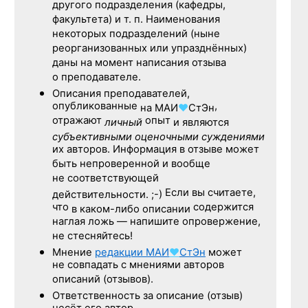
другого подразделения (кафедры,
факультета) и т. п. Наименования
некоторых подразделений (ныне
реорганизованных или упразднённых)
даны на момент написания отзыва
о преподавателе.
Описания преподавателей,
опубликованные
,
на
МАИ
♥
СтЭн
отражают
опыт
личный
и являются
субъективными оценочными суждениями
их авторов. Информация в отзыве может
быть непроверенной и вообще
не соответствующей
Если вы считаете,
действительности. ;-)
что
содержится
в каком-либо описании
наглая ложь — напишите опровержение,
не стесняйтесь!
Мнение
редакции
МАИ
♥
СтЭн
может
не совпадать с мнениями авторов
описаний (отзывов).
Ответственность
за описание
(отзыв)