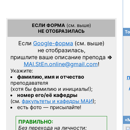
ЕСЛИ ФОРМА
(см. выше)
НЕ ОТОБРАЗИЛАСЬ
То
Если
Google-форма
(см. выше)
не отобразилась,
пришлите ваше описание препода
=>
MAI.StEn.online@gmail.com
!
Укажите:
фамилию, имя и отчество
П
преподавателя
(хотя бы фамилию и инициалы!);
номер его/её кафедры
(см.
факультеты и кафедры МАИ
);
есть фото — присылайте!
«М
ПРАВИЛЬНО:
Без перехода на личности;