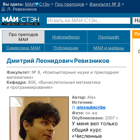
Вы здесь:
МАИ
♥
СтЭн
>
Про преподов
>
Факультет № 8
>
Д. Л. Ревизников
Пл
Про преподов
Информбюро
Ландшафт
МАИ
Символика МАИ
Публикации
МАИ
и маёвцы
Дмитрий Леонидович Ревизников
Факультет:
№ 8, «Компьютерные науки и прикладная
математика»
Кафедра:
806, «Вычислительная математика
и программирование»
Автор:
Alex
Источник:
alexsubscribe
Фото:
он же
Опубликовано:
2007 г.
У меня вел только
общий курс
«Численные