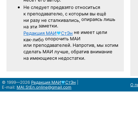
несёт его автор.
Не следует
предвзято относиться
к преподавателю,
с которым
вы ещё
опираясь лишь
ни разу
не сталкивались,
заметки.
на эти
не имеет цели
Редакция
МАИ
♥
СтЭн
опорочить МАИ
как-либо
или преподавателей. Напротив, мы хотим
сделать МАИ лучше, обратив внимание
на имеющиеся недостатки.
© 1999—2026
Редакция
МАИ
♥
СтЭн
|
О п
E-mail:
MAI.StEn.online@gmail.com