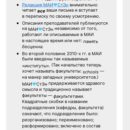
Редакция
МАИ
♥
СтЭн
внимательно
читает
ваши письма и вступает
все
в переписку по своему усмотрению.
Описания преподавателей публикуются
на
независимо от того,
МАИ
♥
СтЭн
работают ли описываемые в МАИ
в настоящее время или нет:
память
бесценна.
Во второй половине
2010-х гг.
в МАИ
были введены так называемые
(Так начальство теперь
«институты».
хочет называть факультеты:
—
schools
на манер западных университетов.)
придерживается здравого
МАИ
♥
СтЭн
смысла и традиционно называет
факультеты —
факультетами.
Квадратные скобки в названии
подразделения (кафедры, факультета)
означают, что подразделение было:
реорганизовано; переименовано;
расформировано; включено в состав