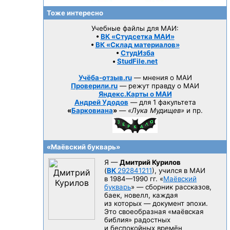
Тоже интересно
Учебные файлы для МАИ:
•
ВК «Студсетка МАИ»
•
ВК «Склад материалов»
•
СтудИзба
•
StudFile.net
Учёба-отзыв.ru
— мнения о МАИ
Проверили.ru
— режут правду о МАИ
Яндекс.Карты о МАИ
Андрей Удодов
— для 1 факультета
«
Барковиана
»
—
«Лука Мудищев»
и пр.
«Маёвский букварь»
Я —
Дмитрий Курилов
(
ВК
292841211
), учился в МАИ
в 1984—1990 гг.
«
Маёвский
букварь
» — сборник рассказов,
баек, новелл, каждая
из которых — документ эпохи.
Это своеобразная «маёвская
библия» радостных
и беспокойных времён