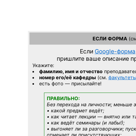
ЕСЛИ ФОРМА
(см
Если
Google-форма
пришлите ваше описание 
Укажите:
фамилию, имя и отчество
преподавате
номер его/её кафедры
(см.
факультет
есть фото — присылайте!
ПРАВИЛЬНО:
Без перехода на личности; меньше 
• какой предмет ведёт;
• как читает лекции — внятно или т
• как ведёт семинары (и лабы!);
• выгоняет ли за разговорчики; пус
отмечает ли присутствующих;