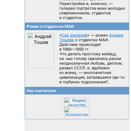
Перестройки и, конечно, —
галерея портретов моих молодых
современников, студентов
и студенток.
Роман о студентах МАИ
«
Сад желаний
» — роман
Андрея
Тошева
о студентах МАИ.
Действие происходит
в 1989—1990 гг.
Что делать простому маёвцу,
на чью голову свалились разом
неоднозначная любовь, диплом,
развал CCCP, и, вдобавок
ко всему, — инопланетная
цивилизация, затаившаяся
где-то
в глубинах подсознания?..
Нас сосчитали