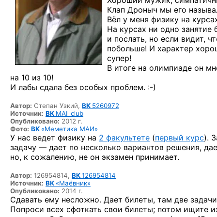
Хороший мужик, симпатичны
Клап Дроныч мы его называ
Вёл у меня физику на курс
На курсах ни одно занятие 
и послать, но если видит, 
побольше! И характер хорош
супер!
В итоге на олимпиаде он мн
на 10 из 10!
И лабы сдала без особых
проблем. :-)
Автор:
Степан Узкий,
ВК
5260972
Источник:
ВК
MAI_club
Опубликовано:
2012 г.
Фото:
ВК
«Меметика МАИ»
У нас ведет физику на
2 факультете
(
первый курс
). 
задачу — дает по несколько вариантов решения, да
но, к сожалению, не он экзамен принимает.
Автор:
126954814,
ВК
126954814
Источник:
ВК
«Маёвник»
Опубликовано:
2014 г.
Сдавать ему несложно. Дает билеты, там две задачи
Попроси всех сфоткать свои билеты; потом ищите и