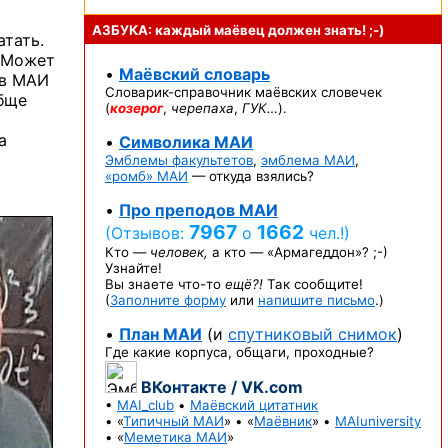
АЗБУКА: каждый маёвец должен
знать! ;-)
атать.
 Может
•
Маёвский словарь
 в МАИ
Словарик-справочник
маёвских словечек
обще
(
козерог
,
черепаха
,
ГУК…
).
а
•
Символика МАИ
Эмблемы факультетов
,
эмблема МАИ
,
«ромб» МАИ
— откуда взялись?
•
Про преподов МАИ
7967
1662
(Отзывов:
о
чел.!)
Кто —
человек,
а кто —
«Армагеддон»? ;-)
Узнайте!
Вы знаете
что-то
ещё?!
Так сообщите!
(
Заполните форму
или
напишите письмо
.)
•
План МАИ
(и
спутниковый снимок
)
Где какие корпуса, общаги, проходные?
ВКонтакте / VK.com
•
MAI_club
•
Маёвский цитатник
• «
Типичный МАИ
» • «
Маёвник
» •
MAIuniversity
• «
Меметика МАИ
»