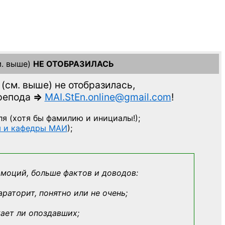
. выше)
НЕ ОТОБРАЗИЛАСЬ
(см. выше)
не отобразилась,
препода
=>
MAI.StEn.online@gmail.com
!
ля
(хотя бы фамилию и инициалы!);
ы и кафедры МАИ
);
эмоций, больше фактов и доводов:
араторит, понятно или не очень;
кает ли опоздавших;