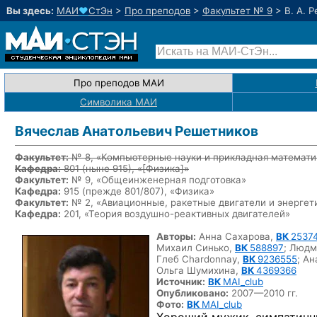
Вы здесь:
МАИ
♥
СтЭн
>
Про преподов
>
Факультет № 9
>
В. А. 
Про преподов МАИ
Символика МАИ
Вячеслав Анатольевич Решетников
Факультет:
№ 8, «Компьютерные науки и прикладная математи
Кафедра:
801
(ныне 915)
, «
[Физика]
»
Факультет:
№ 9, «Общеинженерная подготовка»
Кафедра:
915 (прежде 801/807), «Физика»
Факультет:
№ 2, «Авиационные, ракетные двигатели и энергет
Кафедра:
201, «Теория
воздушно-реактивных
двигателей»
Авторы:
Анна Сахарова,
ВК
2537
Михаил Синько,
ВК
588897
;
Людм
Глеб Chardonnay,
ВК
9236555
;
Ан
Ольга Шумихина,
ВК
4369366
Источник:
ВК
MAI_club
Опубликовано:
2007—2010 гг.
Фото:
ВК
MAI_club