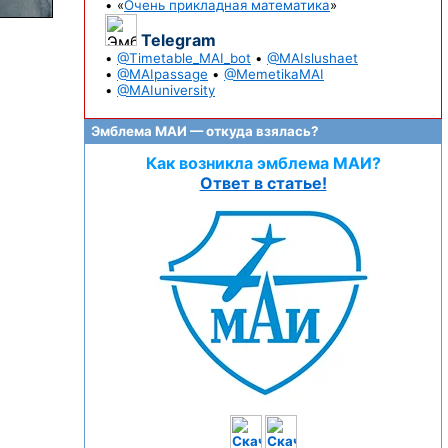
• «
Очень прикладная математика
»
Telegram
•
@Timetable_MAI_bot
•
@MAIslushaet
•
@MAIpassage
•
@MemetikaMAI
•
@MAIuniversity
Эмблема МАИ — откуда взялась?
Как возникла эмблема МАИ?
Ответ в статье!