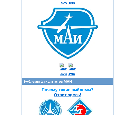
.SVG
.PNG
.SVG
.PNG
Эмблемы факультетов МАИ
Почему такие эмблемы?
Ответ здесь!