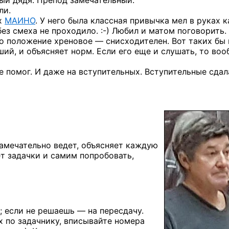
й дядя. Препод замечательный.
ли.
ах
МАИНО
. У него была классная привычка мел в руках к
без смеха
не проходило. :-)
Любил и матом поговорить.
что положение хреновое — снисходителен. Вот таких бы
ий, и объясняет норм. Если его еще и слушать, то во
е помог. И даже на вступительных. Вступительные сдал
Замечательно ведет, объясняет каждую
ет задачки и самим попробовать,
; если не решаешь — на пересдачу.
х по задачнику, вписывайте номера