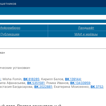
Решетников
Информбюро
Ландшафт
Публикации
МАИ
и маёвцы
ка»
ические установки»
4
;
Misha Fomin,
ВК
818285
;
Кирилл Белов,
ВК
139144
;
ила Афанасьева,
ВК
5351581
;
Ромка Иванов,
ВК
13433959
;
астасия Багдасарова,
ВК
2022881
;
Екатерина Моисеенко,
ВК
3752
;