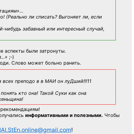
ьтациям»
…
о! (Реально ли списать? Выгоняет ли, если
й-нибудь
забавный или интересный случай,
е аспекты были затронуты.
л…»
;-)
юди. Слово может больно ранить.
з всех преподо в в МАИ он луДший!!!11
понять кто она! Такой Суки как она
женьщина!
 рекомендациям!
получались
информативными и полезными.
Чтобы
AI.StEn.online@gmail.com
!