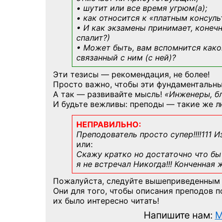
• шутит или все время угрюм(а);
• как относится к «платным консул
• И как экзамены принимает, конечн
спалит?)
• Может быть, вам вспомнится
како
связанный с ним (с ней)?
Эти тезисы — рекомендация, не более!
Просто важно, чтобы эти фундаментальны
А так — развивайте мысль!
«Инженеры, б
И будьте вежливы: преподы — такие же л
НЕПРАВИЛЬНО:
Преподователь просто супер!!!!111 И
или:
Скажу кратко но достаточно что бы 
я не встречал Никогда!!! Конченная
Пожалуйста, следуйте вышеприведенным
Они для того, чтобы описания преподов 
их было интересно читать!
Напишите нам:
M