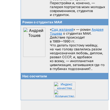
Перестройки и, конечно, —
галерея портретов моих молодых
современников, студентов
и студенток.
Роман о студентах МАИ
«
Сад желаний
» — роман
Андрея
Тошева
о студентах МАИ.
Действие происходит
в 1989—1990 гг.
Что делать простому маёвцу,
на чью голову свалились разом
неоднозначная любовь, диплом,
развал CCCP, и, вдобавок
ко всему, — инопланетная
цивилизация, затаившаяся
где-то
в глубинах подсознания?..
Нас сосчитали