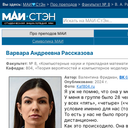
Вы здесь:
МАИ
♥
СтЭн
>
Про преподов
>
Факультет № 8
>
В. А. 
Про преподов МАИ
Символика МАИ
Варвара Андреевна Рассказова
Факультет:
№ 8, «Компьютерные науки и прикладная математи
Кафедра:
804, «Теория вероятностей и компьютерное моделир
Автор:
Валентина Фридман,
ВК
6
Опубликовано:
2024 г.
Фото:
Kaf804.ru
Я уж не помню, что она у 
У меня в группе было 28 че
у всех «пять», «четыре» («
условие именно для нас (то
То есть у нас не было прог
дистанционно.
Как это происходило. Она в