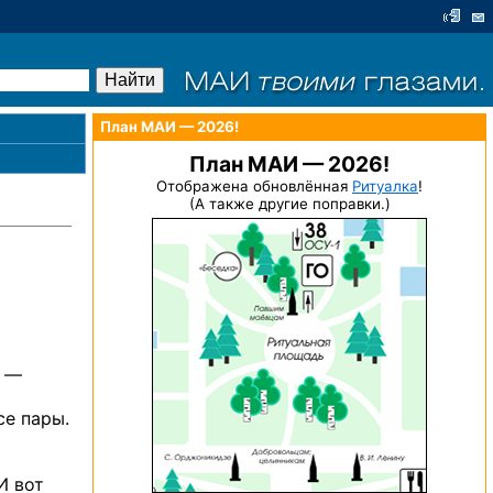
План МАИ — 2026!
План МАИ — 2026!
Отображена обновлённая
Ритуалка
!
(А также другие поправки.)
» —
се пары.
И вот