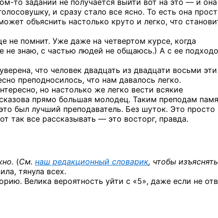
ком-то
задании не получается выйти вот на это — и она
голосовушку, и сразу стало все ясно. То есть она прос
может объяснить настолько круто и легко, что станови
е не помнит. Уже даже на четвертом курсе, когда
е не знаю, с частью людей не общаюсь.) А с ее подход
уверена, что человек двадцать из двадцати восьми эти
есно преподносилось, что нам давалось легко.
тересно, но настолько же легко вести всякие
ссказова прямо большая молодец. Таким преподам пам
 это был лучший преподаватель. Без шуток. Это просто
от так все рассказывать — это восторг, правда.
жно.
(
См.
наш редакционный словарик
, чтобы изъяснят
ла, тянула всех.
орию. Велика вероятность уйти с «5», даже если не от