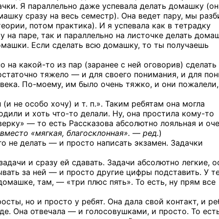
ачки. Я параллельно даже успевала делать домашку (он
машку сразу на весь семестр). Она ведет пару, мы раз
еории, потом практика). И я успевала как в тетрадку
у на паре, так и параллельно на листочке делать дома
омашки. Если сделать всю домашку, то ты получаешь
но
на какой-то
из пар (заранее с ней оговорив) сделать
статочно тяжело — и для своего понимания, и для по
овека.
По-моему,
им было очень тяжко, и они пожалели,
(и не особо хочу) и т. п.». Таким ребятам она могла
ходили и хоть
что-то
делали. Ну, она простила
кому-то
верку» — то есть Рассказова абсолютно лояльная и оч
вместо «мягкая, благосклонная». — ред.
)
о не делать — и просто написать экзамен. Задачки
задачи и сразу ей сдавать. Задачи абсолютно легкие, 
ывать за ней — и просто другие цифры подставить. У т
домашке, там, — «три плюс пять». То есть, ну прям все
осты, но и просто у ребят. Она дала свой контакт, и ре
где. Она отвечала — и голосовушками, и просто. То ест