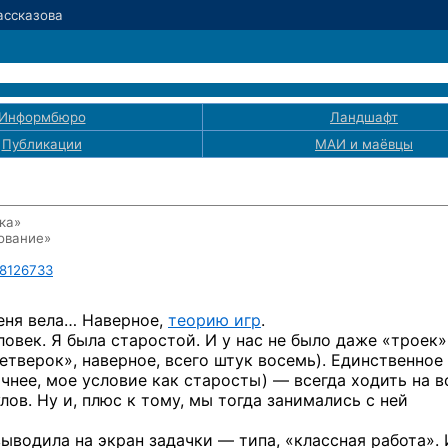
Рассказова
Информбюро
Ландшафт
Публикации
МАИ
и маёвцы
ка»
ование»
8126733
меня вела… Наверное,
теорию игр
.
ловек. Я была старостой. И у нас не было даже «троек
четверок», наверное, всего штук восемь). Единственное
чнее, мое условие как старосты) — всегда ходить на в
улов. Ну и, плюс к тому, мы тогда занимались с ней
ыводила на экран задачки — типа, «классная работа». 