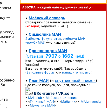
а
бираем
АЗБУКА: каждый маёвец должен
знать! ;-)
шку —
•
Маёвский словарь
Словарик-справочник
маёвских словечек
(
козерог
,
черепаха
,
ГУК…
).
 доклад.
•
Символика МАИ
нимания
Эмблемы факультетов
,
эмблема МАИ
,
 что
«ромб» МАИ
— откуда взялись?
•
Про преподов МАИ
7967
1662
(Отзывов:
о
чел.!)
ень
Кто —
человек,
а кто —
«Армагеддон»? ;-)
Узнайте!
Вы знаете
что-то
ещё?!
Так сообщите!
(
Заполните форму
или
напишите письмо
.)
особенно
•
План МАИ
(и
спутниковый снимок
)
ебя
Где какие корпуса, общаги, проходные?
ВКонтакте / VK.com
•
MAI_club
•
Маёвский цитатник
бята
• «
Типичный МАИ
» • «
Маёвник
» •
MAIuniversity
ь
• «
Меметика МАИ
»