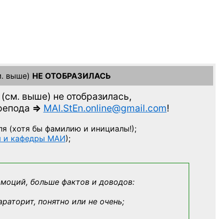
. выше)
НЕ ОТОБРАЗИЛАСЬ
(см. выше)
не отобразилась,
препода
=>
MAI.StEn.online@gmail.com
!
ля
(хотя бы фамилию и инициалы!);
ы и кафедры МАИ
);
эмоций, больше фактов и доводов:
араторит, понятно или не очень;