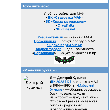
Тоже интересно
Учебные файлы для МАИ:
•
ВК «Студсетка МАИ»
•
ВК «Склад материалов»
•
СтудИзба
•
StudFile.net
Учёба-отзыв.ru
— мнения о МАИ
Проверили.ru
— режут правду о МАИ
Яндекс.Карты о МАИ
Андрей Удодов
— для 1 факультета
«
Барковиана
»
—
«Лука Мудищев»
и пр.
«Маёвский букварь»
Я —
Дмитрий Курилов
(
ВК
292841211
), учился в МАИ
в 1984—1990 гг.
«
Маёвский
букварь
» — сборник рассказов,
баек, новелл, каждая
из которых — документ эпохи.
Это своеобразная «маёвская
библия» радостных
и беспокойных времён