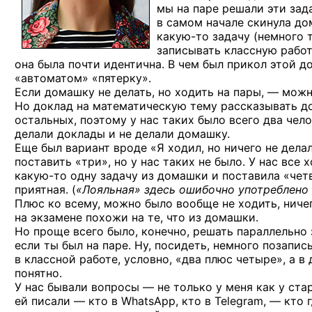
мы на паре решали эти зад
в самом начале скинула до
какую-то
задачу (немного т
записывать классную работ
она была почти идентична. В чем был прикол этой д
«автоматом» «пятерку».
Если домашку не делать, но ходить на пары, — мож
Но доклад на математическую тему рассказывать до
остальных, поэтому у нас таких было всего два чел
делали доклады и не делали домашку.
Еще был вариант вроде «Я ходил, но ничего не делал 
поставить «три», но у нас таких не было. У нас все 
какую-то
одну задачу из домашки и поставила «чет
приятная. (
«Лояльная» здесь ошибочно употреблено 
Плюс ко всему, можно было вообще не ходить, ничег
на экзамене похожи на те, что из домашки.
Но проще всего было, конечно, решать параллельно 
если ты был на паре. Ну, посидеть, немного позапис
в классной работе, условно, «два плюс четыре», а в 
понятно.
У нас бывали вопросы — не только у меня как у стар
ей писали — кто в WhatsApp, кто в Telegram, — кто 