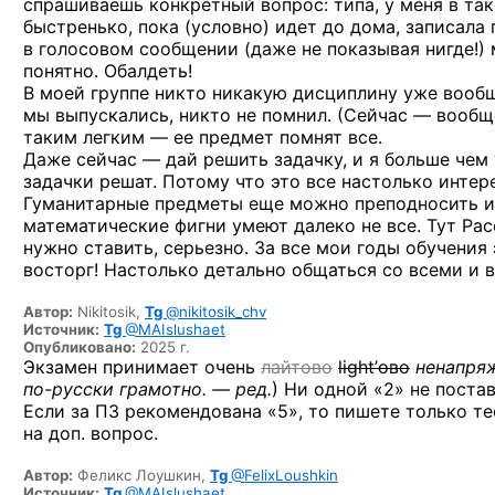
спрашиваешь конкретный вопрос: типа, у меня
в та
быстренько, пока (условно) идет до дома, записала 
в голосовом сообщении (даже не показывая нигде!) 
понятно. Обалдеть!
В моей группе никто никакую дисциплину уже вообщ
мы выпускались, никто не помнил. (Сейчас — вообщ
таким легким — ее предмет помнят все.
Даже сейчас — дай решить задачку, и я больше чем 
задачки решат. Потому что это все настолько интер
Гуманитарные предметы еще можно преподносить ин
математические фигни умеют далеко не все. Тут Ра
нужно ставить, серьезно. За все мои годы обучения
восторг! Настолько детально общаться со всеми и в
Автор:
Nikitosik,
Tg
@nikitosik_chv
Источник:
Tg
@MAIslushaet
Опубликовано:
2025 г.
Экзамен принимает очень
лайтово
light’ово
ненапря
по-русски
грамотно. — ред.
)
Ни одной «2» не постави
Если за ПЗ рекомендована «5», то пишете только те
на доп. вопрос.
Автор:
Феликс Лоушкин,
Tg
@FelixLoushkin
Источник:
Tg
@MAIslushaet