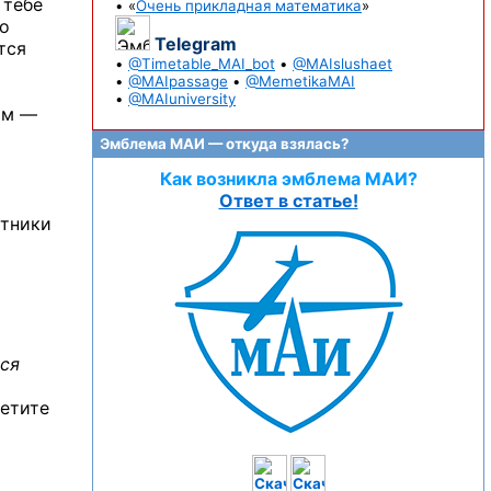
 тебе
• «
Очень прикладная математика
»
то
Telegram
тся
•
@Timetable_MAI_bot
•
@MAIslushaet
•
@MAIpassage
•
@MemetikaMAI
•
@MAIuniversity
ом —
Эмблема МАИ — откуда взялась?
Как возникла эмблема МАИ?
Ответ в статье!
ятники
ься
ветите