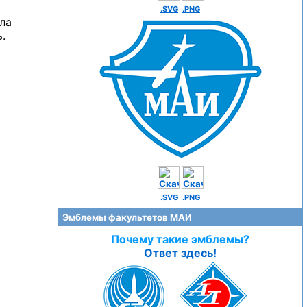
.SVG
.PNG
ила
.
.SVG
.PNG
Эмблемы факультетов МАИ
Почему такие эмблемы?
Ответ здесь!