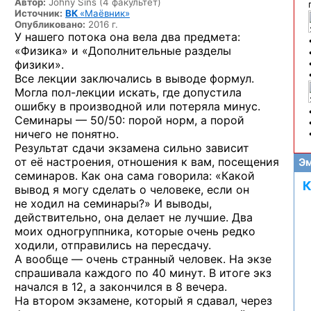
Автор:
Johny Sins (4 факультет)
Источник:
ВК
«Маёвник»
Опубликовано:
2016 г.
У нашего потока она вела два предмета:
«Физика» и «Дополнительные разделы
физики».
Все лекции заключались в выводе формул.
Могла
пол-лекции
искать, где допустила
ошибку в производной или потеряла минус.
Семинары — 50/50:
порой норм, а порой
ничего не понятно.
Результат сдачи экзамена сильно зависит
от её настроения, отношения к вам, посещения
Эм
семинаров. Как она сама говорила: «Какой
К
вывод я могу сделать о человеке, если он
не ходил на семинары?» И выводы,
действительно, она делает не лучшие. Два
моих одногруппника, которые очень редко
ходили, отправились на пересдачу.
А вообще — очень странный человек. На экзе
спрашивала каждого по 40 минут. В итоге экз
начался в 12, а закончился в 8 вечера.
На втором экзамене, который я сдавал, через