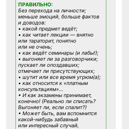
ПРАВИЛЬНО:
Без перехода на личности;
меньше эмоций, больше фактов
и доводов:
• какой предмет ведёт;
• как читает лекции — внятно
или тараторит, понятно
или не очень;
• как ведёт семинары (и лабы!);
• выгоняет ли за разговорчики;
пускает ли опоздавших;
отмечает ли присутствующих;
• шутит или все время угрюм(а);
• как относится к «платным
консультациям»
…
• И как экзамены принимает,
конечно! (Реально ли списать?
Выгоняет ли, если спалит?)
• Может быть, вам вспомнится
какой-нибудь
забавный
или интересный случай,