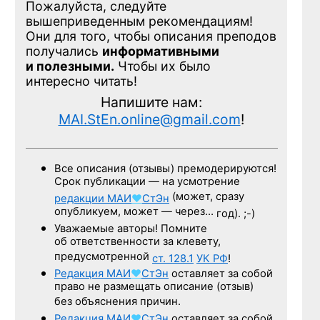
Пожалуйста, следуйте
вышеприведенным рекомендациям!
Они для того, чтобы описания преподов
получались
информативными
и полезными.
Чтобы их было
интересно читать!
Напишите нам:
MAI.StEn.online@gmail.com
!
Все описания (отзывы) премодерируются!
Срок публикации — на усмотрение
(может, сразу
редакции
МАИ
♥
СтЭн
опубликуем, может — через…
год). ;-)
Уважаемые авторы! Помните
об ответственности за клевету,
предусмотренной
ст. 128.1
УК РФ
!
Редакция
МАИ
♥
СтЭн
оставляет за собой
право не размещать описание (отзыв)
без объяснения причин.
Редакция
МАИ
♥
СтЭн
оставляет за собой