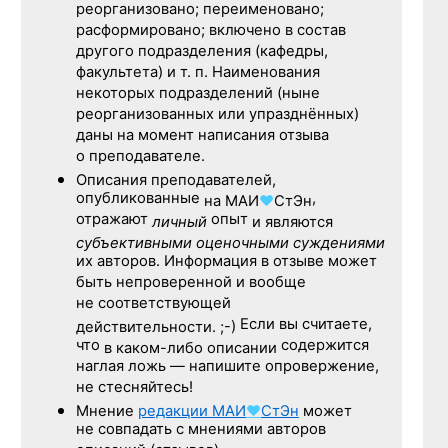
реорганизовано; переименовано;
расформировано; включено в состав
другого подразделения (кафедры,
факультета) и т. п. Наименования
некоторых подразделений (ныне
реорганизованных или упразднённых)
даны на момент написания отзыва
о преподавателе.
Описания преподавателей,
опубликованные
,
на
МАИ
♥
СтЭн
отражают
опыт
личный
и являются
субъективными оценочными суждениями
их авторов. Информация в отзыве может
быть непроверенной и вообще
не соответствующей
Если вы считаете,
действительности. ;-)
что
содержится
в каком-либо описании
наглая ложь — напишите опровержение,
не стесняйтесь!
Мнение
редакции
МАИ
♥
СтЭн
может
не совпадать с мнениями авторов