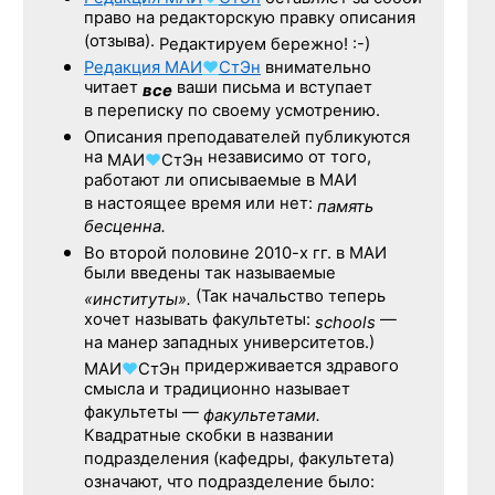
право на редакторскую правку описания
(отзыва).
Редактируем бережно! :-)
Редакция
МАИ
♥
СтЭн
внимательно
читает
ваши письма и вступает
все
в переписку по своему усмотрению.
Описания преподавателей публикуются
на
независимо от того,
МАИ
♥
СтЭн
работают ли описываемые в МАИ
в настоящее время или нет:
память
бесценна.
Во второй половине
2010-х гг.
в МАИ
были введены так называемые
(Так начальство теперь
«институты».
хочет называть факультеты:
—
schools
на манер западных университетов.)
придерживается здравого
МАИ
♥
СтЭн
смысла и традиционно называет
факультеты —
факультетами.
Квадратные скобки в названии
подразделения (кафедры, факультета)
означают, что подразделение было: