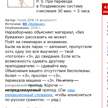
P. S. При переводе
в Поздеевскую систему
А
счисления 30 мин.
= 3 часа.
зна
Автор:
Гений ДРФ (4 факультет)
Источник:
ВК
«Маёвник»
Опубликовано:
2016 г.
Неразборчиво объясняет материал, «без
бумажки» рассказать не может.
Поёт на семинарах и экзаменах.
Были на всех парах — запомнит, пропустили
хоть одну (но все выучили) — твой
«потолок» «3», до свидания. Если есть
возможность сдавать другому
преподавателю — сдавайте ему.
Объяснения вашего отсутствия бесполезны:
болел — «3»,
проспал — «3»,
переехала машина — «3».
По итогу —
рандомный
препод.
Короче —
непредсказуемый
препод.
(
См.
наш
редакционный словарик
, чтобы изъясняться
по-русски
грамотно. — ред.
)