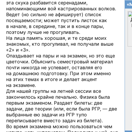
эта скука разбавится серенадами,
«М
напоминающими вой кастрированных волков.
Ведет (но сильно не афиширует) список
посещаемости; может пустить листок как
в начале, в середине, так и в конце пары,
поэтому лучше не прогуливать.
На лица память хорошая, и те среди моих
знакомых, кто прогуливал, не получали выше
«2» и «3».
Опаздывает на пары и на экзамен, но это еще
цветочки. Объяснить семестровый материал
почти никогда не успевает, оставляя его
на домашнюю подготовку. При этом именно
на этих темах в итоге и делает акцент
на экзамене.
Для нашей группы на летней сессии все
закончилось крайне печально. Физика была
первым экзаменом. Раздает билеты: две
задачи, две теории (или, если была РГР, — две
выбранные ею задачи из РГР тупо
переписываете вместо задач из билета).
Во время экзамена можно пользоваться чем