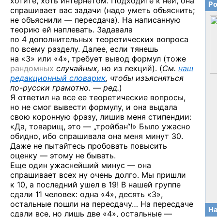
хотите, хоть интернетом. Подходите к ней, она
Ро
спрашивает вас задачи (надо уметь объяснить;
не объяснили — пересдача). На написанную
теорию ей наплевать. Задавала
по 4 дополнительных теоретических вопроса
по всему разделу. Далее, если тянешь
на «3» или «4»,
требует вывод формул (тоже
рандомных
случайных,
но из лекций). (
См.
наш
редакционный словарик
, чтобы изъясняться
по-русски
грамотно. — ред.
)
Я ответил на все ее теоретические вопросы,
но не смог вывести формулу, и она выдала
свою коронную фразу, лишив меня стипендии:
«Да, товарищ, это — „тройбан“!» Было ужасно
обидно, ибо спрашивала она меня минут 30.
Даже не пытайтесь пробовать повысить
оценку — этому не бывать.
Еще один ужаснейший минус — она
спрашивает всех ну очень долго. Мы пришли
к 10, а последний ушел в 19! В нашей группе
сдали 11 человек: одна «4», десять «3»,
остальные пошли на пересдачу… На пересдаче
На
сдали все, но лишь две «4», остальные —