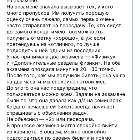
на экзамене.
На экзамене сначала вызывает тех, у кого
много пропусков. Им получить хорошую
оценку очень тяжело, самых первых очень
часто отправляет на пересдачу. Те, кто сидят
до самого конца, имеют возможность
получить отметку «хорошо», а уж если
претендуешь на «отлично», то лучше
подходить к ней одним из последних.
У нас принимала два экзамена — «Физику»
и «Дополнительные разделы физики». На оба
экзамена опоздала минут
на 20—30
точно.
После того, как мы получили билеты, она ушла
на два часа, и мы спокойно готовились.
До этого она нас предупредила, что
пользоваться можно всем. Задачи на экзамене
были те, что она давала как д/з на семинарах.
Когда отвечаешь ей билет, всегда начинает
спрашивать с объяснения задач.
Не объяснил — «2»
или пересдача.
В процессе экзамена могла спокойно выйти
из кабинета. В общем, можно спокойно
подготовиться по своему билету и прямо