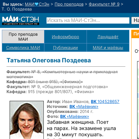
Вы здесь:
МАИ
♥
СтЭн
>
Про преподов
>
Факультет № 9
>
Т. О. Поздеева
Пл
Про преподов
Информбюро
Ландшафт
МАИ
Символика МАИ
Публикации
МАИ
и маёвцы
О
Татьяна Олеговна Поздеева
Факультет:
№ 8, «Компьютерные науки и прикладная
математика»
Кафедра:
801
(ныне 915)
, «
[Физика]
»
Факультет:
№ 9, «Общеинженерная подготовка»
Кафедра:
915 (прежде 801/807), «Физика»
Автор:
Иван Иванов,
ВК
104528657
Источник:
ВК
«Маёвник»
Опубликовано:
2014 г.
Фото:
ВК
«Маёвник»
Забавная женщина. Поет
на парах. На экзамене ушла
на 30 минут покушать.