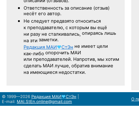
описаний (отзывов).
Ответственность
за описание
(отзыв)
несёт его автор.
Не следует
предвзято относиться
к преподавателю,
с которым
вы ещё
опираясь лишь
ни разу
не сталкивались,
заметки.
на эти
не имеет цели
Редакция
МАИ
♥
СтЭн
опорочить МАИ
как-либо
или преподавателей. Напротив, мы хотим
сделать МАИ лучше, обратив внимание
на имеющиеся недостатки.
© 1999—2026
Редакция
МАИ
♥
СтЭн
|
О п
E-mail:
MAI.StEn.online@gmail.com