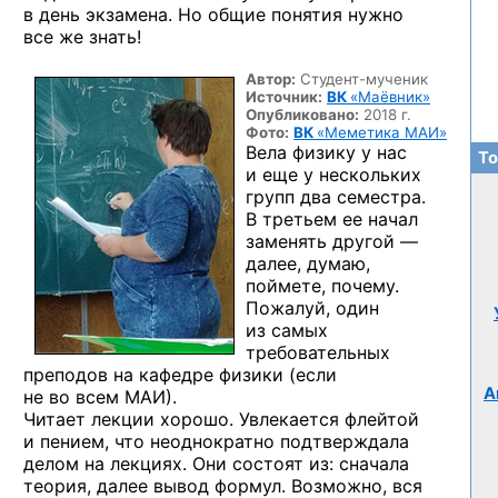
в день экзамена. Но общие понятия нужно
все же знать!
Автор:
Студент-мученик
Источник:
ВК
«Маёвник»
Опубликовано:
2018 г.
Фото:
ВК
«Меметика МАИ»
Вела физику у нас
То
и еще у нескольких
групп два семестра.
В третьем ее начал
заменять другой —
далее, думаю,
поймете, почему.
Пожалуй, один
из самых
требовательных
преподов на кафедре физики (если
А
не во всем МАИ).
Читает лекции хорошо. Увлекается флейтой
и пением, что неоднократно подтверждала
делом на лекциях. Они состоят из: сначала
теория, далее вывод формул. Возможно, вся