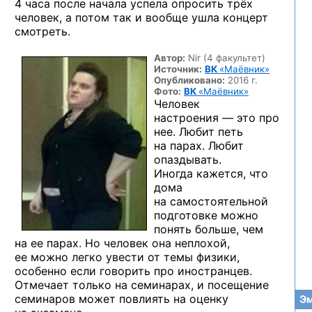
4 часа после начала успела опросить трёх
человек, а потом так и вообще ушла концерт
смотреть.
Автор:
Nir (4 факультет)
Источник:
ВК
«Маёвник»
Опубликовано:
2016 г.
Фото:
ВК
«Маёвник»
Человек
настроения — это про
нее. Любит петь
на парах. Любит
опаздывать.
Иногда кажется, что
дома
на самостоятельной
подготовке можно
понять больше, чем
на ее парах. Но человек она неплохой,
ее можно легко увести от темы физики,
особенно если говорить про иностранцев.
Отмечает только на семинарах, и посещение
семинаров может повлиять на оценку
Эм