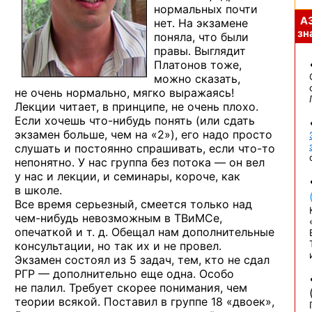
нормальных почти
А
нет. На экзамене
зна
поняла, что были
правы. Выглядит
Платонов тоже,
можно сказать,
не очень нормально, мягко выражаясь!
Лекции читает, в принципе, не очень плохо.
Если хочешь
что-нибудь
понять (или сдать
экзамен больше, чем на «2»), его надо просто
слушать и постоянно спрашивать, если
что-то
непонятно. У нас группа без потока — он вел
у нас и лекции, и семинары, короче, как
в школе.
Все время серьезный, смеется только над
чем-нибудь
невозможным в ТВиМСе,
опечаткой и т. д. Обещал нам дополнительные
консультации, но так их и не провел.
Экзамен состоял из 5 задач, тем, кто не сдал
РГР — дополнительно еще одна. Особо
не палил. Требует скорее понимания, чем
теории всякой. Поставил в группе 18 «двоек»,