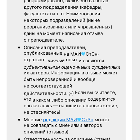
расформировано; включено в состав
другого подразделения (кафедры,
факультета) и т. п. Наименования
некоторых подразделений (ныне
реорганизованных или упразднённых)
даны на момент написания отзыва
о преподавателе.
Описания преподавателей,
опубликованные
,
на
МАИ
♥
СтЭн
отражают
опыт
личный
и являются
субъективными оценочными суждениями
их авторов. Информация в отзыве может
быть непроверенной и вообще
не соответствующей
Если вы считаете,
действительности. ;-)
что
содержится
в каком-либо описании
наглая ложь — напишите опровержение,
не стесняйтесь!
Мнение
редакции
МАИ
♥
СтЭн
может
не совпадать с мнениями авторов
описаний (отзывов).
Ответственность
за описание
(отзыв)