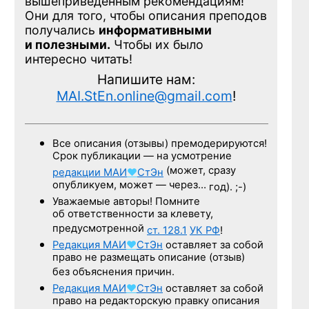
вышеприведенным рекомендациям!
Они для того, чтобы описания преподов
получались
информативными
и полезными.
Чтобы их было
интересно читать!
Напишите нам:
MAI.StEn.online@gmail.com
!
Все описания (отзывы) премодерируются!
Срок публикации — на усмотрение
(может, сразу
редакции
МАИ
♥
СтЭн
опубликуем, может — через…
год). ;-)
Уважаемые авторы! Помните
об ответственности за клевету,
предусмотренной
ст. 128.1
УК РФ
!
Редакция
МАИ
♥
СтЭн
оставляет за собой
право не размещать описание (отзыв)
без объяснения причин.
Редакция
МАИ
♥
СтЭн
оставляет за собой
право на редакторскую правку описания