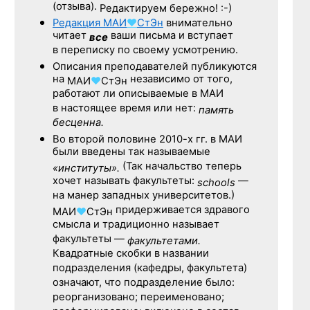
(отзыва).
Редактируем бережно! :-)
Редакция
МАИ
♥
СтЭн
внимательно
читает
ваши письма и вступает
все
в переписку по своему усмотрению.
Описания преподавателей публикуются
на
независимо от того,
МАИ
♥
СтЭн
работают ли описываемые в МАИ
в настоящее время или нет:
память
бесценна.
Во второй половине
2010-х гг.
в МАИ
были введены так называемые
(Так начальство теперь
«институты».
хочет называть факультеты:
—
schools
на манер западных университетов.)
придерживается здравого
МАИ
♥
СтЭн
смысла и традиционно называет
факультеты —
факультетами.
Квадратные скобки в названии
подразделения (кафедры, факультета)
означают, что подразделение было:
реорганизовано; переименовано;