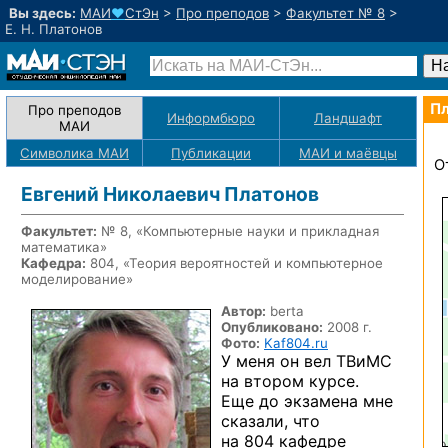
Вы здесь:
МАИ
♥
СтЭн
>
Про преподов
>
Факультет № 8
>
Е. Н. Платонов
Пл
Про преподов
Информбюро
Ландшафт
МАИ
Символика МАИ
Публикации
МАИ
и маёвцы
О
Евгений Николаевич Платонов
Факультет:
№ 8, «Компьютерные науки и прикладная
математика»
Кафедра:
804, «Теория вероятностей и компьютерное
моделирование»
Автор:
berta
Опубликовано:
2008 г.
Фото:
Kaf804.ru
У меня он вел ТВиМС
на втором курсе.
Еще до экзамена мне
сказали, что
на 804 кафедре