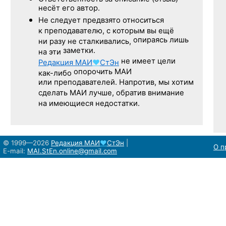
несёт его автор.
Не следует
предвзято относиться
к преподавателю,
с которым
вы ещё
опираясь лишь
ни разу
не сталкивались,
заметки.
на эти
не имеет цели
Редакция
МАИ
♥
СтЭн
опорочить МАИ
как-либо
или преподавателей. Напротив, мы хотим
сделать МАИ лучше, обратив внимание
на имеющиеся недостатки.
© 1999—2026
Редакция
МАИ
♥
СтЭн
|
О п
E-mail:
MAI.StEn.online@gmail.com