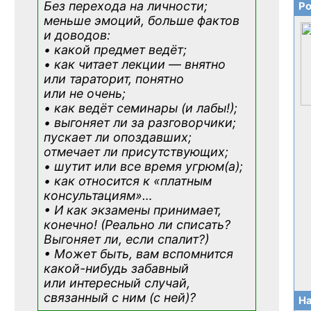
Без перехода на личности;
Ро
меньше эмоций, больше фактов
и доводов:
• какой предмет ведёт;
• как читает лекции — внятно
или тараторит, понятно
или не очень;
• как ведёт семинары (и лабы!);
• выгоняет ли за разговорчики;
пускает ли опоздавших;
отмечает ли присутствующих;
• шутит или все время угрюм(а);
• как относится к «платным
консультациям»
…
• И как экзамены принимает,
конечно! (Реально ли списать?
Выгоняет ли, если спалит?)
• Может быть, вам вспомнится
какой-нибудь
забавный
или интересный случай,
связанный с ним (с ней)?
На