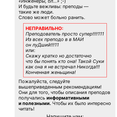
«Инженеры, бл…»
;-)
И будьте вежливы: преподы —
такие же люди.
Слово может больно ранить.
НЕПРАВИЛЬНО:
Преподователь просто супер!!!!111
Из всех преподо в в МАИ
он луДший!!!11
или:
Скажу кратко но достаточно
что бы понять кто она! Такой Суки
как она я не встречал Никогда!!!
Конченная
женьщина!
Пожалуйста, следуйте
вышеприведенным рекомендациям!
Они для того, чтобы описания преподов
получались
информативными
и полезными.
Чтобы их было интересно
читать!
Напишите нам: