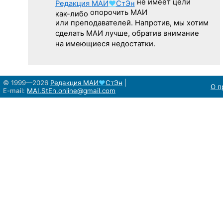
не имеет цели
Редакция
МАИ
♥
СтЭн
опорочить МАИ
как-либо
или преподавателей. Напротив, мы хотим
сделать МАИ лучше, обратив внимание
на имеющиеся недостатки.
© 1999—2026
Редакция
МАИ
♥
СтЭн
|
О п
E-mail:
MAI.StEn.online@gmail.com