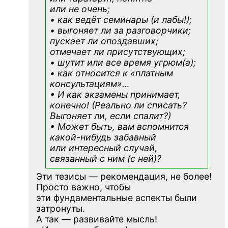
или не очень;
• как ведёт семинары (и лабы!);
• выгоняет ли за разговорчики;
пускает ли опоздавших;
отмечает ли присутствующих;
• шутит или все время угрюм(а);
• как относится к «платным
консультациям»
…
• И как экзамены принимает,
конечно! (Реально ли списать?
Выгоняет ли, если спалит?)
• Может быть, вам вспомнится
какой-нибудь
забавный
или интересный случай,
связанный с ним (с ней)?
Эти тезисы — рекомендация, не более!
Просто важно, чтобы
эти фундаментальные аспекты были
затронуты.
А так — развивайте мысль!