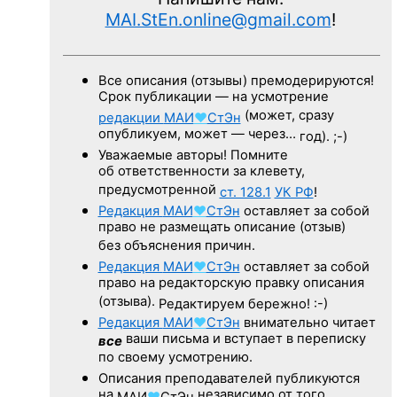
MAI.StEn.online@gmail.com
!
Все описания (отзывы) премодерируются!
Срок публикации — на усмотрение
(может, сразу
редакции
МАИ
♥
СтЭн
опубликуем, может — через…
год). ;-)
Уважаемые авторы! Помните
об ответственности за клевету,
предусмотренной
ст. 128.1
УК РФ
!
Редакция
МАИ
♥
СтЭн
оставляет за собой
право не размещать описание (отзыв)
без объяснения причин.
Редакция
МАИ
♥
СтЭн
оставляет за собой
право на редакторскую правку описания
(отзыва).
Редактируем бережно! :-)
Редакция
МАИ
♥
СтЭн
внимательно читает
ваши письма и вступает в переписку
все
по своему усмотрению.
Описания преподавателей публикуются
на
независимо от того,
МАИ
♥
СтЭн