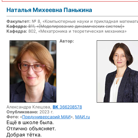
Наталья Михеевна Панькина
Факультет:
№ 8, «Компьютерные науки и прикладная математ
Кафедра:
811, «
[Моделирование динамических систем]
»
Кафедра:
802, «Мехатроника и теоретическая механика»
Автор:
Александра Клецова,
ВК
366208578
Опубликовано:
2023 г.
Фото:
«
Предуниверсарий МАИ
»,
МАИ.ru
Ещё в школе была.
Отлично объясняет.
Добрая тётка.