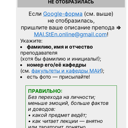
НЕ ОТОБРАЗИЛАСЬ
Если
Google-форма
(см. выше)
не отобразилась,
пришлите ваше описание препода
=>
MAI.StEn.online@gmail.com
!
Укажите:
фамилию, имя и отчество
преподавателя
(хотя бы фамилию и инициалы!);
номер его/её кафедры
(см.
факультеты и кафедры МАИ
);
есть фото — присылайте!
ПРАВИЛЬНО:
Без перехода на личности;
меньше эмоций, больше фактов
и доводов:
• какой предмет ведёт;
• как читает лекции — внятно
или тараторит, понятно