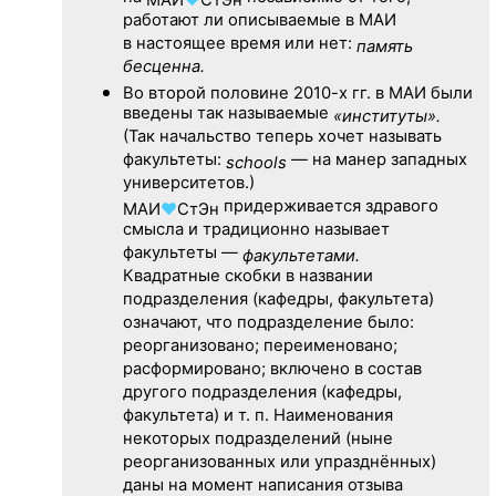
работают ли описываемые в МАИ
в настоящее время или нет:
память
бесценна.
Во второй половине
2010-х гг.
в МАИ были
введены так называемые
«институты».
(Так начальство теперь хочет называть
факультеты:
— на манер западных
schools
университетов.)
придерживается здравого
МАИ
♥
СтЭн
смысла и традиционно называет
факультеты —
факультетами.
Квадратные скобки в названии
подразделения (кафедры, факультета)
означают, что подразделение было:
реорганизовано; переименовано;
расформировано; включено в состав
другого подразделения (кафедры,
факультета) и т. п. Наименования
некоторых подразделений (ныне
реорганизованных или упразднённых)
даны на момент написания отзыва