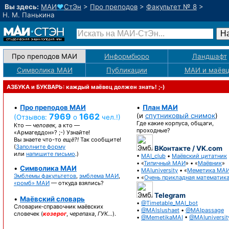
Вы здесь:
МАИ
♥
СтЭн
>
Про преподов
>
Факультет № 8
>
Н. М. Панькина
Про преподов МАИ
Информбюро
Ландшафт
Символика МАИ
Публикации
МАИ
и маёв
АЗБУКА и БУКВАРЬ: каждый маёвец должен знать! ;-)
•
Про преподов МАИ
•
План МАИ
7969
1662
(и
спутниковый снимок
)
(Отзывов:
о
чел.!)
Где какие корпуса, общаги,
Кто —
человек,
а кто —
проходные?
«Армагеддон»? ;-)
Узнайте!
Вы знаете
что-то
ещё?!
Так сообщите!
(
Заполните форму
ВКонтакте / VK.com
или
напишите письмо
.)
•
MAI_club
•
Маёвский цитатник
• «
Типичный МАИ
» • «
Маёвник
»
•
Символика МАИ
•
MAIuniversity
• «
Меметика МА
Эмблемы факультетов
,
эмблема МАИ
,
• «
Очень прикладная математик
«ромб» МАИ
— откуда взялись?
Telegram
•
Маёвский словарь
•
@Timetable_MAI_bot
Словарик-справочник
маёвских
•
@MAIslushaet
•
@MAIpassage
словечек (
козерог
,
черепаха
,
ГУК…
).
•
@MemetikaMAI
•
@MAIuniversit