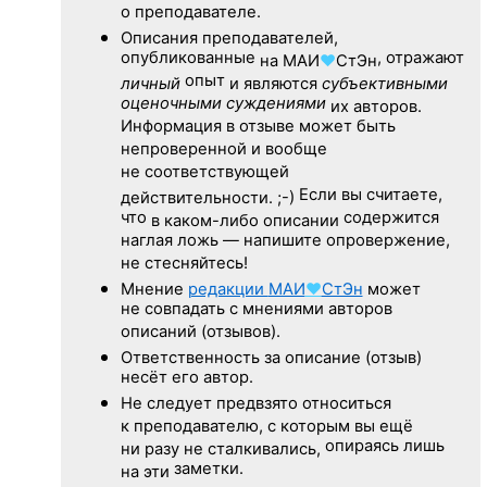
о преподавателе.
Описания преподавателей,
опубликованные
, отражают
на
МАИ
♥
СтЭн
опыт
личный
и являются
субъективными
оценочными суждениями
их авторов.
Информация в отзыве может быть
непроверенной и вообще
не соответствующей
Если вы считаете,
действительности. ;-)
что
содержится
в каком-либо описании
наглая ложь — напишите опровержение,
не стесняйтесь!
Мнение
редакции
МАИ
♥
СтЭн
может
не совпадать с мнениями авторов
описаний (отзывов).
Ответственность
за описание
(отзыв)
несёт его автор.
Не следует
предвзято относиться
к преподавателю,
с которым
вы ещё
опираясь лишь
ни разу
не сталкивались,
заметки.
на эти