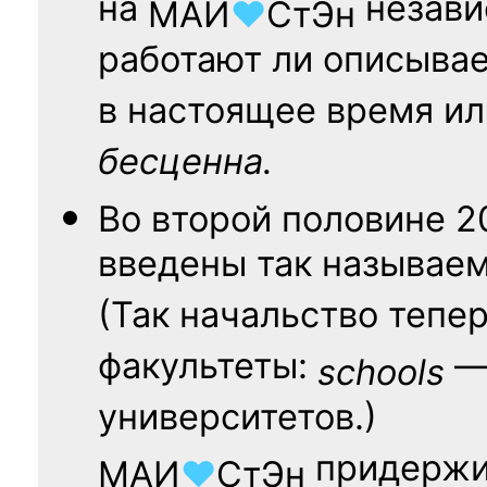
на
независ
МАИ
♥
СтЭн
работают ли описыва
в настоящее время ил
бесценна.
Во второй половине
2
введены так называе
(Так начальство тепе
факультеты:
— 
schools
университетов.)
придержи
МАИ
♥
СтЭн