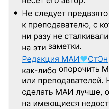
несёт его автор.
Не следует
предвзято
к преподавателю,
с к
ни разу
не сталкивали
заметки.
на эти
Редакция
МАИ
♥
СтЭн
опорочить 
как-либо
или преподавателей. 
сделать МАИ лучше, 
на имеющиеся недост