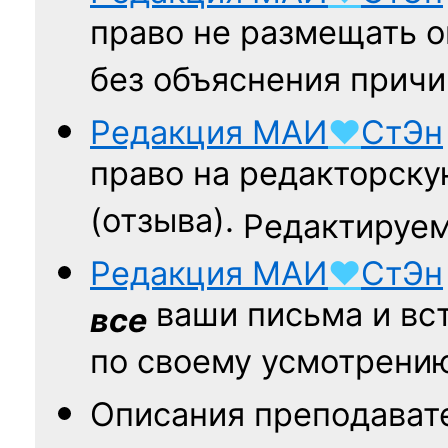
право не размещать о
без объяснения причи
Редакция
МАИ
♥
СтЭн
право на редакторску
(отзыва).
Редактируем
Редакция
МАИ
♥
СтЭн
ваши письма и вст
все
по своему усмотрени
Описания преподават