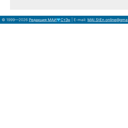
© 1999—2026
Редакция
МАИ
♥
СтЭн
|
E-mail:
MAI.StEn.online@gma