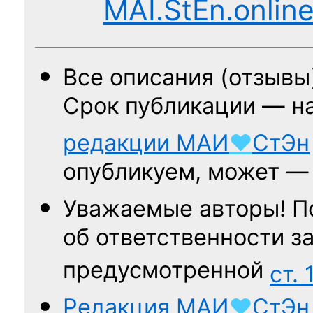
MAI.StEn.onlin
Все описания (отзывы
Срок публикации — н
редакции
МАИ
♥
СтЭн
опубликуем, может 
Уважаемые авторы! П
об ответственности за
предусмотренной
ст. 
Редакция
МАИ
♥
СтЭн