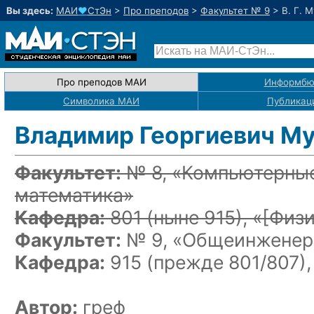
Вы здесь:
МАИ
♥
СтЭн
>
Про преподов
>
Факультет № 9
>
В. Г. 
Про преподов МАИ
Информбю
Символика МАИ
Публикац
Владимир Георгиевич М
Факультет:
№ 8, «Компьютерные
математика»
Кафедра:
801
(ныне 915)
, «
[Физи
Факультет:
№ 9, «Общеинженерн
Кафедра:
915 (прежде 801/807),
Автор:
греф