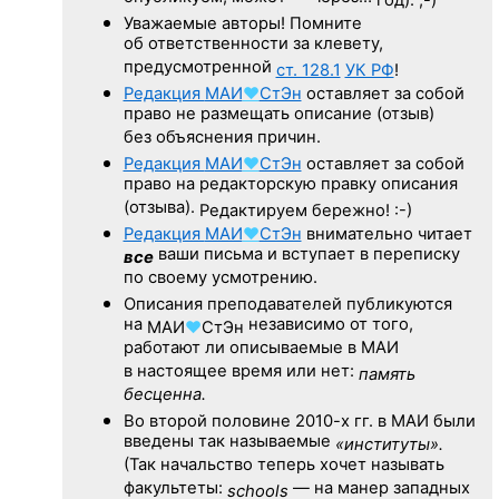
Уважаемые авторы! Помните
об ответственности за клевету,
предусмотренной
ст. 128.1
УК РФ
!
Редакция
МАИ
♥
СтЭн
оставляет за собой
право не размещать описание (отзыв)
без объяснения причин.
Редакция
МАИ
♥
СтЭн
оставляет за собой
право на редакторскую правку описания
(отзыва).
Редактируем бережно! :-)
Редакция
МАИ
♥
СтЭн
внимательно читает
ваши письма и вступает в переписку
все
по своему усмотрению.
Описания преподавателей публикуются
на
независимо от того,
МАИ
♥
СтЭн
работают ли описываемые в МАИ
в настоящее время или нет:
память
бесценна.
Во второй половине
2010-х гг.
в МАИ были
введены так называемые
«институты».
(Так начальство теперь хочет называть
факультеты:
— на манер западных
schools