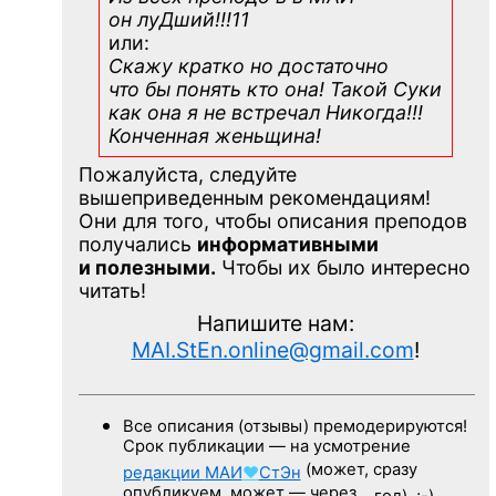
он луДший!!!11
или:
Скажу кратко но достаточно
что бы понять кто она! Такой Суки
как она я не встречал Никогда!!!
Конченная
женьщина!
Пожалуйста, следуйте
вышеприведенным рекомендациям!
Они для того, чтобы описания преподов
получались
информативными
и полезными.
Чтобы их было интересно
читать!
Напишите нам:
MAI.StEn.online@gmail.com
!
Все описания (отзывы) премодерируются!
Срок публикации — на усмотрение
(может, сразу
редакции
МАИ
♥
СтЭн
опубликуем, может — через…
год). ;-)