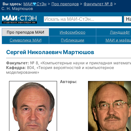
Вы здесь:
МАИ
♥
СтЭн
>
Про преподов
>
Факультет № 8
>
С. Н. Мартюшов
Про преподов МАИ
Информбюро
Ландшафт
Символика МАИ
Публикации
МАИ
и маёв
Сергей Николаевич Мартюшов
Факультет:
№ 8, «Компьютерные науки и прикладная математ
Кафедра:
804, «Теория вероятностей и компьютерное
моделирование»
Авторы: