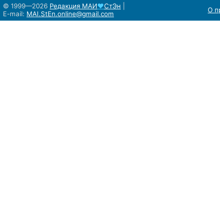
© 1999—2026
Редакция
МАИ
♥
СтЭн
|
О п
E-mail:
MAI.StEn.online@gmail.com