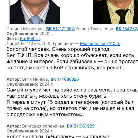
Полина Морозова,
ВК
612172052
;
Алина Тимофеева,
ВК
184272
Опубликовано:
2020 г.
Фото:
Kaf804.ru
,
Лицей № 110 им. Л. К. Гришиной —
Museum.Licey110.ru
Золотой человек. Очень хороший препод.
Вел ТФКП. Все очень хорошо объясняет, если есть
желание и интерес. Если забиваешь — он не трогает
но тогда может на КоР спрашивать, как решал.
Автор:
Витя Ничков,
ВК
174688825
Опубликовано:
2024 г.
Самый глухой чел на районе: на экзамене, пока став
«автоматы», можешь хоть стену бурить.
Я первые минут 15 сидел в телефоне (который был
прямо на столе), но ответов так и не нашел и ушел
с предложенным «автоматом».
Автор:
Виктория Успенская,
ВК
511069929
Опубликовано:
2024 г.
Ведет числаки. (
«Числаки» — численные