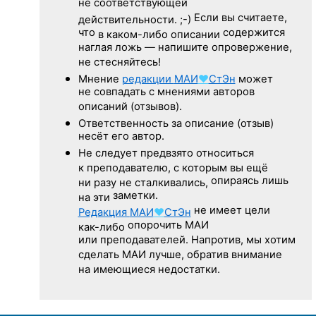
не соответствующей
Если вы считаете,
действительности. ;-)
что
содержится
в каком-либо описании
наглая ложь — напишите опровержение,
не стесняйтесь!
Мнение
редакции
МАИ
♥
СтЭн
может
не совпадать с мнениями авторов
описаний (отзывов).
Ответственность
за описание
(отзыв)
несёт его автор.
Не следует
предвзято относиться
к преподавателю,
с которым
вы ещё
опираясь лишь
ни разу
не сталкивались,
заметки.
на эти
не имеет цели
Редакция
МАИ
♥
СтЭн
опорочить МАИ
как-либо
или преподавателей. Напротив, мы хотим
сделать МАИ лучше, обратив внимание
на имеющиеся недостатки.