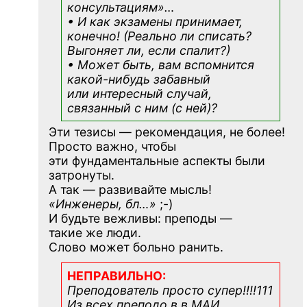
консультациям»
…
• И как экзамены принимает,
конечно! (Реально ли списать?
Выгоняет ли, если спалит?)
• Может быть, вам вспомнится
какой-нибудь
забавный
или интересный случай,
связанный с ним (с ней)?
Эти тезисы — рекомендация, не более!
Просто важно, чтобы
эти фундаментальные аспекты были
затронуты.
А так — развивайте мысль!
«Инженеры, бл…»
;-)
И будьте вежливы: преподы —
такие же люди.
Слово может больно ранить.
НЕПРАВИЛЬНО:
Преподователь просто супер!!!!111
Из всех преподо в в МАИ