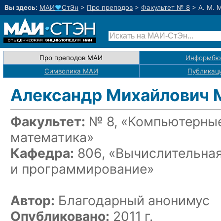
Вы здесь:
МАИ
♥
СтЭн
>
Про преподов
>
Факультет № 8
>
А. М. 
Про преподов МАИ
Информбю
Символика МАИ
Публикац
Александр Михайлович 
Факультет:
№ 8, «Компьютерные
математика»
Кафедра:
806, «Вычислительна
и программирование»
Автор:
Благодарный анонимус
Опубликовано:
2011 г.