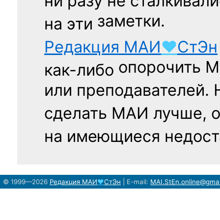
ни разу
не сталкивали
заметки.
на эти
Редакция
МАИ
♥
СтЭн
опорочить 
как-либо
или преподавателей. 
сделать МАИ лучше, 
на имеющиеся недост
© 1999—2026
Редакция
МАИ
♥
СтЭн
|
E-mail:
MAI.StEn.online@gma