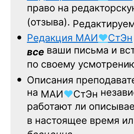
право на редакторску
(отзыва).
Редактируем
Редакция
МАИ
♥
СтЭн
ваши письма и вст
все
по своему усмотрени
Описания преподават
на
независ
МАИ
♥
СтЭн
работают ли описыва
в настоящее время ил