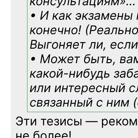
консультациям»
…
• И как экзамены
конечно! (Реально
Выгоняет ли, если
• Может быть, ва
какой-нибудь
заб
или интересный с
связанный с ним (
Эти тезисы — реком
не более!