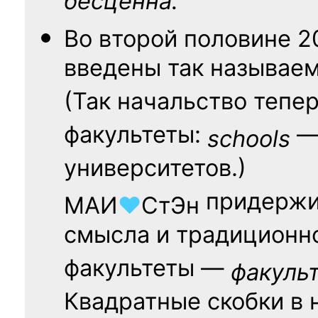
бесценна.
Во второй половине
2
введены так называе
(Так начальство тепе
факультеты:
— 
schools
университетов.)
придержи
МАИ
♥
СтЭн
смысла и традиционн
факультеты —
факуль
Квадратные скобки в 