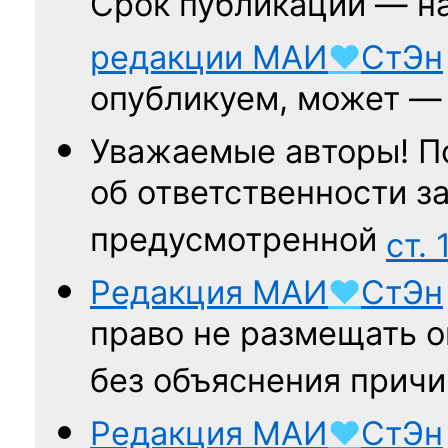
Срок публикации — н
редакции
МАИ
♥
СтЭн
опубликуем, может 
Уважаемые авторы! П
об ответственности за
предусмотренной
ст. 
Редакция
МАИ
♥
СтЭн
право не размещать о
без объяснения причи
Редакция
МАИ
♥
СтЭн