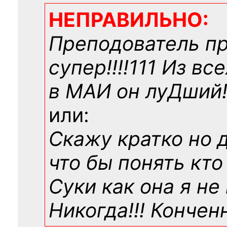
НЕПРАВИЛЬНО:
Преподователь п
супер!!!!111 Из вс
в МАИ он луДший!!
или:
Скажу кратко но 
что бы понять кто
Суки как она я не
Никогда!!! Конче