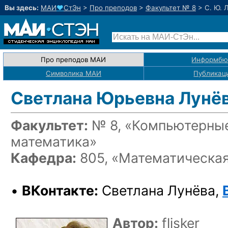
Вы здесь:
МАИ
♥
СтЭн
>
Про преподов
>
Факультет № 8
>
С. Ю. 
Про преподов МАИ
Информбю
Символика МАИ
Публикац
Светлана Юрьевна Лунё
Факультет:
№ 8, «Компьютерные
математика»
Кафедра:
805, «Математическая
•
ВКонтакте:
Светлана Лунёва,
Автор:
flisker