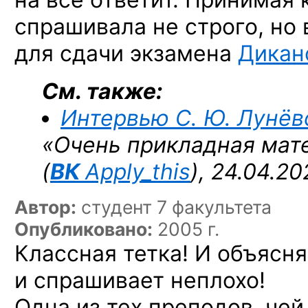
спрашивала
не строго,
но 
для сдачи экзамена
Дикан
См. также:
Интервью С. Ю. Лунёв
«Очень прикладная мат
(
ВК
Apply_this
), 24.04.20
Автор:
студент 7 факультета
Опубликовано:
2005 г.
Классная тетка! И объясня
и спрашивает неплохо!
Одна из тех преподов, че