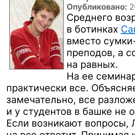
Опубликовано:
2
Среднего возр
в ботинках
Ca
вместо
сумки
преподов,
а с
на равных.
На ее семина
практически все. Объясня
замечательно, все разло
и у студентов
в башке
не 
Если возникают вопросы,
на все
ответит. Принимая 