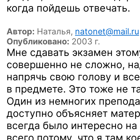
когда пойдешь отвечать.
Автор:
Наталья,
natonet@mail.ru
Опубликовано:
2003 г.
Мне сдавать экзамен это
совершенно
не сложно,
на
напрячь свою голову
и вс
в предмете.
Это тоже
не т
Один
из немногих
препода
доступно объясняет мате
всегда было интересно
на
всего потому, что
я там
ко