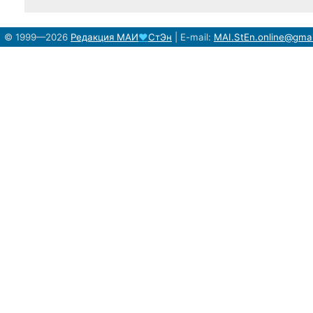
© 1999—2026
Редакция
МАИ
♥
СтЭн
|
E-mail:
MAI.StEn.online@gma