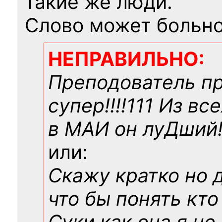
такие же люди.
Слово может больно
НЕПРАВИЛЬНО:
Преподователь п
супер!!!!111 Из вс
в МАИ он луДший!!
или:
Скажу кратко но 
что бы понять кто
Суки как она я не