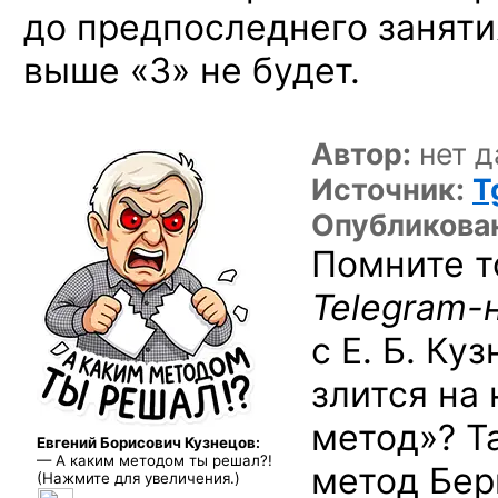
до предпоследнего занятия
выше «3» не будет.
Автор:
нет д
Источник:
T
Опубликова
Помните 
Telegram-
с Е. Б. Ку
злится на
метод»? Та
Евгений Борисович Кузнецов:
— А каким методом ты решал?!
метод Бер
(Нажмите для увеличения.)