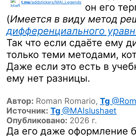
t.me
/addstickers/MAI_Legends
он его тер
(
Имеется в виду метод ре
дифференциального уравн
Так что если сдаёте ему 
только теми методами, ко
Даже если это есть в учеб
ему нет разницы.
Автор:
Roman Romario,
Tg
@Roma
Источник:
Tg
@MAIslushaet
Опубликовано:
2026 г.
Да его даже оформление б