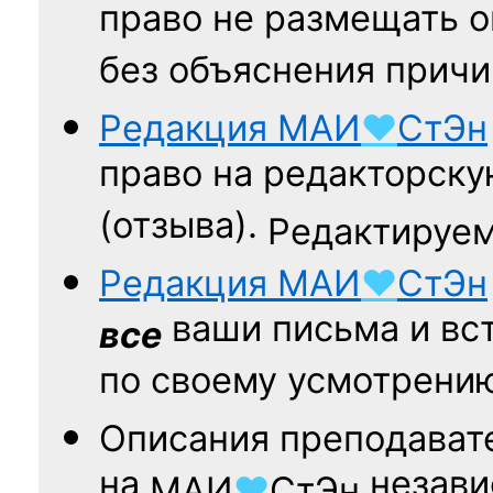
право не размещать о
без объяснения причи
Редакция
МАИ
♥
СтЭн
право на редакторску
(отзыва).
Редактируем
Редакция
МАИ
♥
СтЭн
ваши письма и вст
все
по своему усмотрени
Описания преподават
на
независ
МАИ
♥
СтЭн