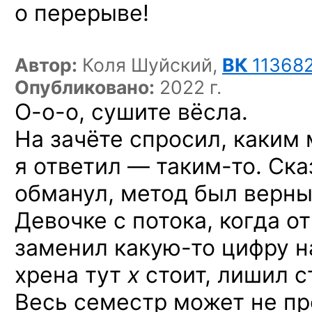
о перерыве!
Автор:
Коля Шуйский,
ВК
11368
Опубликовано:
2022 г.
О-о-о,
сушите вёсла.
На зачёте спросил, каким
я ответил —
таким-то.
Ска
обманул, метод был верны
Девочке с потока, когда о
заменил
какую-то
цифру 
хрена тут
x
стоит, лишил с
Весь семестр может не про