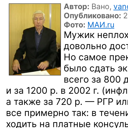
Автор:
Вано,
van
Опубликовано:
2
Фото:
МАИ.ru
Мужик непло
довольно дос
Но самое
прек
было сдать э
всего
за 800 
и за 1200 р.
в 2002 г.
(инфл
а также
за 720 р. —
РГР
ил
все примерно так:
в течен
ходить
на платные
консуль