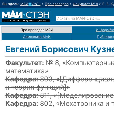
Вы здесь:
МАИ
♥
СтЭн
>
Про преподов
>
Факультет № 8
>
Е. Б. 
Про преподов МАИ
Информбю
Символика МАИ
Публикац
Евгений Борисович Кузн
Факультет:
№ 8, «Компьютерные
математика»
Кафедра:
803, «
[Дифференциаль
и теория функций]
»
Кафедра:
811, «
[Моделирование
Кафедра:
802, «Мехатроника и 