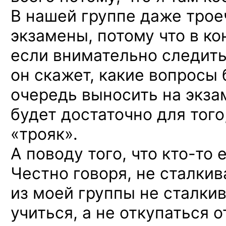
В нашей
группе даже трое
экзамены, потому что
в ко
если внимательно следит
он скажет,
какие вопросы 
очередь выносить
на экза
будет достаточно для того
«трояк».
А поводу
того, что
кто-то
е
Честно говоря,
не сталкив
из моей
группы
не сталкив
учиться,
а не откупаться
о