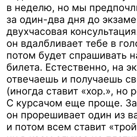
в неделю,
но мы предпочл
за один-два
дня
до экзаме
двухчасовая консультация
он вдалбливает тебе
в гол
потом будет спрашивать
н
билета. Естественно,
на э
отвечаешь
и получаешь
св
(иногда ставит «хор.»,
но р
С курсачом еще проще.
За
он прорешивает один
из в
и потом
всем ставит «трой