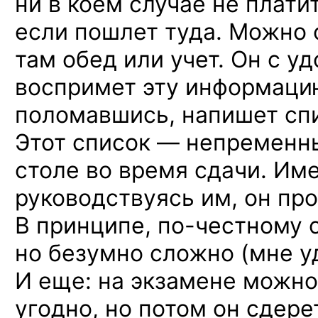
ни в коем
случае
не плати
если пошлет туда. Можно 
там обед
или учет.
Он с у
воспримет эту информац
поломавшись, напишет сп
Этот список — непременн
столе
во время
сдачи. Им
руководствуясь им, он про
В принципе,
по-честному
с
но безумно
сложно (мне уд
И еще:
на экзамене
можно 
угодно,
но потом
он сдере