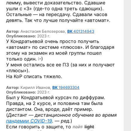
лемму, вывести доказательство. Сдавшие
ушли с «3»
(где-то
одна треть сдающих).
Остальные — на пересдачу. Сдавали часов
девять. Так что лучше получайте «автомат».
Автор:
Анастасия Белозерова,
ВК
401314943
Опубликовано:
2023 г.
У Кондратьевой очень просто получить
«автомат» по системе «плюсов». И благодаря
этому на экзамен из моей группы пошел
только
один. :-)
У меня остались все ее ПЗ (за них и получают
«плюсы»).
На КоР списать тяжело.
Автор:
Кирилл Иванов,
ВК
194693304
Опубликовано:
2023 г.
Был у Кондратьевой курсач по диффурам.
Правда, на 2 курсе, и половина там была
дистантом. Она, вроде, даёт пример.
(
Дистант — дистанционное обучение во время
пандемии
COVID-19
. — ред.
)
Если говорить о защите, то
лайт
light