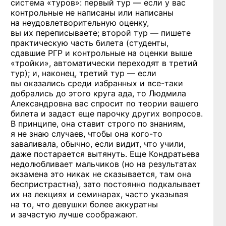
система «туров»: первый тур — если у вас
контрольные не написаны или написаны
на неудовлетворительную оценку,
вы их переписываете; второй тур — пишете
практическую часть билета (студенты,
сдавшие РГР и контрольные на оценки выше
«тройки», автоматически переходят в третий
тур); и, наконец, третий тур — если
вы оказались среди избранных
и все-таки
добрались до этого круга ада, то Людмила
Александровна вас спросит по теории вашего
билета и задаст еще парочку других вопросов.
В принципе, она ставит строго по знаниям,
я не знаю случаев, чтобы она
кого-то
заваливала, обычно, если видит, что учили,
даже постарается вытянуть. Еще Кондратьева
недолюбливает мальчиков (но на результатах
экзамена это никак не сказывается, там она
беспристрастна), зато постоянно подкалывает
их на лекциях и семинарах, часто указывая
на то, что девушки более аккуратны
и зачастую лучше соображают.