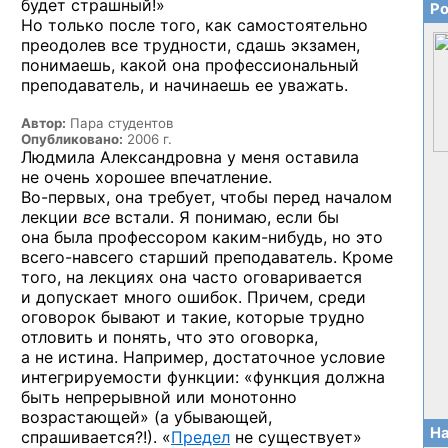
будет страшный!»
Ро
Но только после того, как самостоятельно
преодолев все трудности, сдашь экзамен,
понимаешь, какой она профессиональный
преподаватель, и начинаешь ее уважать.
Автор:
Пара студентов
Опубликовано:
2006 г.
Людмила Александровна у меня оставила
не очень хорошее впечатление.
Во-первых,
она требует, чтобы перед началом
лекции
все
встали. Я понимаю, если бы
она была профессором
каким-нибудь,
но это
всего-навсего
старший преподаватель. Кроме
того, на лекциях она часто оговаривается
и допускает много ошибок. Причем, среди
оговорок бывают и такие, которые трудно
отловить и понять, что это оговорка,
а не истина. Например, достаточное условие
интегрируемости функции: «функция должна
быть непрерывной или монотонно
возрастающей» (а убывающей,
На
спрашивается?!). «
Предел
не существует»