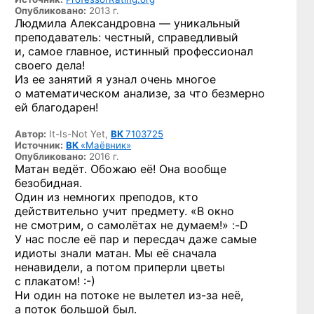
Опубликовано:
2013 г.
Людмила Александровна — уникальный
преподаватель: честный, справедливый
и, самое главное, истинный профессионал
своего дела!
Из ее занятий я узнал очень многое
о математическом анализе, за что безмерно
ей благодарен!
Автор:
It-Is-Not Yet,
ВК
7103725
Источник:
ВК
«Маёвник»
Опубликовано:
2016 г.
Матан ведёт. Обожаю её! Она вообще
безобидная.
Один из немногих преподов, кто
действительно учит предмету. «В окно
не смотрим, о самолётах
не думаем!» :-D
У нас после её пар и пересдач даже самые
идиоты знали матан. Мы её сначала
ненавидели, а потом приперли цветы
с плакатом! :-)
Ни один на потоке не вылетел
из-за
неё,
а поток большой был.