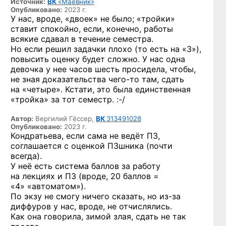
Источник:
ВК
«Маёвник»
Опубликовано:
2023 г.
У нас, вроде, «двоек» не было; «тройки»
ставит спокойно, если, конечно, работы
всякие сдавал в течение семестра.
Но если решил задачки плохо (то есть на «3»),
повысить оценку будет сложно. У нас одна
девочка у нее часов шесть просидела, чтобы,
не зная доказательства
чего-то
там, сдать
на «четыре». Кстати, это была единственная
«тройка» за тот
семестр. :-/
Автор:
Вергилий Гёссер,
ВК
313491028
Опубликовано:
2023 г.
Кондратьева, если сама не ведёт ПЗ,
соглашается с оценкой ПЗшника (почти
всегда).
У неё есть система баллов за работу
на лекциях и ПЗ (вроде, 20 баллов =
«4» «автоматом»).
По экзу не смогу ничего сказать,
но из-за
диффуров у нас, вроде, не отчислялись.
Как она говорила, зимой злая, сдать не так