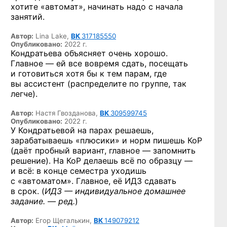
хотите «автомат», начинать надо с начала
занятий.
Автор:
Lina Lake,
ВК
317185550
Опубликовано:
2022 г.
Кондратьева объясняет очень хорошо.
Главное — ей все вовремя сдать, посещать
и готовиться хотя бы к тем парам, где
вы ассистент (распределите по группе, так
легче).
Автор:
Настя Гвозданова,
ВК
309599745
Опубликовано:
2022 г.
У Кондратьевой на парах решаешь,
зарабатываешь «плюсики» и норм пишешь КоР
(даёт пробный вариант, главное — запомнить
решение). На КоР делаешь всё по образцу —
и всё: в конце семестра уходишь
с «автоматом». Главное, её ИДЗ сдавать
в срок. (
ИДЗ — индивидуальное домашнее
задание. — ред.
)
Автор:
Егор Щегалькин,
ВК
149079212