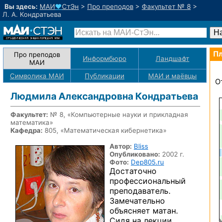
Вы здесь:
МАИ
♥
СтЭн
>
Про преподов
>
Факультет № 8
>
Л. А. Кондратьева
Пл
Про преподов
Информбюро
Ландшафт
МАИ
Символика МАИ
Публикации
МАИ
и маёвцы
О
Людмила Александровна Кондратьева
Факультет:
№ 8, «Компьютерные науки и прикладная
математика»
Кафедра:
805, «Математическая кибернетика»
Автор:
Bliss
Опубликовано:
2002 г.
Фото:
Dep805.ru
Достаточно
профессиональный
преподаватель.
Замечательно
объясняет матан.
Сидя
на лекции