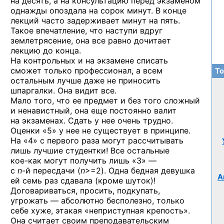
на десять, а на консультацию перед экзаменом
однажды опоздала на сорок минут. В конце
лекций часто задерживает минут на пять.
Такое впечатление, что наступи вдруг
землетрясение, она все равно дочитает
лекцию до конца.
На контрольных и на экзамене списать
сможет только профессионал, а всем
То
остальным лучше даже не приносить
шпаргалки. Она видит все.
Мало того, что ее предмет и без того сложный
и ненавистный, она еще постоянно валит
на экзаменах. Сдать у нее очень трудно.
Оценки «5» у нее не существует в принципе.
На «4» с первого раза могут рассчитывать
лишь лучшие студентки! Все остальные
кое-как
могут получить лишь «3» —
с
n
-й пересдачи (
n
>=2).
Одна бедная девушка
А
ей семь раз сдавала (кроме шуток)!
Договариваться, просить, подкупать,
угрожать — абсолютно бесполезно, только
себе хуже, этакая «неприступная крепость».
Она считает своим преподавательским