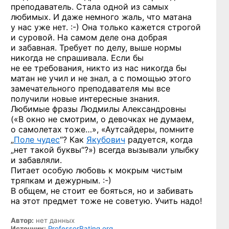
преподаватель. Стала одной из самых
любимых. И даже немного жаль, что матана
у нас
уже нет. :-)
Она только кажется строгой
и суровой. На самом деле она добрая
и забавная. Требует по делу, выше нормы
никогда не спрашивала. Если бы
не ее требования, никто из нас никогда бы
матан не учил и не знал, а с помощью этого
замечательного преподавателя мы все
получили новые интересные знания.
Любимые фразы Людмилы Александровны
(«В окно не смотрим, о девочках не думаем,
о самолетах тоже…», «Аутсайдеры, помните
„
Поле чудес
“? Как
Якубович
радуется, когда
„нет такой буквы“?») всегда вызывали улыбку
и забавляли.
Питает особую любовь к мокрым чистым
тряпкам
и дежурным. :-)
В общем, не стоит ее бояться, но и забивать
на этот предмет тоже не советую. Учить надо!
Автор:
нет данных
Источник:
ProfessorRating.org