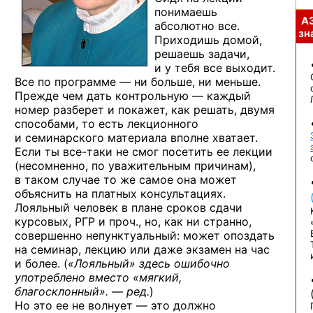
понимаешь
А
абсолютно все.
зна
Приходишь домой,
решаешь задачи,
и у тебя
все выходит.
Все по программе —
ни больше,
ни меньше.
Прежде чем дать
контрольную —
каждый
номер разберет
и покажет,
как решать, двумя
способами,
то есть
лекционного
и семинарского
материала вполне хватает.
Если ты
все-таки
не смог
посетить ее лекции
(несомненно,
по уважительным
причинам),
в таком
случае
то же
самое она может
объяснить
на платных
консультациях.
Лояльный человек
в плане
сроков сдачи
курсовых, РГР
и проч.,
но, как ни странно,
совершенно непунктуальный: может опоздать
на семинар,
лекцию или даже экзамен
на час
и более.
(
«Лояльный» здесь ошибочно
употреблено вместо «мягкий,
благосклонный». — ред.
)
Но это
ее
не волнует —
это должно