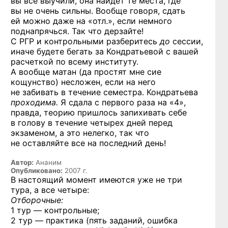
вы все выучили, она найдет те места, где
вы не очень сильны. Вообще говоря, сдать
ей можно даже на «отл.», если немного
поднапрячься. Так что дерзайте!
С РГР и контрольными разберитесь
до
сессии,
иначе будете бегать за Кондратьевой с вашей
расчеткой по всему институту.
А вообще матан (да простят мне сие
кощунство) несложен, если на него
не забивать в течение семестра. Кондратьева
проходима.
Я сдала с первого раза на «4»,
правда, теорию пришлось запихивать себе
в голову в течение четырех дней перед
экзаменом, а это нелегко, так что
не оставляйте все на последний день!
Автор:
Ананим
Опубликовано:
2007 г.
В настоящий момент имеются уже не три
тура, а все четыре:
Отборочные:
1 тур — контрольные;
2 тур — практика (пять заданий, ошибка