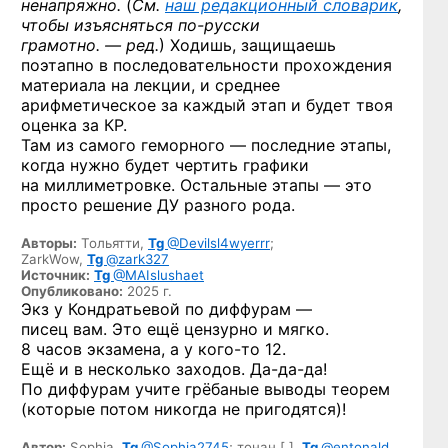
ненапряжно.
(
См.
наш редакционный словарик
,
чтобы изъясняться
по-русски
грамотно. — ред.
)
Ходишь, защищаешь
поэтапно в последовательности прохождения
материала на лекции, и среднее
арифметическое за каждый этап и будет твоя
оценка за КР.
Там из самого геморного — последние этапы,
когда нужно будет чертить графики
на миллиметровке. Остальные этапы — это
просто решение ДУ разного рода.
Авторы:
Тольятти,
Tg
@Devilsl4wyerrr
;
ZarkWow,
Tg
@zark327
Источник:
Tg
@MAIslushaet
Опубликовано:
2025 г.
Экз у Кондратьевой по диффурам —
пиcец вам. Это ещё цензурно и мягко.
8 часов экзамена,
а у кого-то 12.
Ещё и в несколько заходов.
Да-да-да!
По диффурам учите грёбаные выводы теорем
(которые потом никогда не пригодятся)!
Автор:
Sophia,
Tg
@Sophia2745
;
тонан [ ],
Tg
@entonald