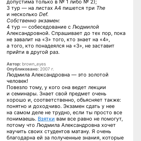
допустима только в № 1 либо № 2);
3 тур — на листах А4 пишется три
The
и несколько
Def.
Собственно экзамен:
4 тур — собеседование с Людмилой
Александровной. Спрашивает до тех пор, пока
не завалит на «3» того, кто знает на «4»,
а того, кто понадеялся на «3», не заставит
прийти в другой раз.
Автор:
brown_eyes
Опубликовано:
2007 г.
Людмила Александровна — это золотой
человек!
Повезло тому, у кого она ведет лекции
и семинары. Знает свой предмет очень
хорошо и, соответственно, объясняет также:
понятно и доходчиво. Экзамен сдать у нее
на самом деле не трудно, если ты просто все
понимаешь.
Взятки
вам все равно не помогут,
потому что Людмила Александровна хочет
научить своих студентов матану. Я очень
благодарна ей за полученные знания, которые