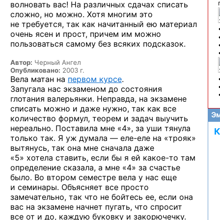
волновать вас!
На различных
сдачах списать
сложно,
но можно.
Хотя многим это
не требуется,
так как начитанный ею материал
очень ясен
и прост,
причем им можно
пользоваться самому без всяких подсказок.
Автор:
Черный Ангел
Опубликовано:
2003 г.
Вела матан на
первом курсе
.
Запугала нас экзаменом
до состояния
глотания валерьянки. Неправда,
на экзамене
списать можно
и даже
нужно, так как все
Эм
количество формул, теорем
и задач
выучить
нереально. Поставила мне
«4», за уши
тянула
К
только так.
Я уж думала —
еле-еле
на «трояк»
вытянусь, так она мне сначала даже
«5» хотела
ставить,
если бы
я ей какое-то
там
определение сказала,
а мне
«4» за счастье
было.
Во втором
семестре вела
у нас
еще
и семинары.
Объясняет все просто
замечательно, так что
не бойтесь
ее, если
она
вас
на экзамене
начнет пугать, что спросит
все
от и до,
каждую буковку
и закорючечку.