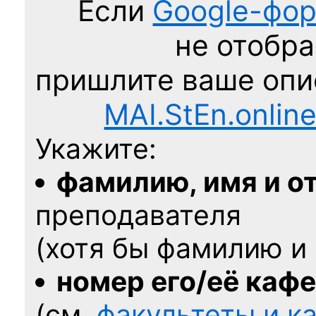
Если
Google-фо
не отобра
пришлите ваше оп
MAI.StEn.onlin
Укажите:
фамилию, имя и о
преподавателя
(хотя бы фамилию и 
номер его/её каф
(см.
факультеты и 