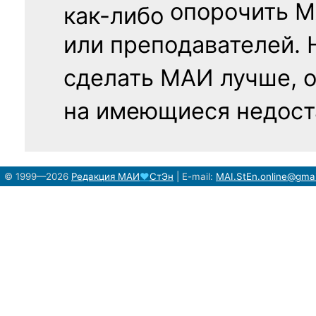
опорочить 
как-либо
или преподавателей. 
сделать МАИ лучше, 
на имеющиеся недост
© 1999—2026
Редакция
МАИ
♥
СтЭн
|
E-mail:
MAI.StEn.online@gma