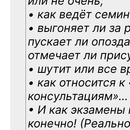
или не очень;
• как ведёт семин
• выгоняет ли за 
пускает ли опозд
отмечает ли прис
• шутит или все в
• как относится к
консультациям»
…
• И как экзамены
конечно! (Реально