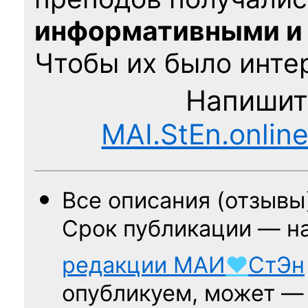
информативными и
Чтобы их было интер
Напишит
MAI.StEn.onlin
Все описания (отзывы
Срок публикации — н
редакции
МАИ
♥
СтЭн
опубликуем, может 