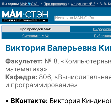
Вы здесь:
МАИ
♥
СтЭн
>
Про преподов
>
Факультет № 8
>
В. В. 
Про преподов МАИ
Информбю
Символика МАИ
Публикац
Виктория Валерьевна Ки
Факультет:
№ 8, «Компьютерные
математика»
Кафедра:
806, «Вычислительна
и программирование»
•
ВКонтакте:
Виктория Киндино