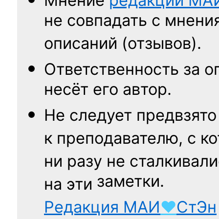
Мнение
редакции
МА
не совпадать с мнени
описаний (отзывов).
Ответственность
за о
несёт его автор.
Не следует
предвзято
к преподавателю,
с к
ни разу
не сталкивали
заметки.
на эти
Редакция
МАИ
♥
СтЭн