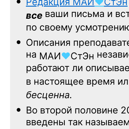
Редакция
МАИ
♥
СтЭн
ваши письма и вст
все
по своему усмотрени
Описания преподават
на
независ
МАИ
♥
СтЭн
работают ли описыва
в настоящее время ил
бесценна.
Во второй половине
2
введены так называе