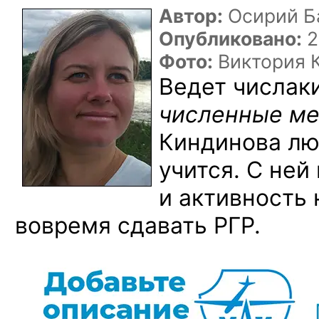
Автор:
Осирий Б
Опубликовано:
2
Фото:
Виктория 
Ведет числаки
численные ме
Киндинова люб
учится. С ней
и активность 
вовремя сдавать РГР.