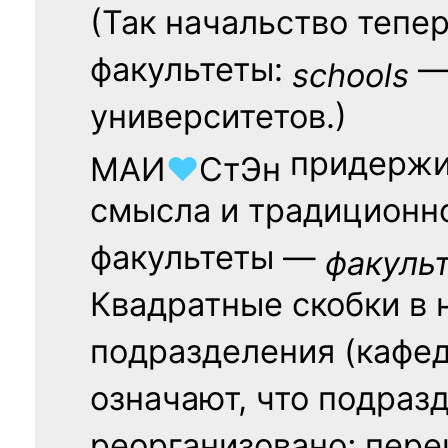
(Так начальство тепе
факультеты:
— 
schools
университетов.)
придержи
МАИ
♥
СтЭн
смысла и традиционн
факультеты —
факуль
Квадратные скобки в 
подразделения (кафед
означают, что подраз