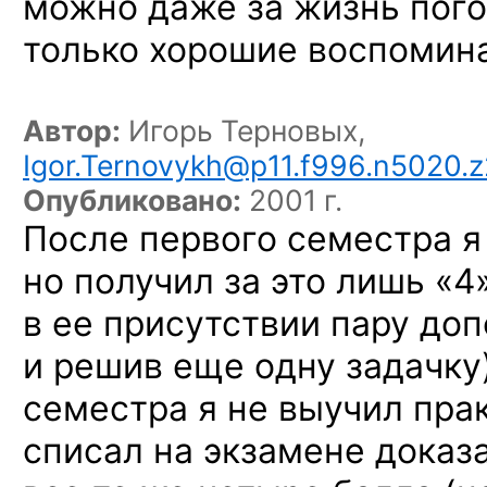
можно даже
за жизнь
пого
только хорошие воспомин
Автор:
Игорь Терновых,
Igor.Ternovykh@p11.f996.n5020.z2
Опубликовано:
2001 г.
После первого семестра
я
но получил
за это лишь «4
в ее
присутствии пару до
и решив
еще одну задачку)
семестра
я не выучил
прак
списал
на экзамене
доказ