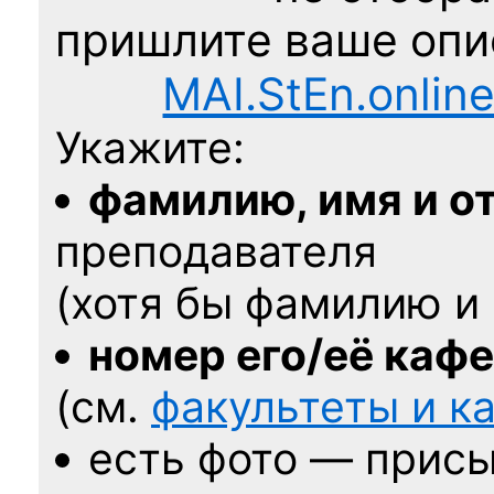
пришлите ваше оп
MAI.StEn.onlin
Укажите:
фамилию, имя и о
преподавателя
(хотя бы фамилию и 
номер его/её каф
(см.
факультеты и 
есть фото — присы