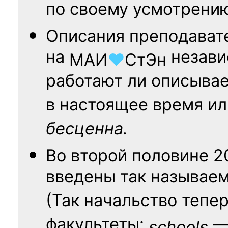
по своему усмотрени
Описания преподават
на
независ
МАИ
♥
СтЭн
работают ли описыва
в настоящее время ил
бесценна.
Во второй половине
2
введены так называе
(Так начальство тепе
факультеты:
— 
schools