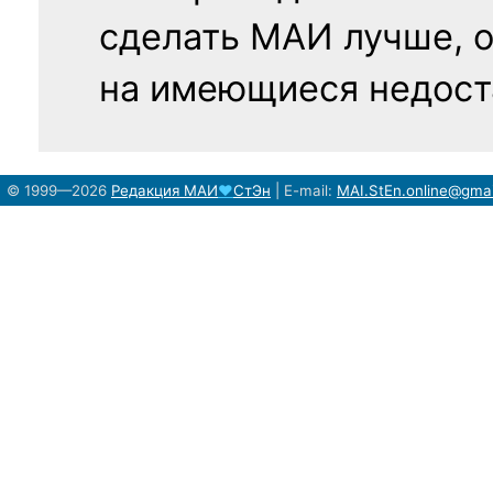
сделать МАИ лучше, 
на имеющиеся недост
© 1999—2026
Редакция
МАИ
♥
СтЭн
|
E-mail:
MAI.StEn.online@gma