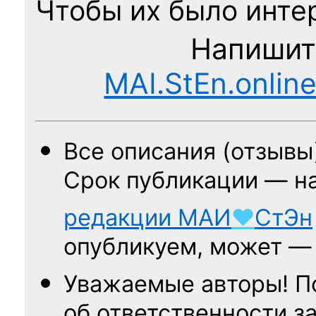
Чтобы их было интер
Напишит
MAI.StEn.onlin
Все описания (отзывы
Срок публикации — н
редакции
МАИ
♥
СтЭн
опубликуем, может 
Уважаемые авторы! П
об ответственности за