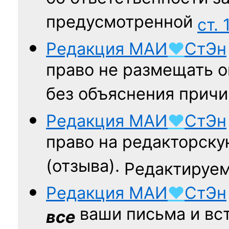
предусмотренной
ст. 
Редакция
МАИ
♥
СтЭн
право не размещать о
без объяснения причи
Редакция
МАИ
♥
СтЭн
право на редакторску
(отзыва).
Редактируем
Редакция
МАИ
♥
СтЭн
ваши письма и вст
все