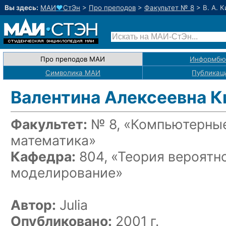
Вы здесь:
МАИ
♥
СтЭн
>
Про преподов
>
Факультет № 8
>
В. А. 
Про преподов МАИ
Информбю
Символика МАИ
Публикац
Валентина Алексеевна К
Факультет:
№ 8, «Компьютерные
математика»
Кафедра:
804, «Теория вероятн
моделирование»
Автор:
Julia
Опубликовано:
2001 г.