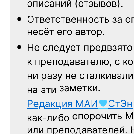
описаний (отзывов).
Ответственность
за о
несёт его автор.
Не следует
предвзято
к преподавателю,
с к
ни разу
не сталкивали
заметки.
на эти
Редакция
МАИ
♥
СтЭн
опорочить 
как-либо
или преподавателей. 