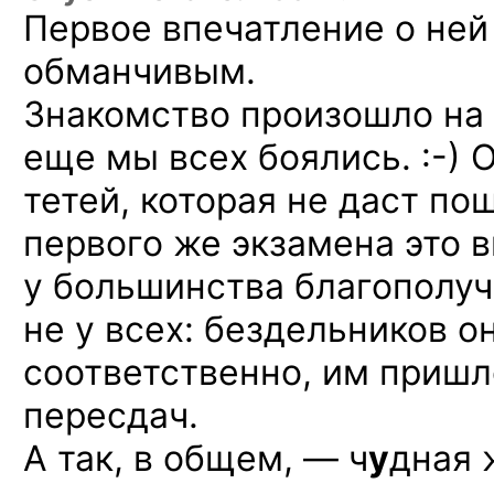
Первое впечатление
о ней
обманчивым.
Знакомство произошло на
еще
мы всех
боялись. :-)
О
тетей, которая
не даст
пощ
первого же
экзамена это 
у большинства
благополуч
не у всех:
бездельников о
соответственно, им приш
пересдач.
А так,
в общем, —
ч
у
дная