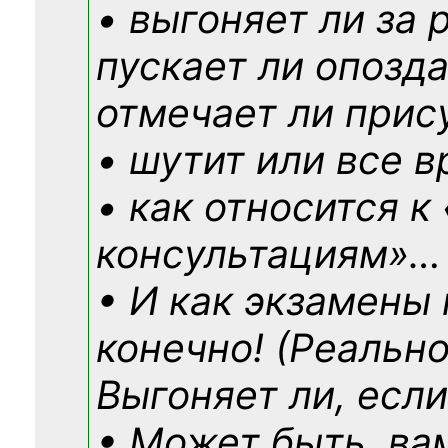
• выгоняет ли за 
пускает ли опозд
отмечает ли прис
• шутит или все в
• как относится к
консультациям»
…
• И как экзамены
конечно! (Реально
Выгоняет ли, если
• Может быть, ва