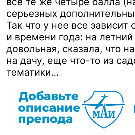
все
те же
четыре балла
(н
серьезных дополнительны
Так что
у нее
все зависит
и времени
года:
на летний
довольная, сказала,
что н
на дачу,
еще
что-то
из са
тематики…