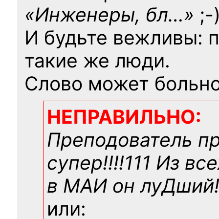
«Инженеры, бл…»
;-
И будьте вежливы: 
такие же люди.
Слово может больно
НЕПРАВИЛЬНО:
Преподователь п
супер!!!!111 Из вс
в МАИ он луДший!!
или: