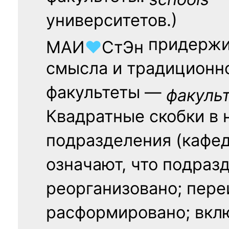
университетов.)
придержи
МАИ
♥
СтЭн
смысла и традиционн
факультеты —
факуль
Квадратные скобки в 
подразделения (кафед
означают, что подраз
реорганизовано; пере
расформировано; вклю