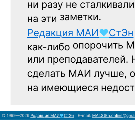
ни разу
не сталкивали
заметки.
на эти
Редакция
МАИ
♥
СтЭн
опорочить 
как-либо
или преподавателей. 
сделать МАИ лучше, 
на имеющиеся недост
© 1999—2026
Редакция
МАИ
♥
СтЭн
|
E-mail:
MAI.StEn.online@gma