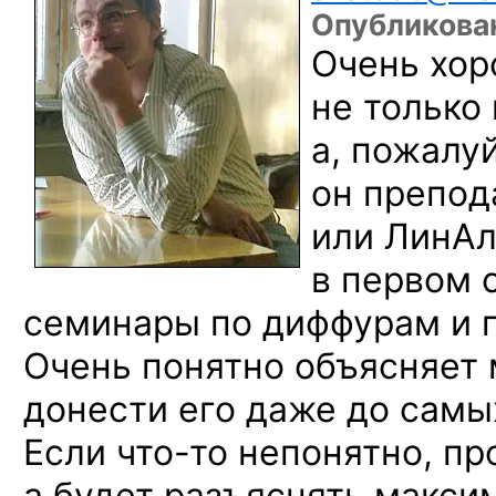
Опубликова
Очень хор
не только
а, пожалуй
он препо
или ЛинАл
в первом 
семинары по диффурам и 
Очень понятно объясняет 
донести его даже до самы
Если
что-то
непонятно, про
а будет разъяснять макси