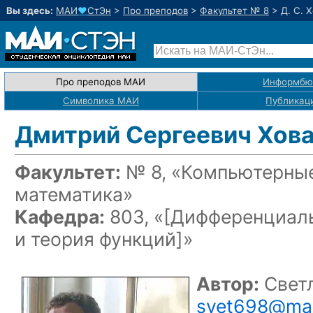
Вы здесь:
МАИ
♥
СтЭн
>
Про преподов
>
Факультет № 8
>
Д. С. 
Про преподов МАИ
Информбю
Символика МАИ
Публикац
Дмитрий Сергеевич Хов
Факультет:
№ 8, «Компьютерные
математика»
Кафедра:
803, «
[Дифференциаль
и теория функций]
»
Автор:
Светл
svet698@mai