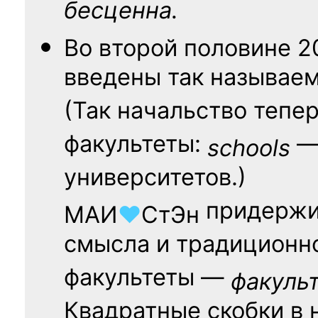
бесценна.
Во второй половине
2
введены так называе
(Так начальство тепе
факультеты:
— 
schools
университетов.)
придержи
МАИ
♥
СтЭн
смысла и традиционн
факультеты —
факуль
Квадратные скобки в 