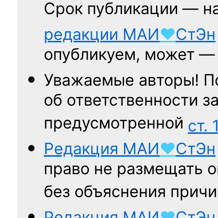
Срок публикации — н
редакции
МАИ
♥
СтЭн
опубликуем, может 
Уважаемые авторы! П
об ответственности за
предусмотренной
ст. 
Редакция
МАИ
♥
СтЭн
право не размещать о
без объяснения причи
Редакция
МАИ
♥
СтЭн