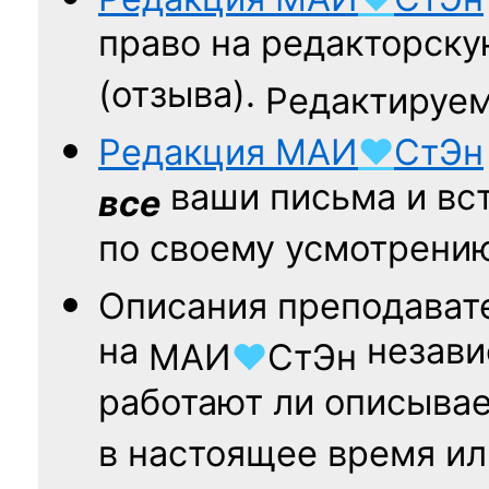
право на редакторску
(отзыва).
Редактируем
Редакция
МАИ
♥
СтЭн
ваши письма и вст
все
по своему усмотрени
Описания преподават
на
независ
МАИ
♥
СтЭн
работают ли описыва
в настоящее время ил