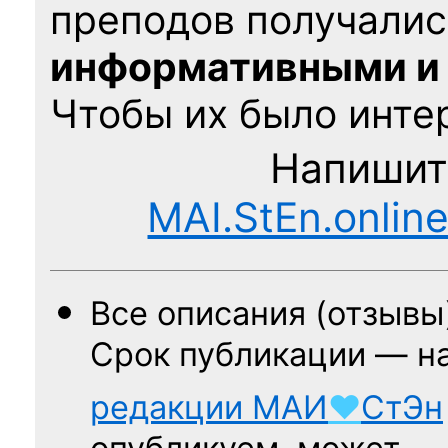
преподов получалис
информативными и
Чтобы их было интер
Напишит
MAI.StEn.onlin
Все описания (отзывы
Срок публикации — н
редакции
МАИ
♥
СтЭн