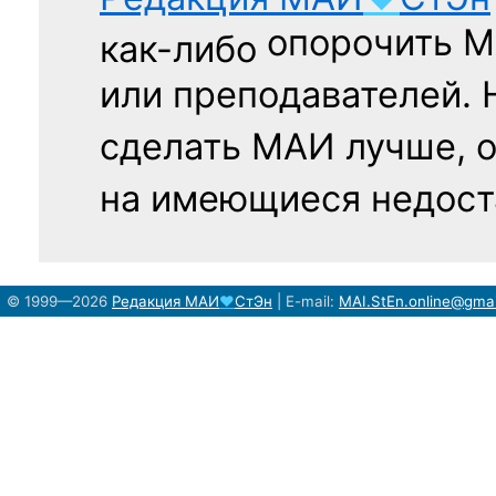
опорочить 
как-либо
или преподавателей. 
сделать МАИ лучше, 
на имеющиеся недост
© 1999—2026
Редакция
МАИ
♥
СтЭн
|
E-mail:
MAI.StEn.online@gma