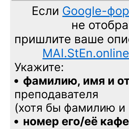
Если
Google-фо
не отобра
пришлите ваше оп
MAI.StEn.onlin
Укажите:
фамилию, имя и о
преподавателя
(хотя бы фамилию и 
номер его/её каф