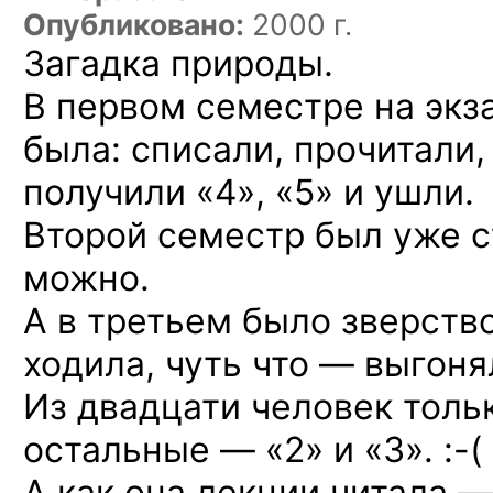
Опубликовано:
2000 г.
Загадка природы.
В первом
семестре
на экз
была: списали, прочитали,
получили «4», «5» и ушли.
Второй семестр был уже 
можно.
А в третьем
было зверство
ходила,
чуть что —
выгоня
Из двадцати человек
тольк
остальные — «2» и «3». :-(
А как
она лекции
читала —