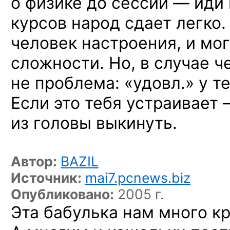
о физике
до сессии —
иди
курсов народ сдает легко
человек настроения,
и мо
сложности.
Но, в случае
че
не проблема:
«удовл.»
у т
Если это тебя
устраивает 
из головы
выкинуть.
Автор:
BAZIL
Источник:
mai7.pcnews.biz
Опубликовано:
2005 г.
Эта бабулька нам много к