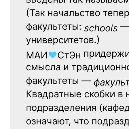
введены так называе
(Так начальство тепе
факультеты:
— 
schools
университетов.)
придержи
МАИ
♥
СтЭн
смысла и традиционн
факультеты —
факуль
Квадратные скобки в 
подразделения (кафед
означают, что подраз