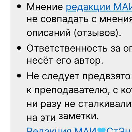
Мнение
редакции
МА
не совпадать с мнени
описаний (отзывов).
Ответственность
за о
несёт его автор.
Не следует
предвзято
к преподавателю,
с к
ни разу
не сталкивали
заметки.
на эти
Редакция
МАИ
♥
СтЭн