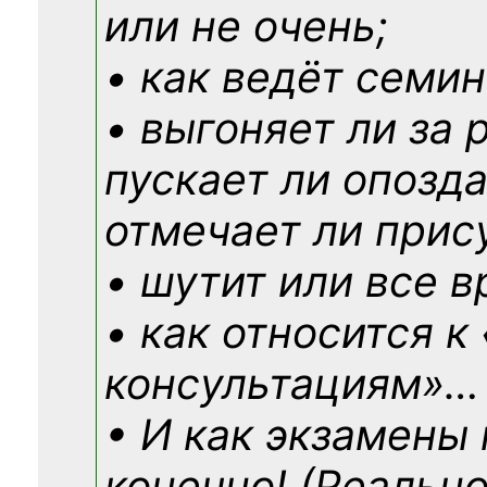
или не очень;
• как ведёт семин
• выгоняет ли за 
пускает ли опозд
отмечает ли прис
• шутит или все в
• как относится к
консультациям»
…
• И как экзамены
конечно! (Реально