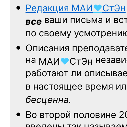
Редакция
МАИ
♥
СтЭн
ваши письма и вст
все
по своему усмотрени
Описания преподават
на
независ
МАИ
♥
СтЭн
работают ли описыва
в настоящее время ил
бесценна.
Во второй половине
2