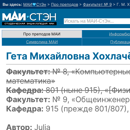
Вы здесь:
МАИ
♥
СтЭн
>
Про преподов
>
Факультет № 9
>
Г. М. 
Про преподов МАИ
Информбю
Символика МАИ
Публикац
Гета Михайловна Хохлач
Факультет:
№ 8, «Компьютерные
математика»
Кафедра:
801
(ныне 915)
, «
[Физи
Факультет:
№ 9, «Общеинженерн
Кафедра:
915 (прежде 801/807),
Автор:
Julia