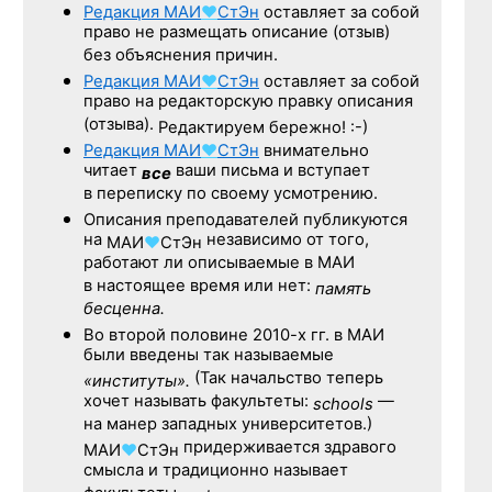
Редакция
МАИ
♥
СтЭн
оставляет за собой
право не размещать описание (отзыв)
без объяснения причин.
Редакция
МАИ
♥
СтЭн
оставляет за собой
право на редакторскую правку описания
(отзыва).
Редактируем бережно! :-)
Редакция
МАИ
♥
СтЭн
внимательно
читает
ваши письма и вступает
все
в переписку по своему усмотрению.
Описания преподавателей публикуются
на
независимо от того,
МАИ
♥
СтЭн
работают ли описываемые в МАИ
в настоящее время или нет:
память
бесценна.
Во второй половине
2010-х гг.
в МАИ
были введены так называемые
(Так начальство теперь
«институты».
хочет называть факультеты:
—
schools
на манер западных университетов.)
придерживается здравого
МАИ
♥
СтЭн
смысла и традиционно называет