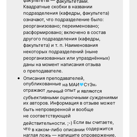
факультеты —
факультетами.
Квадратные скобки в названии
подразделения (кафедры, факультета)
означают, что подразделение было:
реорганизовано; переименовано;
расформировано; включено в состав
другого подразделения (кафедры,
факультета) и т. п. Наименования
некоторых подразделений (ныне
реорганизованных или упразднённых)
даны на момент написания отзыва
о преподавателе.
Описания преподавателей,
опубликованные
,
на
МАИ
♥
СтЭн
отражают
опыт
личный
и являются
субъективными оценочными суждениями
их авторов. Информация в отзыве может
быть непроверенной и вообще
не соответствующей
Если вы считаете,
действительности. ;-)
что
содержится
в каком-либо описании
наглая ложь — напишите опровержение,