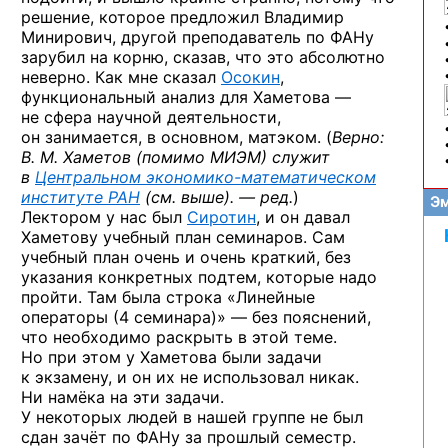
решение, которое предложил Владимир
Минирович, другой преподаватель по ФАНу
зарубил на корню, сказав, что это абсолютно
неверно. Как мне сказал
Осокин
,
функциональный анализ для Хаметова —
не сфера научной деятельности,
он занимается, в основном, матэком. (
Верно:
В. М. Хаметов (помимо МИЭМ) служит
в
Центральном экономико-математическом
институте РАН
(см. выше). — ред.
)
Эм
Лектором у нас был
Сиротин
, и он давал
Хаметову учебный план семинаров. Сам
учебный план очень и очень краткий, без
указания конкретных подтем, которые надо
пройти. Там была строка «Линейные
операторы (4 семинара)» — без пояснений,
что необходимо раскрыть в этой теме.
Но при этом у Хаметова были задачи
к экзамену, и он их не использовал никак.
Ни намёка на эти задачи.
У некоторых людей в нашей группе не был
сдан зачёт по ФАНу за прошлый семестр.