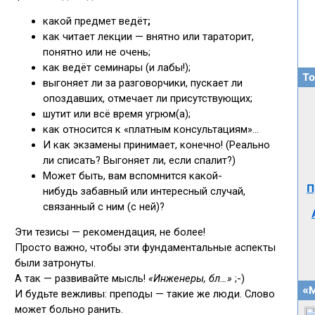
То
П
«М