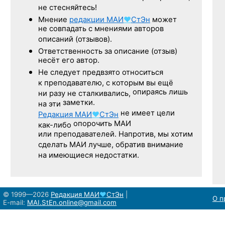
не стесняйтесь!
Мнение
редакции
МАИ
♥
СтЭн
может
не совпадать с мнениями авторов
описаний (отзывов).
Ответственность
за описание
(отзыв)
несёт его автор.
Не следует
предвзято относиться
к преподавателю,
с которым
вы ещё
опираясь лишь
ни разу
не сталкивались,
заметки.
на эти
не имеет цели
Редакция
МАИ
♥
СтЭн
опорочить МАИ
как-либо
или преподавателей. Напротив, мы хотим
сделать МАИ лучше, обратив внимание
на имеющиеся недостатки.
© 1999—2026
Редакция
МАИ
♥
СтЭн
|
О п
E-mail:
MAI.StEn.online@gmail.com