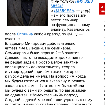
И не только!
НИУ ВШЭ
,
МИЭМ
А
и
ЦЭМИ РАН
. — ред.
)
зна
Нам его поставили
вести семинары
по функциональному
анализу. Казалось бы,
после
Осокина
любой препод по ФАНу —
счастье.
Владимир Минирович действительно
читает ФАН. Лекции. Не семинары.
Семинарами были первые
2—3 занятия.
Дальше никто не выходил к доске, никто
не решал задач. Просто целое занятие
посвящалось доказательству теорем
и утверждений, причём таких, которые
к курсу дела не имели. На вопрос «А когда
мы будем готовиться к экзамену и решать
задачи с экзамена?» ответом было: «Если
мы будем с вами их решать, то вы экзамен
не сдадите». «Замечательный» подход.
С одной задачей мне
всё-таки
удалось к нему
подойти, и вышло крайне странно, потому что