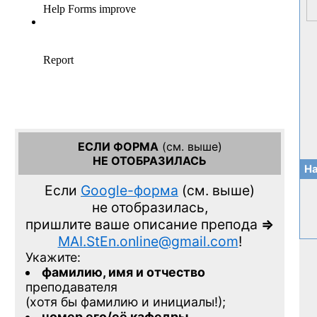
ЕСЛИ ФОРМА
(см. выше)
НЕ ОТОБРАЗИЛАСЬ
На
Если
Google-форма
(см. выше)
не отобразилась,
пришлите ваше описание препода
=>
MAI.StEn.online@gmail.com
!
Укажите:
фамилию, имя и отчество
преподавателя
(хотя бы фамилию и инициалы!);
номер его/её кафедры