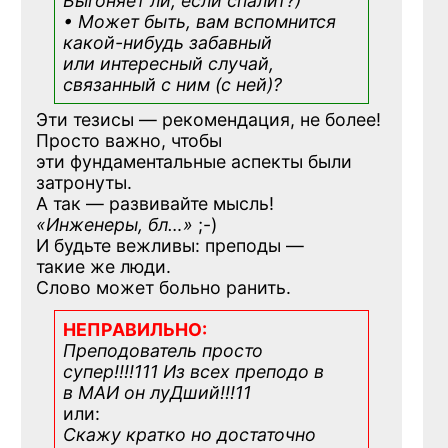
Выгоняет ли, если спалит?)
• Может быть, вам вспомнится
какой-нибудь
забавный
или интересный случай,
связанный с ним (с ней)?
Эти тезисы — рекомендация, не более!
Просто важно, чтобы
эти фундаментальные аспекты были
затронуты.
А так — развивайте мысль!
«Инженеры, бл…»
;-)
И будьте вежливы: преподы —
такие же люди.
Слово может больно ранить.
НЕПРАВИЛЬНО:
Преподователь просто
супер!!!!111 Из всех преподо в
в МАИ он луДший!!!11
или:
Скажу кратко но достаточно