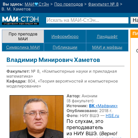
Вы здесь:
МАИ
♥
СтЭн
>
Про преподов
>
Факультет № 8
>
В. М. Хаметов
Пл
Про преподов
Информбюро
Ландшафт
МАИ
Символика МАИ
Публикации
МАИ
и маёвцы
Владимир Минирович Хаметов
Факультет:
№ 8, «Компьютерные науки и прикладная
математика»
Кафедра:
804, «Теория вероятностей и компьютерное
моделирование»
Автор:
Аноним
(8 факультет)
Источник:
ВК
«Маёвник»
Опубликовано:
2018 г.
Фото:
НИУ ВШЭ —
HSE.ru
По слухам, это
преподаватель
из НИУ ВШЭ. (
Верно!