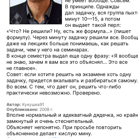
не умеет вообще. Совсем.
В принципе. Однажды
дал задачку, вся группа пых
минут 10—15, а потом
он выдает такой перл:
«Что? Не решили? Ну, есть же формула…» (пишет
формулу). Через минуту задачку решили все. Вообщ
даже на лекциях больше понимаешь, как решать
задачи, чем у него на семинарах.
В конце семестра выдал еще одну фразу: «Я вообще
не знаю, зачем я вам все это объяснял… Это все
не главное».
Совет: если хотите решить на экзамене хоть одну
задачку, придется вкалывать и разбираться самому.
Во всем. С тем, что дает он, решить
что-либо
практически невозможно. Проверено.
Автор:
Кукушка91
Опубликовано:
2008 г.
Вполне нормальный и адекватный дядечка, но край
замкнутый и очень стеснительный.
Объясняет непонятно. При просьбе повторить
объясненное делает кислую мину.