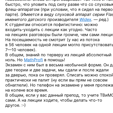
быстро, что уловить под силу разве что со слуховы
флеш-аппаратом
(при условии, что я сидел на перв
парте). (
Имеется в виду слуховой аппарат серии Fla
именитого датского производителя
Widex
. — ред.
)
К студентам относится пофигистично: можно
входить-уходить
с лекции как угодно. Часто
на лекциях разговоры были громче, чем сами лекци
На посещаемость не смотрит (у нас из потока
в 56 человек на одной лекции могло присутствоват
7—10 человек).
В общем, знаний по терверу из лекций абсолютный
ноль. Но
MathProfi
в помощь!
Экзамен с ним был в весьма необычной форме. Он д
две теории и две задачи, мы сдали и после ждали
за дверью, пока он проверял. Списать можно споко
практически не палит (ну если вы прям не совсем
обнаглели). Но телефон на экзамене у меня пролеж
на колене все время.
В общем, если у вас данный препод, то учите ТВиМ
сами. А на лекции ходите, чтобы делать
что-то
другое. :-)