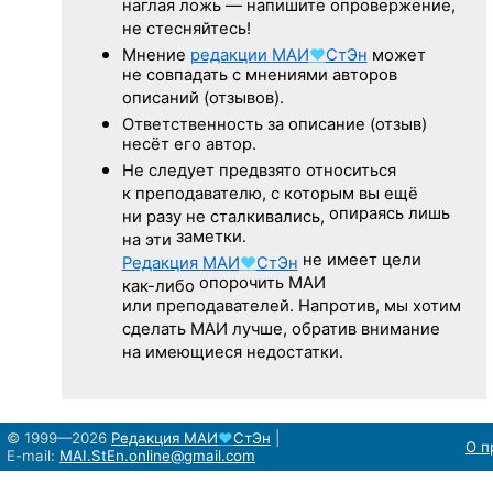
наглая ложь — напишите опровержение,
не стесняйтесь!
Мнение
редакции
МАИ
♥
СтЭн
может
не совпадать с мнениями авторов
описаний (отзывов).
Ответственность
за описание
(отзыв)
несёт его автор.
Не следует
предвзято относиться
к преподавателю,
с которым
вы ещё
опираясь лишь
ни разу
не сталкивались,
заметки.
на эти
не имеет цели
Редакция
МАИ
♥
СтЭн
опорочить МАИ
как-либо
или преподавателей. Напротив, мы хотим
сделать МАИ лучше, обратив внимание
на имеющиеся недостатки.
© 1999—2026
Редакция
МАИ
♥
СтЭн
|
О п
E-mail:
MAI.StEn.online@gmail.com