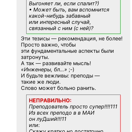
Выгоняет ли, если спалит?)
• Может быть, вам вспомнится
какой-нибудь
забавный
или интересный случай,
связанный с ним (с ней)?
Эти тезисы — рекомендация, не более!
Просто важно, чтобы
эти фундаментальные аспекты были
затронуты.
А так — развивайте мысль!
«Инженеры, бл…»
;-)
И будьте вежливы: преподы —
такие же люди.
Слово может больно ранить.
НЕПРАВИЛЬНО:
Преподователь просто супер!!!!111
Из всех преподо в в МАИ
он луДший!!!11
или:
Скажу кратко но достаточно