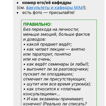
номер его/её кафедры
(см.
факультеты и кафедры МАИ
);
есть фото — присылайте!
ПРАВИЛЬНО:
Без перехода на личности;
меньше эмоций, больше фактов
и доводов:
• какой предмет ведёт;
• как читает лекции — внятно
или тараторит, понятно
или не очень;
• как ведёт семинары (и лабы!);
• выгоняет ли за разговорчики;
пускает ли опоздавших;
отмечает ли присутствующих;
• шутит или все время угрюм(а);
• как относится к «платным
консультациям»
…
• И как экзамены принимает,
конечно! (Реально ли списать?