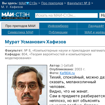
Вы здесь:
МАИ
♥
СтЭн
>
Про преподов
>
Факультет № 8
>
М. У. Хафизов
Про преподов МАИ
Информбюро
Ландшафт
Символика МАИ
Публикации
МАИ
и маёв
Мурат Усманович Хафизов
Факультет:
№ 8, «Компьютерные науки и прикладная математ
Кафедра:
804, «Теория вероятностей и компьютерное
моделирование»
Автор:
]-[attaB
Опубликовано:
2003 г.
Фото:
Kaf804.ru
Тихий, спокойный, можно д
сказать, меланхоличный
человек.
Видно, что не женат.
Сам в предмете разбирается
неплохо, но вот объяснять