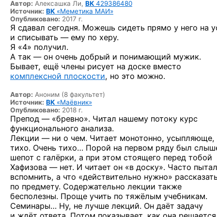
Автор:
Алексашка Ли,
ВК
429386480
Источник:
ВК
«Меметика МАИ»
Опубликовано:
2017 г.
Я сдавал сегодня. Можешь сидеть прямо у него на у
и списывать — ему по херу.
Я «4» получил.
А так — он очень добрый и понимающий мужик.
Бывает, ещё члены рисует на доске вместо
комплексной плоскости
, но это можно.
Автор:
Аноним (8 факультет)
Источник:
ВК
«Маёвник»
Опубликовано:
2018 г.
Препод — «бревно». Читал нашему потоку курс
функционального анализа.
Лекции — ни о чем. Читает монотонно, усыпляюще,
тихо. Очень тихо… Порой на первом ряду был слыш
шепот с галёрки, а при этом стоящего перед тобой
Хафизова — нет. И читает он «в доску». Часто пыта
вспомнить, а что «действительно нужно» рассказат
по предмету. Содержательно лекции также
бесполезны. Проще учить по тяжёлым учебникам.
Семинары… Ну, не лучше лекций. Он даёт задачу
и ждёт ответа. Потом показывает, как она решается