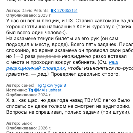
Автор:
David Petunts,
ВК
270652151
Опубликовано:
2023 г.
У нас он вел и лекции, и ПЗ. Ставил «автомат» за д
хорошо/отлично написанные КоР и курсовую (таких
был всего один человек).
На экзамене тянули билеты из его рук (он сам
подходил к месту, вроде). Всего пять задачек. Писа
спокойно, во время экзамена он проверял свои раб
но 1—2 раза
рандомно
неожиданно
резко вставал
с места и проходил вокруг кабинета. (
См.
наш
редакционный словарик
, чтобы изъясняться
по-рус
грамотно. — ред.
)
Проверяет довольно строго.
Автор:
санек),
Tg
@kovryga18
Источник:
Tg
@MAIslushaet
Опубликовано:
2024 г.
Х. з., как щас, но два года назад ТВиМС легко было
списать: он даже толком не смотрел на аудиторию.
Вопросы не спрашивал, только задачи (три штуки).
Автор:
Бьюк
Опубликовано:
2026 г.