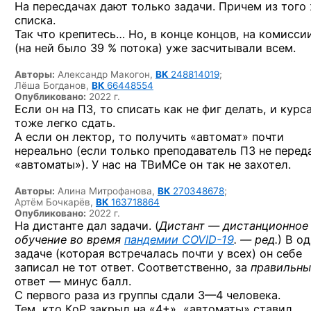
На пересдачах дают только задачи. Причем из того
списка.
Так что крепитесь… Но, в конце концов, на комисси
(на ней было 39 % потока) уже засчитывали всем.
Авторы:
Александр Макогон,
ВК
248814019
;
Лёша Богданов,
ВК
66448554
Опубликовано:
2022 г.
Если он на ПЗ, то списать как не фиг делать, и курс
тоже легко сдать.
А если он лектор, то получить «автомат» почти
нереально (если только преподаватель ПЗ не перед
«автоматы»). У нас на ТВиМСе он так не захотел.
Авторы:
Алина Митрофанова,
ВК
270348678
;
Артём Бочкарёв,
ВК
163718864
Опубликовано:
2022 г.
На дистанте дал задачи. (
Дистант — дистанционное
обучение во время
пандемии
COVID-19
. — ред.
) В о
задаче (которая встречалась почти у всех) он себе
записал не тот ответ. Соответственно, за
правильн
ответ — минус балл.
С первого раза из группы сдали
3—4 человека.
Тем, кто КоР закрыл на «4+», «автоматы» ставил.