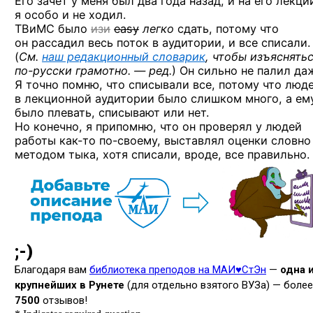
Его зачет у меня был два года назад, и на его лекци
я особо и не ходил.
ТВиМС было
изи
easy
легко
сдать, потому что
он рассадил весь поток в аудитории, и все списали.
(
См.
наш редакционный словарик
, чтобы изъяснять
по-русски
грамотно. — ред.
)
Он сильно не палил да
Я точно помню, что списывали все, потому что люд
в лекционной аудитории было слишком много, а ем
было плевать, списывают или нет.
Но конечно, я припомню, что он проверял у людей
работы
как-то
по-своему,
выставлял оценки словно
методом тыка, хотя списали, вроде, все правильно.