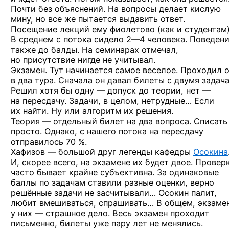
Почти без объяснений. На вопросы делает кислую
мину, но все же пытается выдавить ответ.
Посещение лекций ему фиолетово (как и студентам)
В среднем с потока сидело
2—4 человека.
Поведени
также до балды. На семинарах отмечал,
но присутствие нигде не учитывал.
Экзамен. Тут начинается самое веселое. Проходил 
в два тура. Сначала он давал билеты с двумя задач
Решил хотя бы одну — допуск до теории, нет —
на пересдачу. Задачи, в целом, нетрудные… Если
их найти. Ну или алгоритм их решения.
Теория — отдельный билет на два вопроса. Списать
просто. Однако, с нашего потока на пересдачу
отправилось 70 %.
Хафизов — большой друг легенды кафедры
Осокина
И, скорее всего, на экзамене их будет двое. Провер
часто бывает крайне субъективна. За одинаковые
баллы по задачам ставили разные оценки, верно
решённые задачи не засчитывали… Осокин палит,
любит вмешиваться, спрашивать… В общем, экзаме
у них — страшное дело. Весь экзамен проходит
письменно, билеты уже пару лет не менялись.