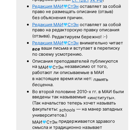
ст. 128.1
УК РФ
!
Редакция
МАИ
♥
СтЭн
оставляет за собой
право не размещать описание (отзыв)
без объяснения причин.
Редакция
МАИ
♥
СтЭн
оставляет за собой
право на редакторскую правку описания
(отзыва).
Редактируем бережно! :-)
Редакция
МАИ
♥
СтЭн
внимательно читает
ваши письма и вступает в переписку
все
по своему усмотрению.
Описания преподавателей публикуются
на
независимо от того,
МАИ
♥
СтЭн
работают ли описываемые в МАИ
в настоящее время или нет:
память
бесценна.
Во второй половине
2010-х гг.
в МАИ были
введены так называемые
«институты».
(Так начальство теперь хочет называть
факультеты:
— на манер западных
schools
университетов.)
придерживается здравого
МАИ
♥
СтЭн
смысла и традиционно называет