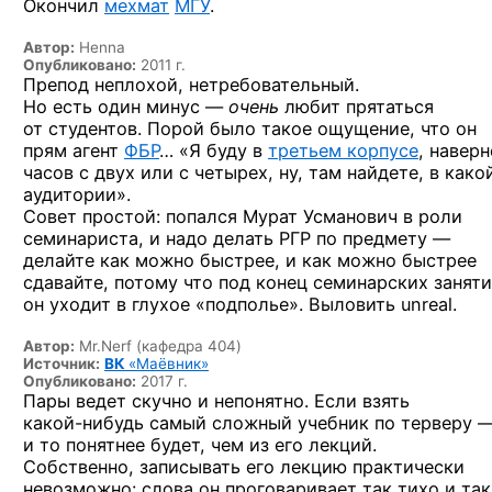
Окончил
мехмат
МГУ
.
Автор:
Henna
Опубликовано:
2011 г.
Препод неплохой, нетребовательный.
Но есть один минус —
очень
любит прятаться
от студентов. Порой было такое ощущение, что он
прям агент
ФБР
… «Я буду в
третьем корпусе
, наверн
часов с двух или с четырех, ну, там найдете, в како
аудитории».
Совет простой: попался Мурат Усманович в роли
семинариста, и надо делать РГР по предмету —
делайте как можно быстрее, и как можно быстрее
сдавайте, потому что под конец семинарских занят
он уходит в глухое «подполье». Выловить unreal.
Автор:
Mr.Nerf (кафедра 404)
Источник:
ВК
«Маёвник»
Опубликовано:
2017 г.
Пары ведет скучно и непонятно. Если взять
какой-нибудь
самый сложный учебник по терверу 
и то понятнее будет, чем из его лекций.
Собственно, записывать его лекцию практически
невозможно: слова он проговаривает так тихо и так