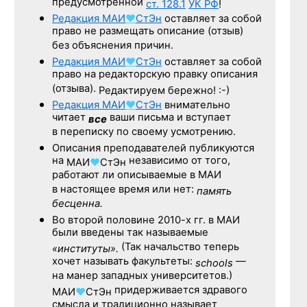
предусмотренной
ст. 128.1
УК РФ
!
Редакция
МАИ
♥
СтЭн
оставляет за собой
право не размещать описание (отзыв)
без объяснения причин.
Редакция
МАИ
♥
СтЭн
оставляет за собой
право на редакторскую правку описания
(отзыва).
Редактируем бережно! :-)
Редакция
МАИ
♥
СтЭн
внимательно
читает
ваши письма и вступает
все
в переписку по своему усмотрению.
Описания преподавателей публикуются
на
независимо от того,
МАИ
♥
СтЭн
работают ли описываемые в МАИ
в настоящее время или нет:
память
бесценна.
Во второй половине
2010-х гг.
в МАИ
были введены так называемые
(Так начальство теперь
«институты».
хочет называть факультеты:
—
schools
на манер западных университетов.)
придерживается здравого
МАИ
♥
СтЭн
смысла и традиционно называет