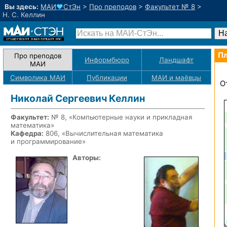
Вы здесь:
МАИ
♥
СтЭн
>
Про преподов
>
Факультет № 8
>
Н. С. Келлин
Пл
Про преподов
Информбюро
Ландшафт
МАИ
Символика МАИ
Публикации
МАИ
и маёвцы
О
Николай Сергеевич Келлин
Факультет:
№ 8, «Компьютерные науки и прикладная
математика»
Кафедра:
806, «Вычислительная математика
и программирование»
Авторы: