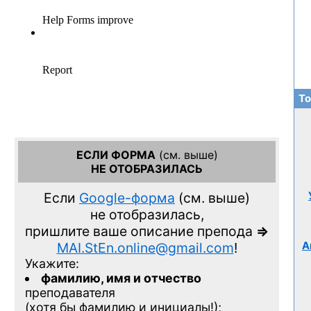
То
ЕСЛИ ФОРМА
(см. выше)
НЕ ОТОБРАЗИЛАСЬ
Если
Google-форма
(см. выше)
не отобразилась,
пришлите ваше описание препода
=>
А
MAI.StEn.online@gmail.com
!
Укажите:
фамилию, имя и отчество
преподавателя
(хотя бы фамилию и инициалы!);