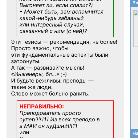
Ро
Выгоняет ли, если спалит?)
• Может быть, вам вспомнится
какой-нибудь
забавный
или интересный случай,
связанный с ним (с ней)?
Эти тезисы — рекомендация, не более!
Просто важно, чтобы
эти фундаментальные аспекты были
затронуты.
А так — развивайте мысль!
«Инженеры, бл…»
;-)
И будьте вежливы: преподы —
такие же люди.
Слово может больно ранить.
НЕПРАВИЛЬНО:
Преподователь просто
супер!!!!111 Из всех преподо в
в МАИ он луДший!!!11
или:
На