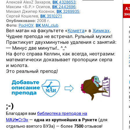
Алексей AlexZ Захаров,
ВК
4328653
;
Максим <Б.Р.> Осипов,
ВК
2442696
;
А
Михаил Джипер Косенок,
ВК
3269935
;
зна
Сергей Кошелев,
ВК
3510271
Опубликовано:
2008 г.
Фото:
РосНОУ
,
ВК
MAI_club
Вел матан на факультете «
Комета
» в
Химках
.
Чуднее препода не встречал. Рульный мужик!
Практикует двухминутные удаления с занятий:
— Минус две минуты!..
^_^
На фото справа Келлин, как всегда, неотразим:
математически доказывает пропорции серпа
и молота.
Это реальный препод!