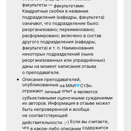
факультеты —
факультетами.
Квадратные скобки в названии
подразделения (кафедры, факультета)
означают, что подразделение было:
реорганизовано; переименовано;
расформировано; включено в состав
другого подразделения (кафедры,
факультета) и т. п. Наименования
некоторых подразделений (ныне
реорганизованных или упразднённых)
даны на момент написания отзыва
о преподавателе.
Описания преподавателей,
опубликованные
,
на
МАИ
♥
СтЭн
отражают
опыт
личный
и являются
субъективными оценочными суждениями
их авторов. Информация в отзыве может
быть непроверенной и вообще
не соответствующей
Если вы считаете,
действительности. ;-)
что
содержится
в каком-либо описании