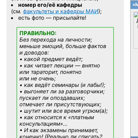
номер его/её кафедры
«М
(см.
факультеты и кафедры МАИ
);
есть фото — присылайте!
ПРАВИЛЬНО:
Без перехода на личности;
меньше эмоций, больше фактов
и доводов:
• какой предмет ведёт;
• как читает лекции — внятно
или тараторит, понятно
или не очень;
• как ведёт семинары (и лабы!);
• выгоняет ли за разговорчики;
пускает ли опоздавших;
отмечает ли присутствующих;
• шутит или все время угрюм(а);
• как относится к «платным
консультациям»
…
• И как экзамены принимает,
конечно! (Реально ли списать?