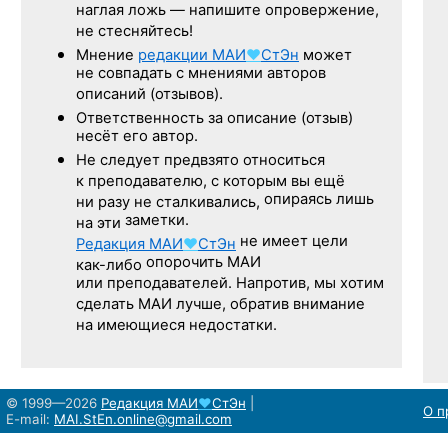
наглая ложь — напишите опровержение,
не стесняйтесь!
Мнение
редакции
МАИ
♥
СтЭн
может
не совпадать с мнениями авторов
описаний (отзывов).
Ответственность
за описание
(отзыв)
несёт его автор.
Не следует
предвзято относиться
к преподавателю,
с которым
вы ещё
опираясь лишь
ни разу
не сталкивались,
заметки.
на эти
не имеет цели
Редакция
МАИ
♥
СтЭн
опорочить МАИ
как-либо
или преподавателей. Напротив, мы хотим
сделать МАИ лучше, обратив внимание
на имеющиеся недостатки.
© 1999—2026
Редакция
МАИ
♥
СтЭн
|
О п
E-mail:
MAI.StEn.online@gmail.com