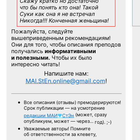
Скажу кратко но достаточно
что бы понять кто она! Такой
Суки как она я не встречал
Никогда!!! Конченная
женьщина!
Пожалуйста, следуйте
вышеприведенным рекомендациям!
Они для того, чтобы описания преподов
получались
информативными
и полезными.
Чтобы их было
интересно читать!
Напишите нам:
MAI.StEn.online@gmail.com
!
Все описания (отзывы) премодерируются!
Срок публикации — на усмотрение
(может, сразу
редакции
МАИ
♥
СтЭн
опубликуем, может — через…
год). ;-)
Уважаемые авторы! Помните
об ответственности за клевету,