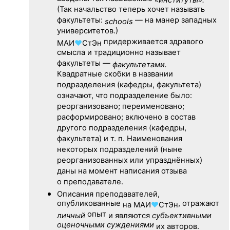
(Так начальство теперь хочет называть
факультеты:
— на манер западных
schools
университетов.)
придерживается здравого
МАИ
♥
СтЭн
смысла и традиционно называет
факультеты —
факультетами.
Квадратные скобки в названии
подразделения (кафедры, факультета)
означают, что подразделение было:
реорганизовано; переименовано;
расформировано; включено в состав
другого подразделения (кафедры,
факультета) и т. п. Наименования
некоторых подразделений (ныне
реорганизованных или упразднённых)
даны на момент написания отзыва
о преподавателе.
Описания преподавателей,
опубликованные
, отражают
на
МАИ
♥
СтЭн
опыт
личный
и являются
субъективными
оценочными суждениями
их авторов.