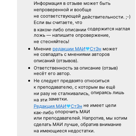
Информация в отзыве может быть
непроверенной и вообще
не соответствующей
действительности. ;-)
Если вы считаете, что
содержится наглая
в каком-либо описании
ложь — напишите опровержение,
не стесняйтесь!
Мнение
редакции
МАИ
♥
СтЭн
может
не совпадать с мнениями авторов
описаний (отзывов).
Ответственность
за описание
(отзыв)
несёт его автор.
Не следует
предвзято относиться
к преподавателю,
с которым
вы ещё
опираясь лишь
ни разу
не сталкивались,
заметки.
на эти
не имеет цели
Редакция
МАИ
♥
СтЭн
опорочить МАИ
как-либо
или преподавателей. Напротив, мы хотим
сделать МАИ лучше, обратив внимание
на имеющиеся недостатки.