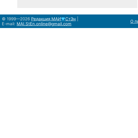
© 1999—2026
Редакция
МАИ
♥
СтЭн
|
О п
E-mail:
MAI.StEn.online@gmail.com