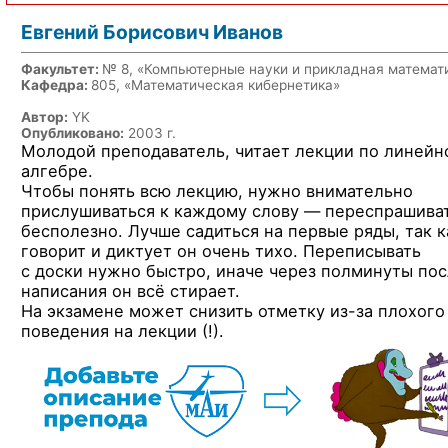
Евгений Борисович Иванов
Факультет:
№ 8, «Компьютерные науки и прикладная математ
Кафедра:
805, «Математическая кибернетика»
Автор:
YK
Опубликовано:
2003 г.
Молодой преподаватель, читает лекции
по линейн
алгебре.
Чтобы понять всю лекцию, нужно внимательно
прислушиваться
к каждому
слову —
переспрашива
бесполезно. Лучше садиться
на первые
ряды, так к
говорит
и диктует
он очень
тихо. Переписывать
с доски
нужно быстро, иначе через полминуты по
написания
он всё
стирает.
На экзамене
может снизить отметку
из-за
плохого
поведения
на лекции (!).