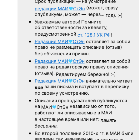
Срок публикации — на усмотрение
(может, сразу
редакции
МАИ
♥
СтЭн
опубликуем, может — через…
год). ;-)
Уважаемые авторы! Помните
об ответственности за клевету,
предусмотренной
ст. 128.1
УК РФ
!
Редакция
МАИ
♥
СтЭн
оставляет за собой
право не размещать описание (отзыв)
без объяснения причин.
Редакция
МАИ
♥
СтЭн
оставляет за собой
право на редакторскую правку описания
(отзыва).
Редактируем бережно! :-)
Редакция
МАИ
♥
СтЭн
внимательно читает
ваши письма и вступает в переписку
все
по своему усмотрению.
Описания преподавателей публикуются
на
независимо от того,
МАИ
♥
СтЭн
работают ли описываемые в МАИ
в настоящее время или нет:
память
бесценна.
Во второй половине
2010-х гг.
в МАИ были
введены так называемые
«институты».