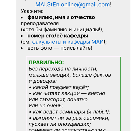
MAI.StEn.online@gmail.com
!
Укажите:
фамилию, имя и отчество
преподавателя
(хотя бы фамилию и инициалы!);
номер его/её кафедры
(см.
факультеты и кафедры МАИ
);
есть фото — присылайте!
ПРАВИЛЬНО:
Без перехода на личности;
меньше эмоций, больше фактов
и доводов:
• какой предмет ведёт;
• как читает лекции — внятно
или тараторит, понятно
или не очень;
• как ведёт семинары (и лабы!);
• выгоняет ли за разговорчики;
пускает ли опоздавших;
отмечает ли присутствующих;