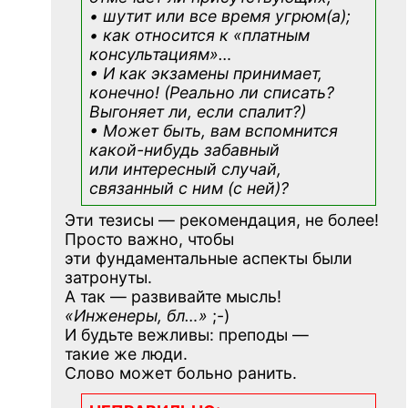
• шутит или все время угрюм(а);
• как относится к «платным
консультациям»
…
• И как экзамены принимает,
конечно! (Реально ли списать?
Выгоняет ли, если спалит?)
• Может быть, вам вспомнится
какой-нибудь
забавный
или интересный случай,
связанный с ним (с ней)?
Эти тезисы — рекомендация, не более!
Просто важно, чтобы
эти фундаментальные аспекты были
затронуты.
А так — развивайте мысль!
«Инженеры, бл…»
;-)
И будьте вежливы: преподы —
такие же люди.
Слово может больно ранить.