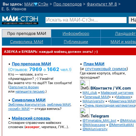
Вы здесь:
МАИ
♥
СтЭн
>
Про преподов
>
Факультет № 8
>
Е. Б. Иванов
Про преподов МАИ
Информбюро
Ландшафт
Символика МАИ
Публикации
МАИ
и маёв
АЗБУКА и БУКВАРЬ: каждый маёвец должен знать! ;-)
•
Про преподов МАИ
•
План МАИ
7969
1662
(и
спутниковый снимок
)
(Отзывов:
о
чел.!)
Где какие корпуса, общаги,
Кто —
человек,
а кто —
проходные?
«Армагеддон»? ;-)
Узнайте!
Вы знаете
что-то
ещё?!
Так сообщите!
(
Заполните форму
ВКонтакте / VK.com
или
напишите письмо
.)
•
MAI_club
•
Маёвский цитатник
• «
Типичный МАИ
» • «
Маёвник
»
•
Символика МАИ
•
MAIuniversity
• «
Меметика МАИ
Эмблемы факультетов
,
эмблема МАИ
,
• «
Очень прикладная математика
«ромб» МАИ
— откуда взялись?
Telegram
•
Маёвский словарь
•
@Timetable_MAI_bot
•
@MAIslus
Словарик-справочник
маёвских
•
@MAIpassage
•
@MemetikaMAI
словечек (
козерог
,
черепаха
,
ГУК…
).
•
@MAIuniversity