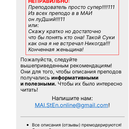
НЕПРАВИЛЬНО:
Преподователь просто супер!!!!111
Из всех преподо в в МАИ
он луДший!!!11
или:
Скажу кратко но достаточно
что бы понять кто она! Такой Суки
как она я не встречал Никогда!!!
Конченная
женьщина!
Пожалуйста, следуйте
вышеприведенным рекомендациям!
Они для того, чтобы описания преподов
получались
информативными
и полезными.
Чтобы их было интересно
читать!
Напишите нам:
MAI.StEn.online@gmail.com
!
Все описания (отзывы) премодерируются!