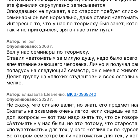
эта фамилия скрупулезно записывается.
Опоздавших не пускает, а со старост требует списк
семинары он вел нормально, даже ставил «автоматы
Интересно то, что у нас по теормеху был зачет, ко
так и не пригодился, зря он нас этим пугал.
Автор:
hellper
Опубликовано:
2006 г.
Вел у нас семинары по теормеху.
Ставил «автоматы» за милую душу, надо было всего 
впечатление знающего человека. Лично я получал «а
попадусь на следующий семестр, он с меня с живого
Делит группу на «плохих студентов» и всех остальн
мелко.
Автор:
Елизавета Шевченко,
ВК
370969240
Опубликовано:
2023 г.
Не скажу, что сильно валит, но знать его предмет н
Скатать на экзамене очень легко, если сидишь не п
доп. вопросы — вот там надо знать то, что он говор
«Автоматы» у нас были, но это потому, что старост
«полуавтоматы» для тех, у кого «отлично» по курсов
Во втором семестре были «автоматы» для тех, у ког