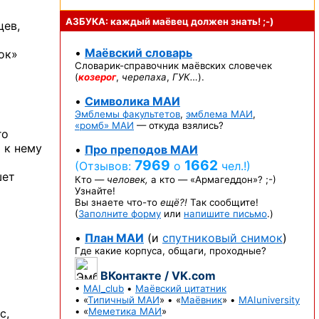
АЗБУКА: каждый маёвец должен
знать! ;-)
цев,
•
Маёвский словарь
ок»
Словарик-справочник
маёвских словечек
(
козерог
,
черепаха
,
ГУК…
).
•
Символика МАИ
Эмблемы факультетов
,
эмблема МАИ
,
«ромб» МАИ
— откуда взялись?
го
 к нему
•
Про преподов МАИ
7969
1662
(Отзывов:
о
чел.!)
шет
Кто —
человек,
а кто —
«Армагеддон»? ;-)
Узнайте!
Вы знаете
что-то
ещё?!
Так сообщите!
(
Заполните форму
или
напишите письмо
.)
•
План МАИ
(и
спутниковый снимок
)
Где какие корпуса, общаги, проходные?
ВКонтакте / VK.com
•
MAI_club
•
Маёвский цитатник
• «
Типичный МАИ
» • «
Маёвник
» •
MAIuniversity
• «
Меметика МАИ
»
с,