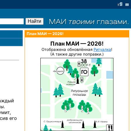
План МАИ — 2026!
План МАИ — 2026!
Отображена обновлённая
Ритуалка
!
(А также другие поправки.)
каждый
ы.
умит,
сив его