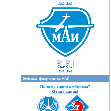
.SVG
.PNG
.SVG
.PNG
Эмблемы факультетов МАИ
Почему такие эмблемы?
Ответ здесь!