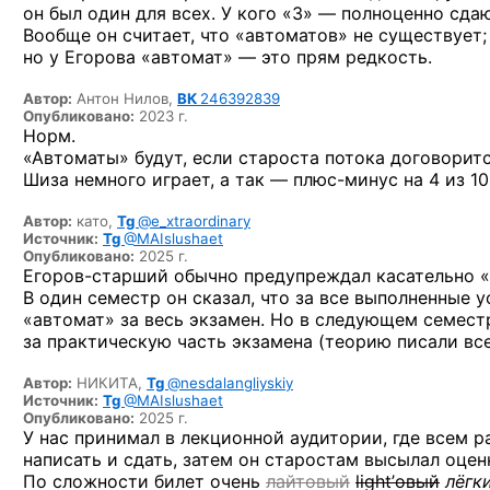
он был один для всех.
У кого «3» —
полноценно сдаю
Вообще он считает, что «автоматов» не существует;
но у Егорова «автомат» — это прям редкость.
Автор:
Антон Нилов,
ВК
246392839
Опубликовано:
2023 г.
Норм.
«Автоматы» будут, если староста потока договоритс
Шиза немного играет, а так —
плюс-минус
на 4 из 10
Автор:
като,
Tg
@e_xtraordinary
Источник:
Tg
@MAIslushaet
Опубликовано:
2025 г.
Егоров-старший обычно предупреждал касательно «
В один семестр он сказал, что за все выполненные 
«автомат» за весь экзамен. Но в следующем семест
за практическую часть экзамена (теорию писали все
Автор:
НИКИТА,
Tg
@nesdalangliyskiy
Источник:
Tg
@MAIslushaet
Опубликовано:
2025 г.
У нас принимал в лекционной аудитории, где всем 
написать и сдать, затем он старостам высылал оценк
По сложности билет очень
лайтовый
light’овый
лёгк