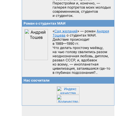
Перестройки и, конечно, —
галерея портретов моих молодых
современников, студентов
и студенток.
Роман о студентах МАИ
«
Сад желаний
» — роман
Андрея
Тошева
о студентах МАИ.
Действие происходит
в 1989—1990 гг.
Что делать простому маёвцу,
на чью голову свалились разом
неоднозначная любовь, диплом,
развал CCCP, и, вдобавок
ко всему, — инопланетная
цивилизация, затаившаяся
где-то
в глубинах подсознания?..
Нас сосчитали