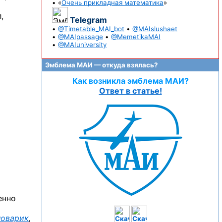
• «
Очень прикладная математика
»
,
Telegram
•
@Timetable_MAI_bot
•
@MAIslushaet
•
@MAIpassage
•
@MemetikaMAI
•
@MAIuniversity
Эмблема МАИ — откуда взялась?
Как возникла эмблема МАИ?
Ответ в статье!
енно
ловарик
,