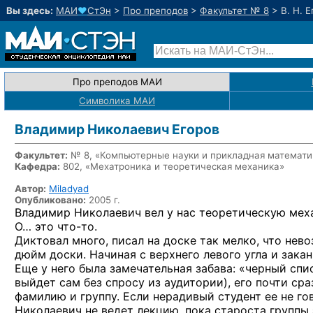
Вы здесь:
МАИ
♥
СтЭн
>
Про преподов
>
Факультет № 8
>
В. Н. 
Про преподов МАИ
Символика МАИ
Владимир Николаевич Егоров
Факультет:
№ 8, «Компьютерные науки и прикладная математи
Кафедра:
802, «Мехатроника и теоретическая механика»
Автор:
Miladyad
Опубликовано:
2005 г.
Владимир Николаевич вел у нас теоретическую мех
О… это что-то.
Диктовал много, писал на доске так мелко, что нев
дюйм доски. Начиная с верхнего левого угла и зака
Еще у него была замечательная забава: «черный спис
выйдет сам без спросу из аудитории), его почти ср
фамилию и группу. Если нерадивый студент ее не гов
Николаевич не ведет лекцию, пока староста группы