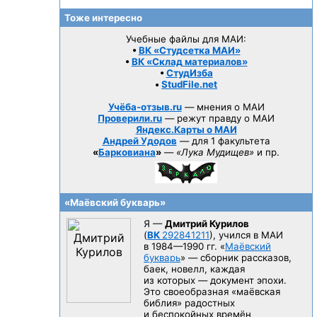
Тоже интересно
Учебные файлы для МАИ:
•
ВК «Студсетка МАИ»
•
ВК «Склад материалов»
•
СтудИзба
•
StudFile.net
Учёба-отзыв.ru
— мнения о МАИ
Проверили.ru
— режут правду о МАИ
Яндекс.Карты о МАИ
Андрей Удодов
— для 1 факультета
«
Барковиана
»
—
«Лука Мудищев»
и пр.
«Маёвский букварь»
Я —
Дмитрий Курилов
(
ВК
292841211
), учился в МАИ
в 1984—1990 гг.
«
Маёвский
букварь
» — сборник рассказов,
баек, новелл, каждая
из которых — документ эпохи.
Это своеобразная «маёвская
библия» радостных
и беспокойных времён