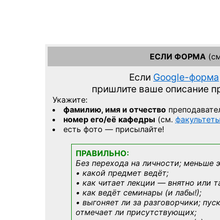
ЕСЛИ ФОРМА
(см
Если
Google-форма
пришлите ваше описание 
Укажите:
фамилию, имя и отчество
преподавате
номер его/её кафедры
(см.
факультет
есть фото — присылайте!
ПРАВИЛЬНО:
Без перехода на личности; меньше 
• какой предмет ведёт;
• как читает лекции — внятно или т
• как ведёт семинары (и лабы!);
• выгоняет ли за разговорчики; пус
отмечает ли присутствующих;