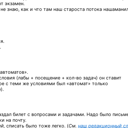
т экзамен.
 не знаю, как и что там наш староста потока нашаманил
я.
.
автоматов».
условия (лабы + посещение
+ кол-во
задач) он ставит
ре с теми же условиями был «автомат» только
).
раздал билет с вопросами и задачами. Надо было письм
и на почту.
ий,
списать было тоже легко. (
См.
наш редакционный с