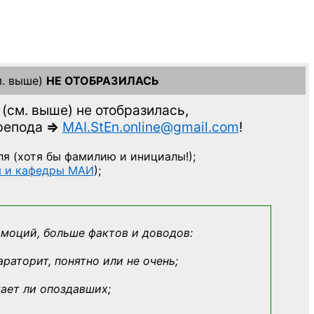
. выше)
НЕ ОТОБРАЗИЛАСЬ
(см. выше)
не отобразилась,
препода
=>
MAI.StEn.online@gmail.com
!
ля
(хотя бы фамилию и инициалы!);
ы и кафедры МАИ
);
эмоций, больше фактов и доводов:
араторит, понятно или не очень;
кает ли опоздавших;