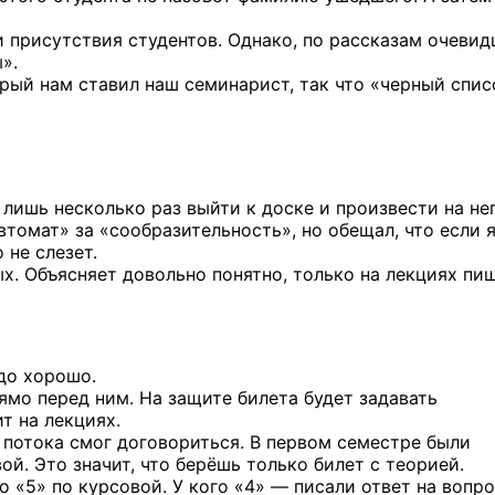
и присутствия студентов. Однако, по рассказам очевид
».
торый нам ставил наш семинарист, так что «черный спис
лишь несколько раз выйти к доске и произвести на не
втомат» за «сообразительность», но обещал, что если я
 не слезет.
ых. Объясняет довольно понятно, только на лекциях пи
адо хорошо.
рямо перед ним. На защите билета будет задавать
ит на лекциях.
а потока смог договориться. В первом семестре были
ой. Это значит, что берёшь только билет с теорией.
о «5» по курсовой.
У кого «4» —
писали ответ на вопро