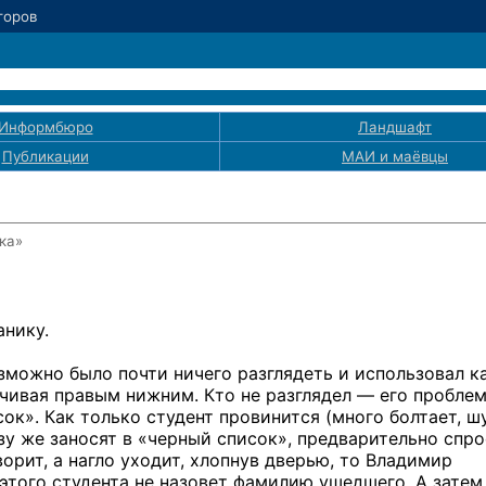
Егоров
Информбюро
Ландшафт
Публикации
МАИ
и маёвцы
ка»
анику.
озможно было почти ничего разглядеть и использовал 
нчивая правым нижним. Кто не разглядел — его проблем
ок». Как только студент провинится (много болтает, ш
азу же заносят в «черный список», предварительно спро
орит, а нагло уходит, хлопнув дверью, то Владимир
 этого студента не назовет фамилию ушедшего. А затем