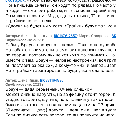
словарик
, чтобы изъясняться
по-русски
грамотно. —
Пока пишешь билеты, он ходит по рядам. Но часто у
и ходит — смотрит работы; и ты, списав первый во
Он может сказать:
«М-да,
здесь
только „3“…» —
и вс
«тройки» не прыгнешь.
«Двоек» не будет ни у кого. «Тройки» будут только у
Авторы:
Арина Чаплыгина,
ВК
167612657
;
Мария Солдатова,
В
Опубликовано:
2023 г.
Лабы у Брауна пропускать нельзя. Только по суперб
На лабах он внимательно смотрит конспект (лучше п
по теории, поэтому лучше хоть
что-то
понимать. Но 
Вместе с тем, Браун — человек настроения: вся гру
он поставит за экз «3»,
а кому-то «4»,
и выпрашиват
Но «тройка» гарантированно будет, если сдано всё.
Автор:
Дима Ишин,
ВК
331164986
Опубликовано:
2023 г.
Браун — дядя серьезный. Очень слишком.
Может сильно наругать, но за физику стоит горой. 
угодно говорить, шутить, но к предмету так относить
было
из-за
того, что над нашим пацаном на ПЗ прико
(
В деканате. — ред.
) допуск — ведь он вышел в туале
Если по физике есть вопрос, то вы получите на него