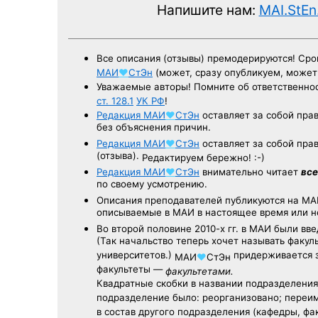
Напишите нам:
MAI.StEn
Все описания (отзывы) премодерируются! Ср
МАИ
♥
СтЭн
(может, сразу опубликуем, може
Уважаемые авторы! Помните об ответственнос
ст. 128.1
УК РФ
!
Редакция
МАИ
♥
СтЭн
оставляет за собой пра
без объяснения причин.
Редакция
МАИ
♥
СтЭн
оставляет за собой пра
(отзыва).
Редактируем бережно! :-)
Редакция
МАИ
♥
СтЭн
внимательно читает
все
по своему усмотрению.
Описания преподавателей публикуются на
МА
описываемые в МАИ в настоящее время или н
Во второй половине
2010-х гг.
в МАИ были вве
(Так начальство теперь хочет называть факул
университетов.)
придерживается з
МАИ
♥
СтЭн
факультеты —
факультетами.
Квадратные скобки в названии подразделения 
подразделение было: реорганизовано; переи
в состав другого подразделения (кафедры, фак