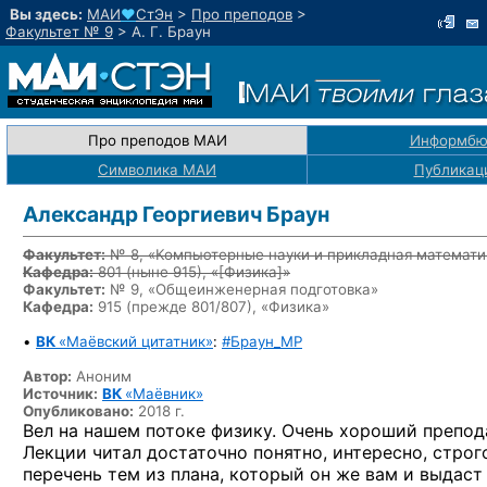
Вы здесь:
МАИ
♥
СтЭн
>
Про преподов
>
Факультет № 9
>
А. Г. Браун
Про преподов МАИ
Информбю
Символика МАИ
Публикац
Александр Георгиевич Браун
Факультет:
№ 8, «Компьютерные науки и прикладная математи
Кафедра:
801
(ныне 915)
, «
[Физика]
»
Факультет:
№ 9, «Общеинженерная подготовка»
Кафедра:
915 (прежде 801/807), «Физика»
•
ВК
«Маёвский цитатник»
:
#Браун_MP
Автор:
Аноним
Источник:
ВК
«Маёвник»
Опубликовано:
2018 г.
Вел на нашем потоке физику. Очень хороший препод
Лекции читал достаточно понятно, интересно, строго
перечень тем из плана, который он же вам и выдаст