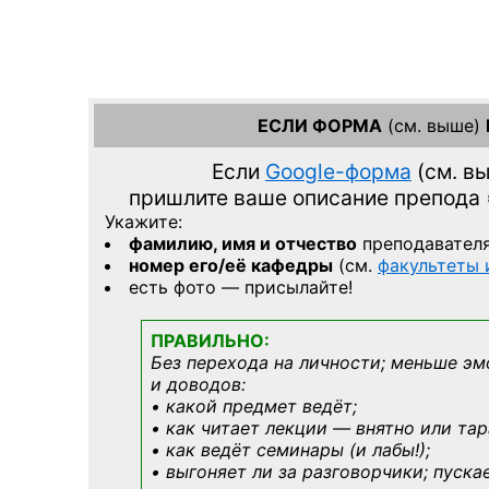
ЕСЛИ ФОРМА
(см. выше)
Если
Google-форма
(см. в
пришлите ваше описание препода
Укажите:
фамилию, имя и отчество
преподавател
номер его/её кафедры
(см.
факультеты
есть фото — присылайте!
ПРАВИЛЬНО:
Без перехода на личности; меньше эм
и доводов:
• какой предмет ведёт;
• как читает лекции — внятно или тар
• как ведёт семинары (и лабы!);
• выгоняет ли за разговорчики; пуска