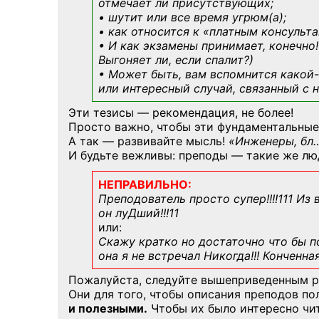
отмечает ли присутствующих;
• шутит или все время угрюм(а);
• как относится к «платным консульт
• И как экзамены принимает, конечно!
Выгоняет ли, если спалит?)
• Может быть, вам вспомнится
какой-
или интересный случай, связанный с н
Эти тезисы — рекомендация, не более!
Просто важно, чтобы эти фундаментальные
А так — развивайте мысль!
«Инженеры, бл
И будьте вежливы: преподы — такие же лю
НЕПРАВИЛЬНО:
Преподователь просто супер!!!!111 Из
он луДший!!!11
или:
Скажу кратко но достаточно что бы по
она я не встречал Никогда!!! Конченна
Пожалуйста, следуйте вышеприведенным 
Они для того, чтобы описания преподов п
и полезными.
Чтобы их было интересно чит