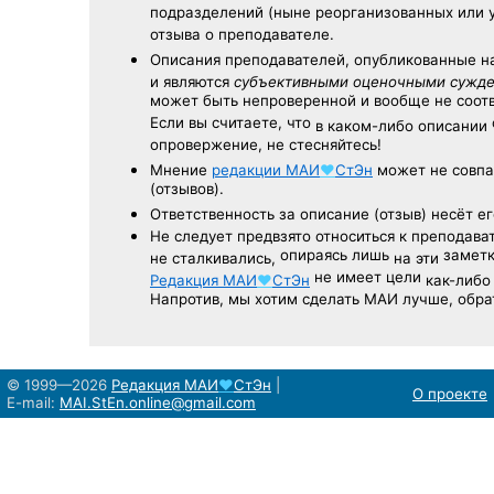
подразделений (ныне реорганизованных или 
отзыва о преподавателе.
Описания преподавателей, опубликованные
н
и являются
субъективными оценочными сужд
может быть непроверенной и вообще не соо
Если вы считаете, что
в каком-либо описании
опровержение, не стесняйтесь!
Мнение
редакции
МАИ
♥
СтЭн
может не совпа
(отзывов).
Ответственность
за описание
(отзыв) несёт ег
Не следует
предвзято относиться
к преподава
опираясь лишь
заметк
не сталкивались,
на эти
не имеет цели
Редакция
МАИ
♥
СтЭн
как-либо
Напротив, мы хотим сделать МАИ лучше, обр
© 1999—2026
Редакция
МАИ
♥
СтЭн
|
О проекте
E-mail:
MAI.StEn.online@gmail.com