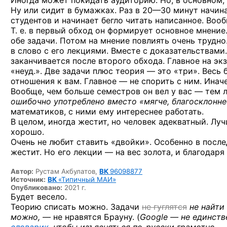
Иногда может покидать аудиторию. Но, в основном, 
Ну или сидит в бумажках. Раз
в 20—30 минут
начина
студентов и начинает бегло читать написанное. Воо
Т. е. в первый обход он формирует основное мнени
обе задачи. Потом на мнение повлиять очень трудно
в слово с его лекциями. Вместе с доказательствами
заканчивается после второго обхода. Главное на эк
«неуд.». Две задачи плюс теория — это «три». Весь б
отношения к вам. Главное — не спорить с ним. Инач
Вообще, чем больше семестров он вел у вас — тем л
ошибочно употреблено вместо «мягче, благосклонне
математиков, с ними ему интереснее работать.
В целом, иногда жестит, но человек адекватный. Луч
хорошо.
Очень не любит ставить «двойки». Особенно в после
жестит. Но его лекции — на вес золота, и благодар
Автор:
Рустам Акбулатов,
ВК
96098877
Источник:
ВК
«Типичный МАИ»
Опубликовано:
2021 г.
Будет весело.
Теорию списать можно. Задачи
не гуглятся
не найти
можно, —
не нравятся Брауну. (
Google — не единств