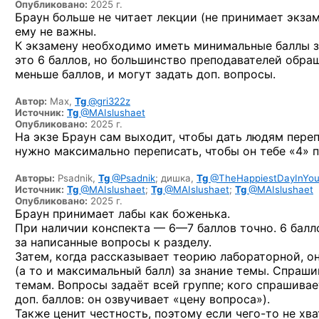
Опубликовано:
2025 г.
Браун больше не читает лекции (не принимает экзам
ему не важны.
К экзамену необходимо иметь минимальные баллы за
это 6 баллов, но большинство преподавателей обра
меньше баллов, и могут задать доп. вопросы.
Автор:
Max,
Tg
@gri322z
Источник:
Tg
@MAIslushaet
Опубликовано:
2025 г.
На экзе Браун сам выходит, чтобы дать людям переп
нужно максимально переписать, чтобы он тебе «4» п
Авторы:
Psadnik,
Tg
@Psadnik
;
дишка,
Tg
@TheHappiestDayInYou
Источник:
Tg
@MAIslushaet
;
Tg
@MAIslushaet
;
Tg
@MAIslushaet
Опубликовано:
2025 г.
Браун принимает лабы как боженька.
При наличии конспекта —
6—7 баллов
точно. 6 балл
за написанные вопросы к разделу.
Затем, когда рассказывает теорию лабораторной, о
(а то и максимальный балл) за знание темы. Спраши
темам. Вопросы задаёт всей группе; кого спрашивае
доп. баллов: он озвучивает «цену вопроса»).
Также ценит честность, поэтому если
чего-то
не хва