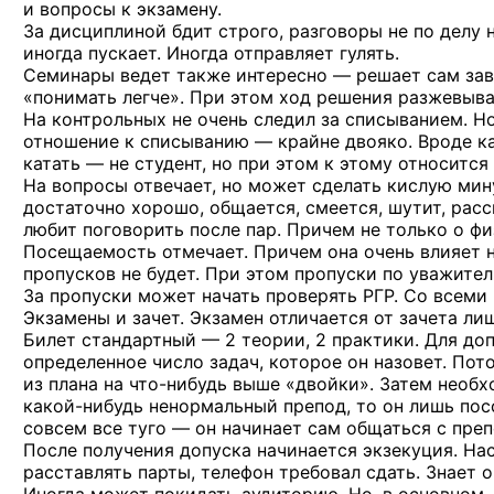
и вопросы к экзамену.
За дисциплиной бдит строго, разговоры не по делу 
иногда пускает. Иногда отправляет гулять.
Семинары ведет также интересно — решает сам зав
«понимать легче». При этом ход решения разжевыва
На контрольных не очень следил за списыванием. Но
отношение к списыванию — крайне двояко. Вроде как
катать — не студент, но при этом к этому относится
На вопросы отвечает, но может сделать кислую мину
достаточно хорошо, общается, смеется, шутит, рас
любит поговорить после пар. Причем не только о фи
Посещаемость отмечает. Причем она очень влияет н
пропусков не будет. При этом пропуски по уважите
За пропуски может начать проверять РГР. Со все
Экзамены и зачет. Экзамен отличается от зачета лиш
Билет стандартный — 2 теории, 2 практики. Для до
определенное число задач, которое он назовет. По
из плана
на что-нибудь
выше «двойки». Затем необхо
какой-нибудь
ненормальный препод, то он лишь посо
совсем все туго — он начинает сам общаться с пре
После получения допуска начинается экзекуция. На
расставлять парты, телефон требовал сдать. Знает 