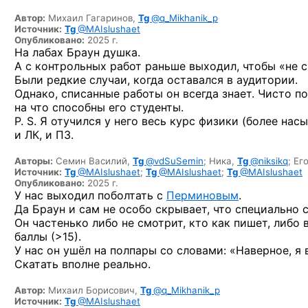
Автор:
Михаил Гагаринов,
Tg
@q_Mikhanik_p
Источник:
Tg
@MAIslushaet
Опубликовано:
2025 г.
На лабах Браун душка.
А с контрольных работ раньше выходил, чтобы «не с
Были редкие случаи, когда оставался в аудитории.
Однако, списанные работы он всегда знает. Чисто по
на что способны его студенты.
P. S. Я отучился у него весь курс физики (более на
и ЛК, и ПЗ.
Авторы:
Семин Василий,
Tg
@vdSuSemin
;
Ника,
Tg
@niksikq
;
Ег
Источник:
Tg
@MAIslushaet
;
Tg
@MAIslushaet
;
Tg
@MAIslushaet
Опубликовано:
2025 г.
У нас выходил поболтать с
Перминовым
.
Да Браун и сам не особо скрывает, что специально 
Он частенько либо не смотрит, кто как пишет, либо
баллы (>15).
У нас он ушёл на полпары со словами: «Наверное, я 
Скатать вполне реально.
Автор:
Михаил Борисович,
Tg
@q_Mikhanik_p
Источник:
Tg
@MAIslushaet