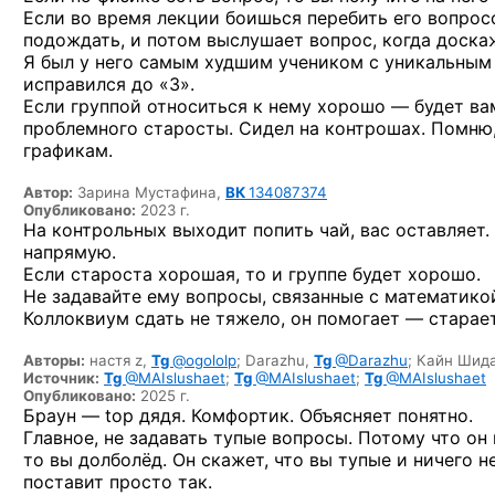
Если во время лекции боишься перебить его вопрос
подождать, и потом выслушает вопрос, когда доска
Я был у него самым худшим учеником с уникальным
исправился до «3».
Если группой относиться к нему хорошо — будет ва
проблемного старосты. Сидел на контрошах. Помню,
графикам.
Автор:
Зарина Мустафина,
ВК
134087374
Опубликовано:
2023 г.
На контрольных выходит попить чай, вас оставляет. 
напрямую.
Если староста хорошая, то и группе будет хорошо.
Не задавайте ему вопросы, связанные с математикой
Коллоквиум сдать не тяжело, он помогает — старает
Авторы:
настя z,
Tg
@ogololp
;
Darazhu,
Tg
@Darazhu
;
Кайн Шид
Источник:
Tg
@MAIslushaet
;
Tg
@MAIslushaet
;
Tg
@MAIslushaet
Опубликовано:
2025 г.
Браун — top дядя. Комфортик. Объясняет понятно.
Главное, не задавать тупые вопросы. Потому что он 
то вы долболёд. Он скажет, что вы тупые и ничего н
поставит просто так.