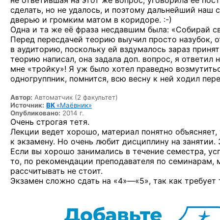
не ответившая на этот же вопрос, уговорила её пос
сделать, но не удалось, и поэтому дальнейший наш 
дверью и громким матом
в коридоре. :-)
Одна и та же её фраза несдавшим была: «Собирай 
Перед пересдачей теорию выучил просто назубок, о
в аудиторию, поскольку ей вздумалось зараз принять
теорию написал, она задала доп. вопрос, я ответил 
мне «тройку»! Я уж было хотел праведно возмутить
одногруппник, помнится, всю весну к ней ходил пер
Автор:
Автоматчик (2 факультет)
Источник:
ВК
«Маёвник»
Опубликовано:
2014 г.
Очень строгая тетя.
Лекции ведет хорошо, материал понятно объясняет,
к экзамену. Но очень любит дисциплину на занятии.
Если вы хорошо занимались в течение семестра, усп
то, по рекомендации преподавателя по семинарам, м
рассчитывать не стоит.
Экзамен сложно сдать
на «4»—«5»,
так как требует 