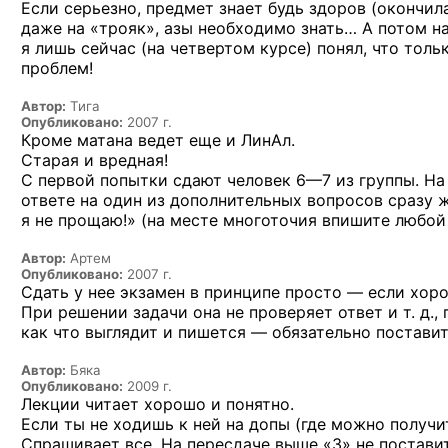
Если серьезно, предмет знает будь здоров (окончи
даже на «трояк», азы необходимо знать… А потом нач
я лишь сейчас (на четвертом курсе) понял, что толь
проблем!
Автор:
Тига
Опубликовано:
2007 г.
Кроме матана ведет еще и ЛинАл.
Старая и вредная
!
С первой попытки сдают
человек 6—7
из группы. На
ответе на один из дополнительных вопросов сразу 
я не прощаю!» (на месте многоточия впишите любой
Автор:
Артем
Опубликовано:
2007 г.
Сдать у нее экзамен в принципе просто — если хор
При решении задачи она не проверяет ответ и т. д.,
как что выглядит и пишется — обязательно поставит
Автор:
Бяка
Опубликовано:
2009 г.
Лекции читает хорошо и понятно.
Если ты не ходишь к ней на допы (где можно получит
Спрашивает все. На пересдаче выше «3» не поставит