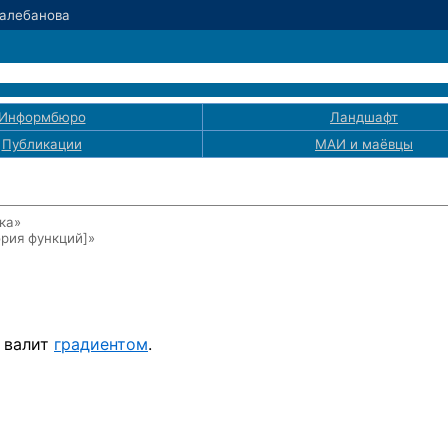
Балебанова
Информбюро
Ландшафт
Публикации
МАИ
и маёвцы
ка»
рия функций]
»
е валит
градиентом
.