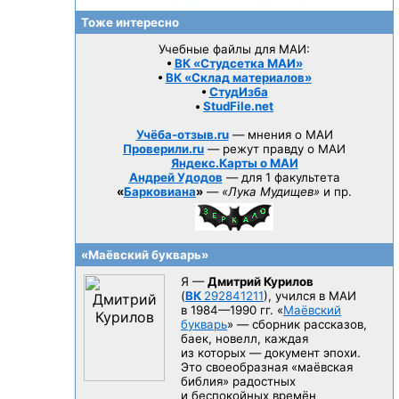
Тоже интересно
Учебные файлы для МАИ:
•
ВК «Студсетка МАИ»
•
ВК «Склад материалов»
•
СтудИзба
•
StudFile.net
Учёба-отзыв.ru
— мнения о МАИ
Проверили.ru
— режут правду о МАИ
Яндекс.Карты о МАИ
Андрей Удодов
— для 1 факультета
«
Барковиана
»
—
«Лука Мудищев»
и пр.
«Маёвский букварь»
Я —
Дмитрий Курилов
(
ВК
292841211
), учился в МАИ
в 1984—1990 гг.
«
Маёвский
букварь
» — сборник рассказов,
баек, новелл, каждая
из которых — документ эпохи.
Это своеобразная «маёвская
библия» радостных
и беспокойных времён