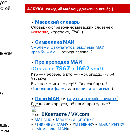
бует
о ей,
АЗБУКА: каждый маёвец должен
знать! ;-)
•
Маёвский словарь
Словарик-справочник
маёвских словечек
(
козерог
,
черепаха
,
ГУК…
).
•
Символика МАИ
Эмблемы факультетов
,
эмблема МАИ
,
«ромб» МАИ
— откуда взялись?
льном
•
Про преподов МАИ
7967
1662
(Отзывов:
о
чел.!)
Кто —
человек,
а кто —
«Армагеддон»? ;-)
Узнайте!
Вы знаете
что-то
ещё?!
Так сообщите!
(
Заполните форму
или
напишите письмо
.)
ь,
•
План МАИ
(и
спутниковый снимок
)
Где какие корпуса, общаги, проходные?
ВКонтакте / VK.com
•
MAI_club
•
Маёвский цитатник
• «
Типичный МАИ
» • «
Маёвник
» •
MAIuniversity
ашь.
• «
Меметика МАИ
»
орки,