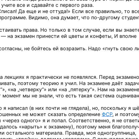
 учите все и сдавайте с первого раза.
писал! Да еще и не оттуда!» Если все правильно, то вс
 программе. Видимо, она думает, что
по-другому
студен
таивать права. Но только в том случае, если вы знает
 — на экзамен принести ей цветы и конфеты, И вполне
согласны, не бойтесь ей возразить. Надо «гнуть свою л
на лекциях я практически не появлялся. Перед экзамен
вать, поэтому теорию я учил. На экзамене даёт задач
», «на „четверку“» или «на „пятерку“». Нам на экзамен
т момент мы не знали, что есть такая система оценива
я написал (в них почти не глядела), но, поскольку я ш
прошенных не может сказать определение
ФСР
, и поэтом
 «через одного» я и попал. Соответственно, я не ответ
удалось «нарыть» к экзамену), поэтому меня благополу
ии остального материала. Правда, моя одногруппница,