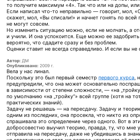
то получите максимум «4». Так что или на допы, или
Если написал
что-то
неправильно — говорит, мол, «С
скажет, мол, «Вы списали!» и начнет гонять по всей
не могут совсем.
Но изменить ситуацию можно, если не молчать, а отс
и учили. И она успокоится. Еще можно ее задобрить
вероятно, что сдадите сразу и без проблем.
Оценки ставит не всегда справедливо. И если вы не 
Автор:
ДМ
Опубликовано:
2009 г.
Вела у нас линал.
Поскольку это был первый семестр
первого курса
, 
предупредили, что она может основательно поспраши
в зависимости от степени сложности, — «на „тройку“
по умолчанию «на „тройку“» всей группе (хотя на то
практических знаний).
Задачу не решаешь — на пересдачу. Задачу и теорию 
одним из последних, она просекла, что никто из о
спрашивала это определение через одного. Вот в эти
добросовестно выучил теорию, правда, ту, что мне 
отправила на пересдачу, даже не убедившись в знан