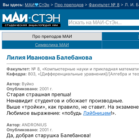
Вы здесь:
МАИ
♥
СтЭн
>
Про преподов
>
Факультет № 8
>
Л. И. 
Про преподов МАИ
Символика МАИ
Лилия Ивановна Балебанова
Факультет:
№ 8, «Компьютерные науки и прикладная математи
Кафедра:
803, «
[Дифференциальные уравнения]/[Алгебра и тео
Автор:
Вуйко
Опубликовано:
2001 г.
Старая страшная препша!
Ненавидит студентов и обожает производные.
Выше «тройки», как правило, не ставит. На экзамен
Любимое выражение: «побудь
Л
э
йбницем
!».
Автор:
ANDRONIUS
Опубликовано:
2001 г.
Да, добрая старушка Балебанова!