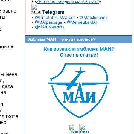
• «
Очень прикладная математика
»
е равно
Telegram
ты
•
@Timetable_MAI_bot
•
@MAIslushaet
•
@MAIpassage
•
@MemetikaMAI
•
@MAIuniversity
е
Эмблема МАИ — откуда взялась?
инию».
Как возникла эмблема МАИ?
Ответ в статье!
ом меня
и,
е дала
ния
ёл
у
ил (хотя
чно