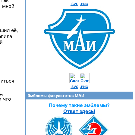
 так
.SVG
.PNG
м мной
ешил её,
епила
й
виться
.SVG
.PNG
.,
Эмблемы факультетов МАИ
к что
Почему такие эмблемы?
Ответ здесь!