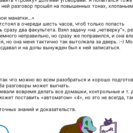
тавить «тройку» долгими уговорами. Я попытался тоже
с ней разговор прошёл на повышенных тонах, хлопанье
свои манатки…»
тстоял в очереди шесть часов, чтоб только попасть
 сразу два факультета. Взял задачу «на „четверку“», р
немного неправильно, но сразу же поправился, и она вл
ся, но она меня тактично так вытолкала
за дверь. :-)
Мо
есдавал и на допы вынужден был к ней записаться.
 так что можно во всем разобраться и хорошо подгото
 За разговоры может выгнать.
евали вовремя делать все домашки, контрольные и т. д
ожет поставить «автоматом» «4», но это не всегда, та
точных знаний и доказательств.