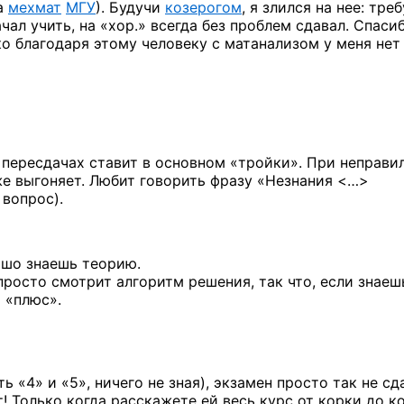
ла
мехмат
МГУ
). Будучи
козерогом
, я злился на нее: тре
ал учить, на «хор.» всегда без проблем сдавал. Спасиб
ко благодаря этому человеку с матанализом у меня нет
 пересдачах ставит в основном «тройки». При неправи
же выгоняет. Любит говорить фразу
«Незнания <…>
 вопрос).
ошо знаешь теорию.
 просто смотрит алгоритм решения, так что, если знаеш
 «плюс».
ь «4» и «5», ничего не зная), экзамен просто так не сд
! Только когда расскажете ей весь курс от корки до к