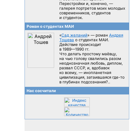
Перестройки и, конечно, —
галерея портретов моих молодых
современников, студентов
и студенток.
Роман о студентах МАИ
«
Сад желаний
» — роман
Андрея
Тошева
о студентах МАИ.
Действие происходит
в 1989—1990 гг.
Что делать простому маёвцу,
на чью голову свалились разом
неоднозначная любовь, диплом,
развал CCCP, и, вдобавок
ко всему, — инопланетная
цивилизация, затаившаяся
где-то
в глубинах подсознания?..
Нас сосчитали