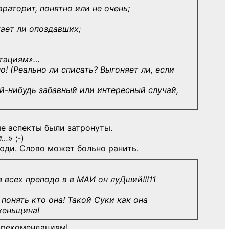
араторит, понятно или не очень;
кает ли опоздавших;
ьтациям»
…
о! (Реально ли списать? Выгоняет ли, если
й-нибудь
забавный или интересный случай,
е аспекты были затронуты.
л…»
;-)
юди. Слово может больно ранить.
з всех преподо в в МАИ он луДший!!!11
понять кто она! Такой Суки как она
женьщина!
 рекомендациям!