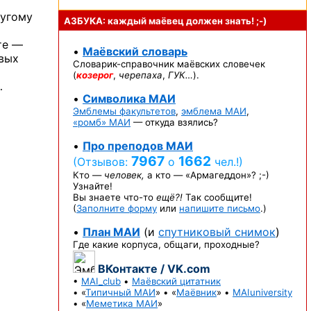
угому
АЗБУКА: каждый маёвец должен
знать! ;-)
те —
•
Маёвский словарь
овых
Словарик-справочник
маёвских словечек
(
козерог
,
черепаха
,
ГУК…
).
…
•
Символика МАИ
Эмблемы факультетов
,
эмблема МАИ
,
«ромб» МАИ
— откуда взялись?
•
Про преподов МАИ
7967
1662
(Отзывов:
о
чел.!)
Кто —
человек,
а кто —
«Армагеддон»? ;-)
Узнайте!
Вы знаете
что-то
ещё?!
Так сообщите!
(
Заполните форму
или
напишите письмо
.)
•
План МАИ
(и
спутниковый снимок
)
Где какие корпуса, общаги, проходные?
ВКонтакте / VK.com
•
MAI_club
•
Маёвский цитатник
• «
Типичный МАИ
» • «
Маёвник
» •
MAIuniversity
• «
Меметика МАИ
»