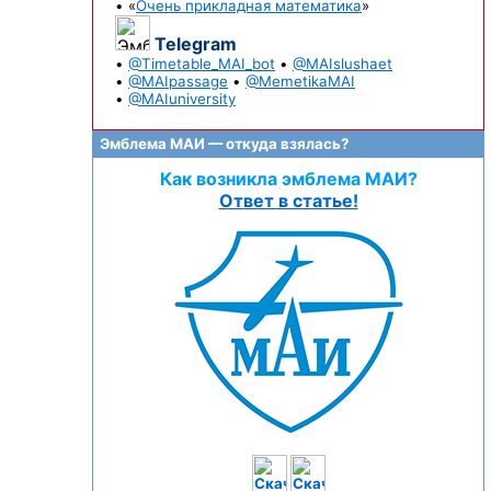
• «
Очень прикладная математика
»
Telegram
•
@Timetable_MAI_bot
•
@MAIslushaet
•
@MAIpassage
•
@MemetikaMAI
•
@MAIuniversity
Эмблема МАИ — откуда взялась?
Как возникла эмблема МАИ?
Ответ в статье!