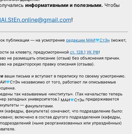
получались
информативными и полезными.
Чтобы
AI.StEn.online@gmail.com
!
рок публикации — на усмотрение
редакции
МАИ
♥
СтЭн
(может,
ости за клевету, предусмотренной
ст. 128.1
УК РФ
!
аво не размещать описание (отзыв) без объяснения причин.
аво на редакторскую правку описания (отзыва).
се
ваши письма и вступает в переписку по своему усмотрению.
АИ
♥
СтЭн
независимо от того, работают ли описываемые
есценна.
ведены так называемые
«институты».
(Так начальство теперь
ер западных университетов.)
придерживается
МАИ
♥
СтЭн
факультеты —
факультетами.
я (кафедры, факультета) означают, что подразделение было:
овано; включено в состав другого подразделения (кафедры,
х подразделений (ныне реорганизованных или упразднённых)
авателе.