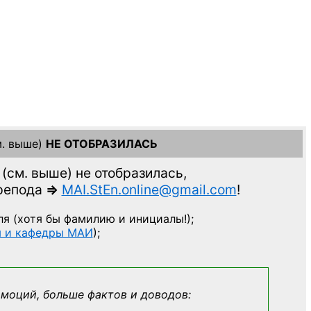
. выше)
НЕ ОТОБРАЗИЛАСЬ
(см. выше)
не отобразилась,
препода
=>
MAI.StEn.online@gmail.com
!
ля
(хотя бы фамилию и инициалы!);
ы и кафедры МАИ
);
эмоций, больше фактов и доводов: