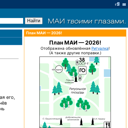
План МАИ — 2026!
План МАИ — 2026!
Отображена обновлённая
Ритуалка
!
(А также другие поправки.)
ая
его,
чёв
нь