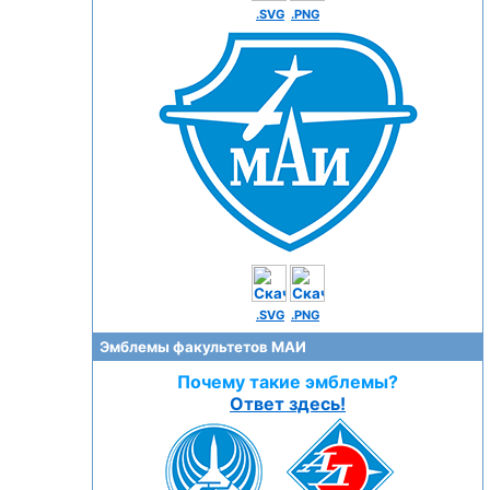
.SVG
.PNG
.SVG
.PNG
Эмблемы факультетов МАИ
Почему такие эмблемы?
Ответ здесь!