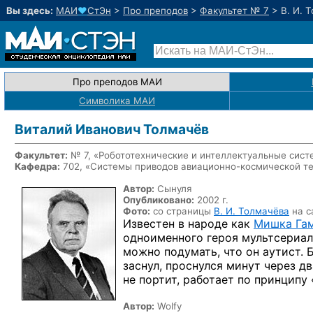
Вы здесь:
МАИ
♥
СтЭн
>
Про преподов
>
Факультет № 7
>
В. И. 
Про преподов МАИ
Символика МАИ
Виталий Иванович Толмачёв
Факультет:
№ 7, «Робототехнические и интеллектуальные сис
Кафедра:
702, «Системы приводов
авиационно-космической
те
Автор:
Cынуля
Опубликовано:
2002 г.
Фото:
со страницы
В. И. Толмачёва
на с
Известен
в народе
как
Мишка Га
одноименного героя мультсериал
можно подумать, что он аутист. 
заснул, проснулся минут через д
не портит,
работает
по принципу
Автор:
Wolfy