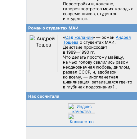
Перестройки и, конечно, —
галерея портретов моих молодых
современников, студентов
и студенток.
Роман о студентах МАИ
«
Сад желаний
» — роман
Андрея
Тошева
о студентах МАИ.
Действие происходит
в 1989—1990 гг.
Что делать простому маёвцу,
на чью голову свалились разом
неоднозначная любовь, диплом,
развал CCCP, и, вдобавок
ко всему, — инопланетная
цивилизация, затаившаяся
где-то
в глубинах подсознания?..
Нас сосчитали