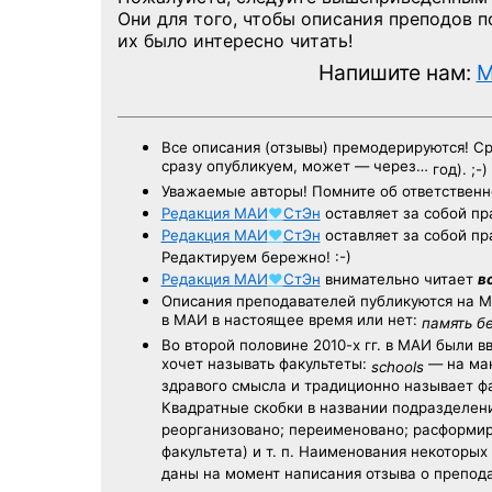
Они для того, чтобы описания преподов 
их было интересно читать!
Напишите нам:
M
Все описания (отзывы) премодерируются! С
сразу опубликуем, может — через…
год). ;-)
Уважаемые авторы! Помните об ответственн
Редакция
МАИ
♥
СтЭн
оставляет за собой пр
Редакция
МАИ
♥
СтЭн
оставляет за собой пр
Редактируем бережно! :-)
Редакция
МАИ
♥
СтЭн
внимательно читает
в
Описания преподавателей публикуются на
М
в МАИ в настоящее время или нет:
память б
Во второй половине
2010-х гг.
в МАИ были в
хочет называть факультеты:
— на ман
schools
здравого смысла и традиционно называет 
Квадратные скобки в названии подразделени
реорганизовано; переименовано; расформир
факультета) и т. п. Наименования некоторы
даны на момент написания отзыва о препод