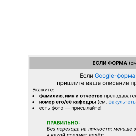
ЕСЛИ ФОРМА
(см
Если
Google-форма
пришлите ваше описание 
Укажите:
фамилию, имя и отчество
преподавате
номер его/её кафедры
(см.
факультет
есть фото — присылайте!
ПРАВИЛЬНО:
Без перехода на личности; меньше 
• какой предмет ведёт;