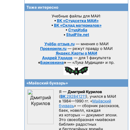
Тоже интересно
Учебные файлы для МАИ:
•
ВК «Студсетка МАИ»
•
ВК «Склад материалов»
•
СтудИзба
•
StudFile.net
Учёба-отзыв.ru
— мнения о МАИ
Проверили.ru
— режут правду о МАИ
Яндекс.Карты о МАИ
Андрей Удодов
— для 1 факультета
«
Барковиана
»
—
«Лука Мудищев»
и пр.
«Маёвский букварь»
Я —
Дмитрий Курилов
(
ВК
292841211
), учился в МАИ
в 1984—1990 гг.
«
Маёвский
букварь
» — сборник рассказов,
баек, новелл, каждая
из которых — документ эпохи.
Это своеобразная «маёвская
библия» радостных
и беспокойных времён