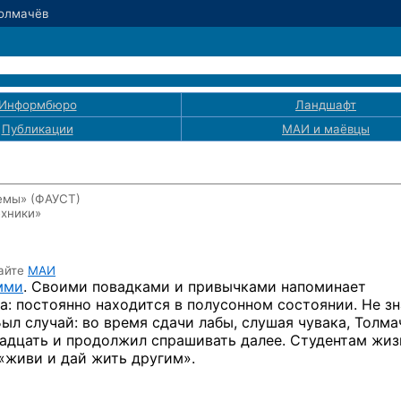
Толмачёв
Информбюро
Ландшафт
Публикации
МАИ
и маёвцы
темы» (ФАУСТ)
хники»
айте
МАИ
мми
. Своими повадками
и привычками
напоминает
а: постоянно находится
в полусонном
соcтоянии.
Не зн
Был случай:
во время
сдачи лабы, слушая чувака, Толма
вадцать
и продолжил
спрашивать далее. Студентам жиз
«живи
и дай
жить другим».