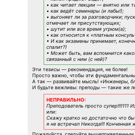
• как читает лекции — внятно или т
• как ведёт семинары (и лабы!);
• выгоняет ли за разговорчики; пус
отмечает ли присутствующих;
• шутит или все время угрюм(а);
• как относится к «платным консул
• И как экзамены принимает, конечн
спалит?)
• Может быть, вам вспомнится
како
связанный с ним (с ней)?
Эти тезисы — рекомендация, не более!
Просто важно, чтобы эти фундаментальны
А так — развивайте мысль!
«Инженеры, б
И будьте вежливы: преподы — такие же л
НЕПРАВИЛЬНО:
Преподователь просто супер!!!!111 И
или:
Скажу кратко но достаточно что бы 
я не встречал Никогда!!! Конченная
Пожалуйста, следуйте вышеприведенным