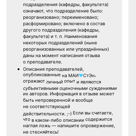
подразделения (кафедры, факультета)
означают, что подразделение было:
реорганизовано; переименовано;
расформировано; включено в состав
другого подразделения (кафедры,
факультета) и т. п. Наименования
некоторых подразделений (ныне
реорганизованных или упразднённых)
даны на момент написания отзыва
о преподавателе.
Описания преподавателей,
опубликованные
,
на
МАИ
♥
СтЭн
отражают
опыт
личный
и являются
субъективными оценочными суждениями
их авторов. Информация в отзыве может
быть непроверенной и вообще
не соответствующей
Если вы считаете,
действительности. ;-)
что
содержится
в каком-либо описании
наглая ложь — напишите опровержение,
не стесняйтесь!