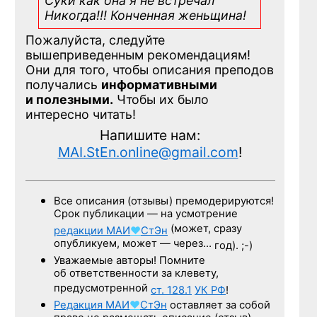
Суки как она я не встречал
Никогда!!! Конченная
женьщина!
Пожалуйста, следуйте
вышеприведенным рекомендациям!
Они для того, чтобы описания преподов
получались
информативными
и полезными.
Чтобы их было
интересно читать!
Напишите нам:
MAI.StEn.online@gmail.com
!
Все описания (отзывы) премодерируются!
Срок публикации — на усмотрение
(может, сразу
редакции
МАИ
♥
СтЭн
опубликуем, может — через…
год). ;-)
Уважаемые авторы! Помните
об ответственности за клевету,
предусмотренной
ст. 128.1
УК РФ
!
Редакция
МАИ
♥
СтЭн
оставляет за собой