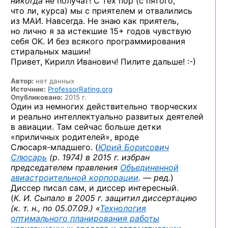
никогда
не получат! С тех пор (с пятого,
что ли, курса) мы с приятелем и отвалились
из МАИ. Навсегда. Не знаю как приятель,
но лично я за истекшие 15+ годов чувствую
себя OK. И без всякого программирования
стиральных машин!
Привет, Кирилл Иванович! Пилите
дальше! :-)
Автор:
нет данных
Источник:
ProfessorRating.org
Опубликовано:
2015 г.
Один из немногих действительно творческих
и реально интеллектуально развитых деятелей
в авиации. Там сейчас больше детки
«приличных родителей», вроде
Слюсаря-младшего.
(
Юрий Борисович
Слюсарь
(р. 1974) в 2015 г. избран
председателем правления
Объединенной
авиастроительной
корпорации
. — ред.
)
Диссер писал сам, и диссер интересный.
(
К. И. Сыпало в 2005 г. защитил диссертацию
(к. т. н., по 05.07.09.) «
Технология
оптимального планирования работы