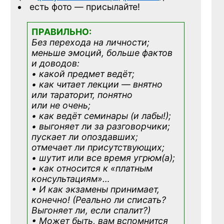
есть фото — присылайте!
ПРАВИЛЬНО:
Без перехода на личности;
меньше эмоций, больше фактов
и доводов:
• какой предмет ведёт;
• как читает лекции — внятно
или тараторит, понятно
или не очень;
• как ведёт семинары (и лабы!);
• выгоняет ли за разговорчики;
пускает ли опоздавших;
отмечает ли присутствующих;
• шутит или все время угрюм(а);
• как относится к «платным
консультациям»
…
• И как экзамены принимает,
конечно! (Реально ли списать?
Выгоняет ли, если спалит?)
• Может быть, вам вспомнится