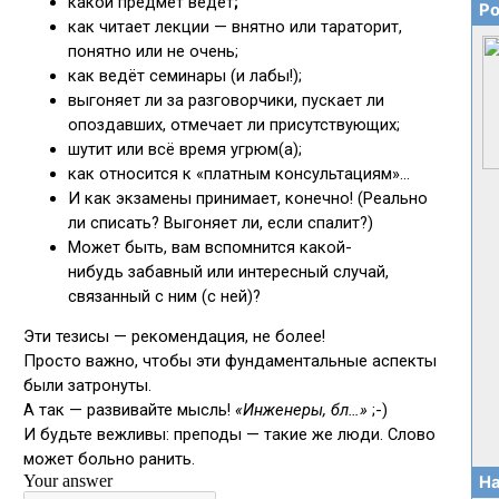
Ро
На