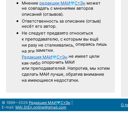
Мнение
редакции
МАИ
♥
СтЭн
может
не совпадать с мнениями авторов
описаний (отзывов).
Ответственность
за описание
(отзыв)
несёт его автор.
Не следует
предвзято относиться
к преподавателю,
с которым
вы ещё
опираясь лишь
ни разу
не сталкивались,
заметки.
на эти
не имеет цели
Редакция
МАИ
♥
СтЭн
опорочить МАИ
как-либо
или преподавателей. Напротив, мы хотим
сделать МАИ лучше, обратив внимание
на имеющиеся недостатки.
© 1999—2026
Редакция
МАИ
♥
СтЭн
|
О п
E-mail:
MAI.StEn.online@gmail.com