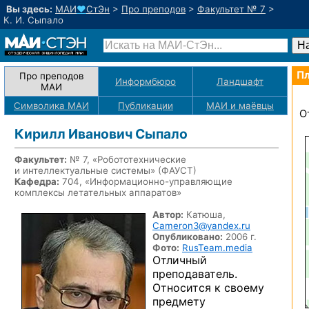
Вы здесь:
МАИ
♥
СтЭн
>
Про преподов
>
Факультет № 7
>
К. И. Сыпало
Пл
Про преподов
Информбюро
Ландшафт
МАИ
Символика МАИ
Публикации
МАИ
и маёвцы
О
Кирилл Иванович Сыпало
Факультет:
№ 7, «Робототехнические
и интеллектуальные системы» (ФАУСТ)
Кафедра:
704, «
Информационно-управляющие
комплексы летательных аппаратов»
Автор:
Катюша,
Cameron3@yandex.ru
Опубликовано:
2006 г.
Фото:
RusTeam.media
Отличный
преподаватель.
Относится к своему
предмету