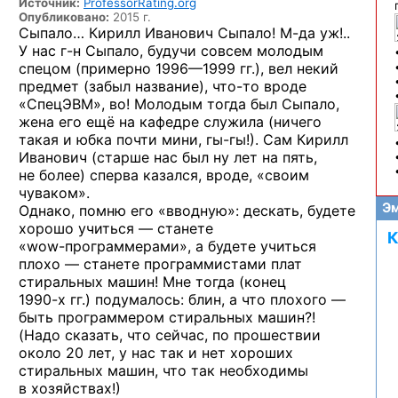
Источник:
ProfessorRating.org
Опубликовано:
2015 г.
Сыпало… Кирилл Иванович Сыпало!
М-да уж!..
У нас
г-н Сыпало,
будучи совсем молодым
спецом (примерно
1996—1999 гг.),
вел некий
предмет (забыл название),
что-то
вроде
«СпецЭВМ», во! Молодым тогда был Сыпало,
жена его ещё на кафедре
служила (ничего
такая
и юбка почти мини,
гы-гы!).
Сам Кирилл
Иванович (старше нас был ну лет на пять,
не более) сперва казался, вроде, «своим
чуваком».
Эм
Однако, помню его «вводную»: дескать, будете
хорошо учиться — станете
К
«wow-программерами»,
а будете учиться
плохо — станете программистами плат
стиральных машин! Мне тогда (конец
1990-х гг.)
подумалось: блин, а что плохого —
быть программером стиральных машин?!
(Надо сказать, что сейчас, по прошествии
около 20 лет, у нас так и нет хороших
стиральных машин, что так необходимы
в хозяйствах!)