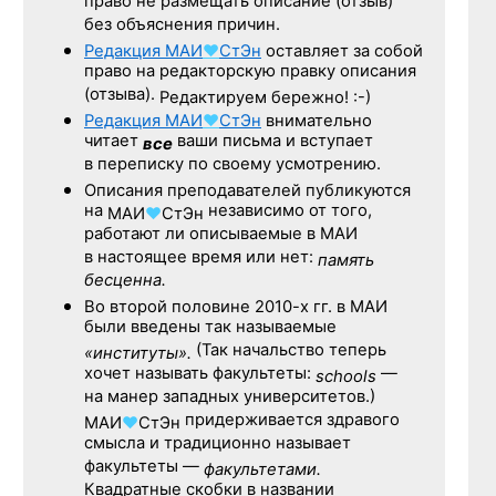
право не размещать описание (отзыв)
без объяснения причин.
Редакция
МАИ
♥
СтЭн
оставляет за собой
право на редакторскую правку описания
(отзыва).
Редактируем бережно! :-)
Редакция
МАИ
♥
СтЭн
внимательно
читает
ваши письма и вступает
все
в переписку по своему усмотрению.
Описания преподавателей публикуются
на
независимо от того,
МАИ
♥
СтЭн
работают ли описываемые в МАИ
в настоящее время или нет:
память
бесценна.
Во второй половине
2010-х гг.
в МАИ
были введены так называемые
(Так начальство теперь
«институты».
хочет называть факультеты:
—
schools
на манер западных университетов.)
придерживается здравого
МАИ
♥
СтЭн
смысла и традиционно называет
факультеты —
факультетами.
Квадратные скобки в названии