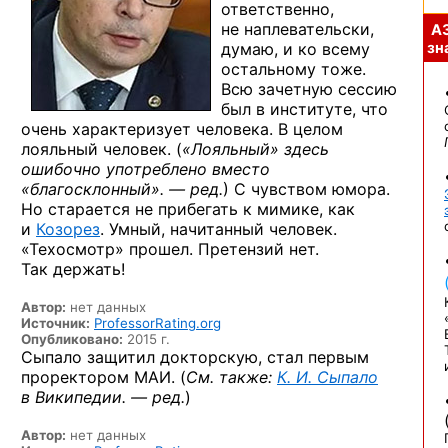
ответственно,
не наплевательски,
А
думаю, и ко всему
зна
остальному тоже.
Всю зачетную сессию
был в институте, что
очень характеризует человека. В целом
лояльный человек. (
«Лояльный» здесь
ошибочно употреблено вместо
«благосклонный». — ред.
) С чувством юмора.
Но старается не прибегать к мимике, как
и
Козорез
. Умный, начитанный человек.
«Техосмотр» прошел. Претензий нет.
Так держать!
Автор:
нет данных
Источник:
ProfessorRating.org
Опубликовано:
2015 г.
Сыпало защитил докторскую, стал первым
проректором МАИ. (
См. также:
К. И. Сыпало
в Википедии. — ред.
)
Автор:
нет данных