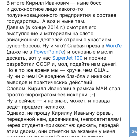
В итоге Кирилл Иванович — ныне босс
и должностное лицо
какого-то
полуинновационного предприятия в составе
государства… А воз и ныне там.
Давеча (в конце 2014 г.) смотрел его
выступление и материалы на слете
авиационных деятелей страны с участием
супер-боссов.
Ну и что? Слабая преза в
Word’е
(даже не в
PowerPoint’е
) и основные мысли —
дескать, вот у нас
SuperJet 100
и прочие
разработки СССР и, мол, подайте нам денег!
Но в то же время мы — круче, чем США…
Ну ни о чем! Очередное
бла-бла
и никаких
выводов и практических действий.
Словом, Кирилл Иванович в рамках МАИ стал
просто бюрократом без
искорки. ;-)
Ну а сейчас — я не знаю, может, и правда
ведёт предмет неплохо.
Однако, не прощу Кириллу Иванычу фразы,
переданной нам, двоечникам, (непосетителям)
через
студента-прихвостня:
дескать, передай
этим двоим, они отметки за экзамен у меня
Эм