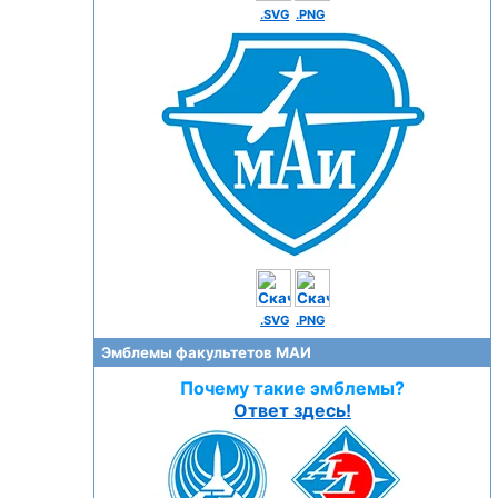
.SVG
.PNG
.SVG
.PNG
Эмблемы факультетов МАИ
Почему такие эмблемы?
Ответ здесь!