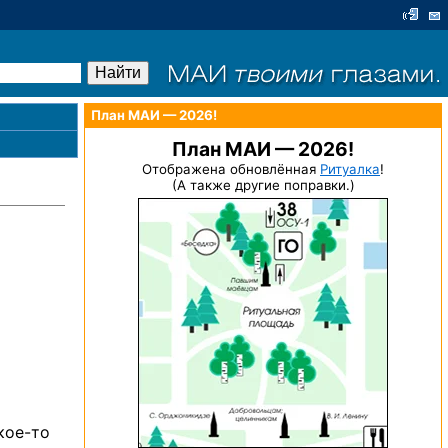
План МАИ — 2026!
План МАИ — 2026!
Отображена обновлённая
Ритуалка
!
(А также другие поправки.)
кое-то