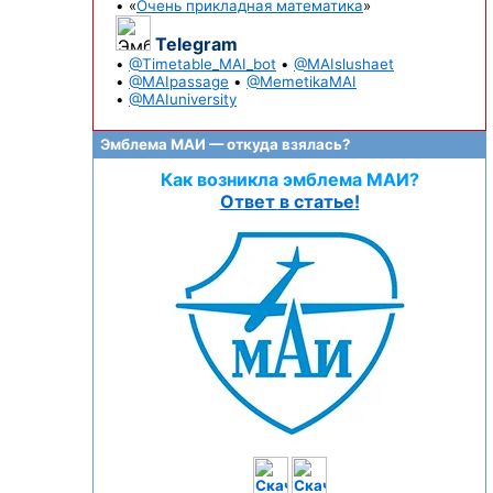
• «
Очень прикладная математика
»
Telegram
•
@Timetable_MAI_bot
•
@MAIslushaet
•
@MAIpassage
•
@MemetikaMAI
•
@MAIuniversity
Эмблема МАИ — откуда взялась?
Как возникла эмблема МАИ?
Ответ в статье!