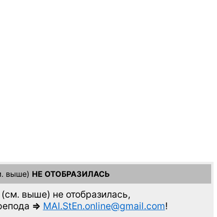
. выше)
НЕ ОТОБРАЗИЛАСЬ
(см. выше)
не отобразилась,
препода
=>
MAI.StEn.online@gmail.com
!