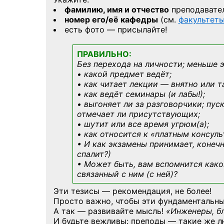
фамилию, имя и отчество
преподавате
номер его/её кафедры
(см.
факультет
есть фото — присылайте!
ПРАВИЛЬНО:
Без перехода на личности; меньше 
• какой предмет ведёт;
• как читает лекции — внятно или т
• как ведёт семинары (и лабы!);
• выгоняет ли за разговорчики; пус
отмечает ли присутствующих;
• шутит или все время угрюм(а);
• как относится к «платным консул
• И как экзамены принимает, конечн
спалит?)
• Может быть, вам вспомнится
како
связанный с ним (с ней)?
Эти тезисы — рекомендация, не более!
Просто важно, чтобы эти фундаментальны
А так — развивайте мысль!
«Инженеры, б
И будьте вежливы: преподы — такие же л