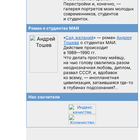
Перестройки и, конечно, —
галерея портретов моих молодых
современников, студентов
и студенток.
Роман о студентах МАИ
«
Сад желаний
» — роман
Андрея
Тошева
о студентах МАИ.
Действие происходит
в 1989—1990 гг.
Что делать простому маёвцу,
на чью голову свалились разом
неоднозначная любовь, диплом,
развал CCCP, и, вдобавок
ко всему, — инопланетная
цивилизация, затаившаяся
где-то
в глубинах подсознания?..
Нас сосчитали