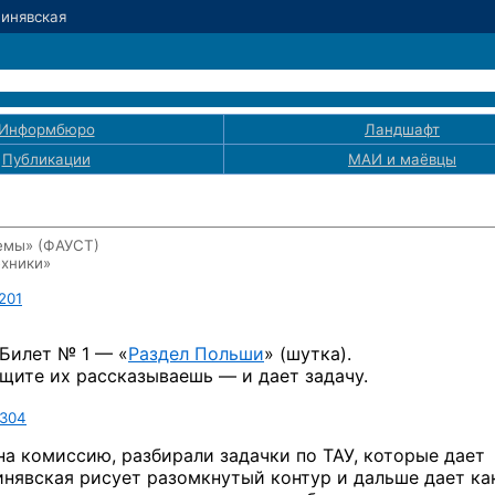
Синявская
Информбюро
Ландшафт
Публикации
МАИ
и маёвцы
темы» (ФАУСТ)
хники»
201
Билет № 1 —
«
Раздел Польши
» (шутка).
ащите их рассказываешь — и дает задачу.
304
на комиссию, разбирали задачки по ТАУ, которые дает
инявская рисует разомкнутый контур и дальше дает
ка