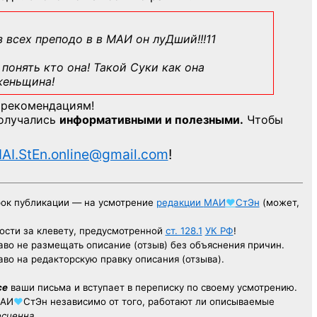
з всех преподо в в МАИ он луДший!!!11
понять кто она! Такой Суки как она
женьщина!
 рекомендациям!
получались
информативными и полезными.
Чтобы
AI.StEn.online@gmail.com
!
рок публикации — на усмотрение
редакции
МАИ
♥
СтЭн
(может,
ости за клевету, предусмотренной
ст. 128.1
УК РФ
!
аво не размещать описание (отзыв) без объяснения причин.
аво на редакторскую правку описания (отзыва).
се
ваши письма и вступает в переписку по своему усмотрению.
АИ
♥
СтЭн
независимо от того, работают ли описываемые
есценна.