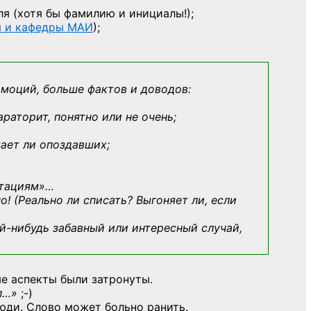
ля
(хотя бы фамилию и инициалы!);
ы и кафедры МАИ
);
эмоций, больше фактов и доводов:
араторит, понятно или не очень;
кает ли опоздавших;
ьтациям»
…
о! (Реально ли списать? Выгоняет ли, если
й-нибудь
забавный или интересный случай,
е аспекты были затронуты.
л…»
;-)
юди. Слово может больно ранить.