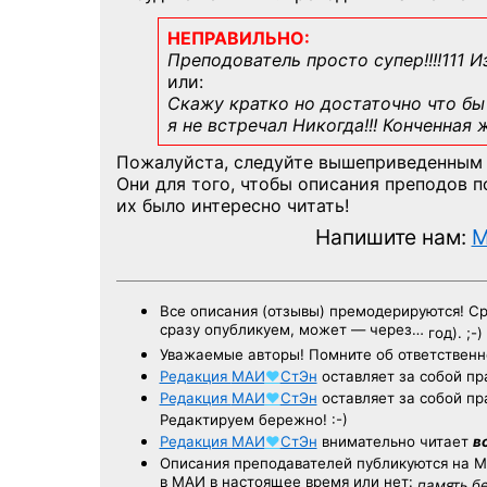
НЕПРАВИЛЬНО:
Преподователь просто супер!!!!111 И
или:
Скажу кратко но достаточно что бы 
я не встречал Никогда!!! Конченная
Пожалуйста, следуйте вышеприведенным
Они для того, чтобы описания преподов 
их было интересно читать!
Напишите нам:
M
Все описания (отзывы) премодерируются! С
сразу опубликуем, может — через…
год). ;-)
Уважаемые авторы! Помните об ответственн
Редакция
МАИ
♥
СтЭн
оставляет за собой пр
Редакция
МАИ
♥
СтЭн
оставляет за собой пр
Редактируем бережно! :-)
Редакция
МАИ
♥
СтЭн
внимательно читает
в
Описания преподавателей публикуются на
М
в МАИ в настоящее время или нет:
память б