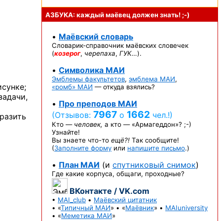
АЗБУКА: каждый маёвец должен
знать! ;-)
•
Маёвский словарь
Словарик-справочник
маёвских словечек
(
козерог
,
черепаха
,
ГУК…
).
•
Символика МАИ
Эмблемы факультетов
,
эмблема МАИ
,
исунке;
«ромб» МАИ
— откуда взялись?
задачи,
•
Про преподов МАИ
7967
1662
(Отзывов:
о
чел.!)
разить
Кто —
человек,
а кто —
«Армагеддон»? ;-)
Узнайте!
Вы знаете
что-то
ещё?!
Так сообщите!
(
Заполните форму
или
напишите письмо
.)
•
План МАИ
(и
спутниковый снимок
)
Где какие корпуса, общаги, проходные?
ВКонтакте / VK.com
•
MAI_club
•
Маёвский цитатник
• «
Типичный МАИ
» • «
Маёвник
» •
MAIuniversity
• «
Меметика МАИ
»