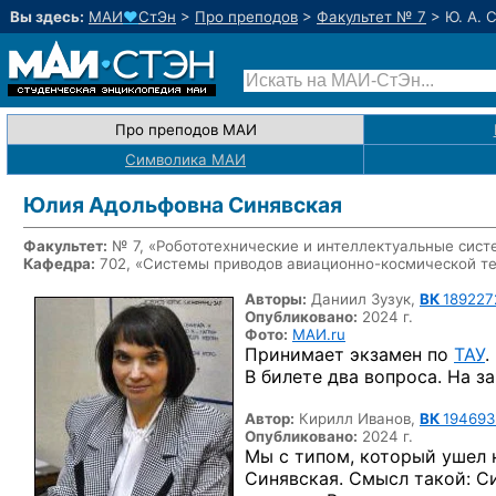
Вы здесь:
МАИ
♥
СтЭн
>
Про преподов
>
Факультет № 7
>
Ю. А. 
Про преподов МАИ
Символика МАИ
Юлия Адольфовна Синявская
Факультет:
№ 7, «Робототехнические и интеллектуальные сис
Кафедра:
702, «Системы приводов
авиационно-космической
те
Авторы:
Даниил Зузук,
ВК
189227
Опубликовано:
2024 г.
Фото:
МАИ.ru
Принимает экзамен по
ТАУ
.
В билете два вопроса. На з
Автор:
Кирилл Иванов,
ВК
194693
Опубликовано:
2024 г.
Мы с типом, который ушел 
Синявская. Смысл такой: С