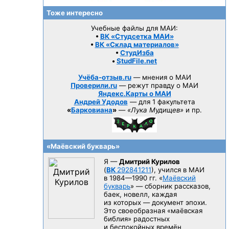
Тоже интересно
Учебные файлы для МАИ:
•
ВК «Студсетка МАИ»
•
ВК «Склад материалов»
•
СтудИзба
•
StudFile.net
Учёба-отзыв.ru
— мнения о МАИ
Проверили.ru
— режут правду о МАИ
Яндекс.Карты о МАИ
Андрей Удодов
— для 1 факультета
«
Барковиана
»
—
«Лука Мудищев»
и пр.
«Маёвский букварь»
Я —
Дмитрий Курилов
(
ВК
292841211
), учился в МАИ
в 1984—1990 гг.
«
Маёвский
букварь
» — сборник рассказов,
баек, новелл, каждая
из которых — документ эпохи.
Это своеобразная «маёвская
библия» радостных
и беспокойных времён