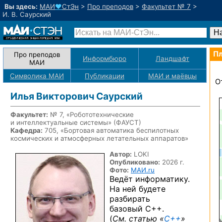
Вы здесь:
МАИ
♥
СтЭн
>
Про преподов
>
Факультет № 7
>
И. В. Саурский
Пл
Про преподов
Информбюро
Ландшафт
МАИ
Символика МАИ
Публикации
МАИ
и маёвцы
О
Илья Викторович Саурский
Факультет:
№ 7, «Робототехнические
и интеллектуальные системы» (ФАУСТ)
Кафедра:
705, «Бортовая автоматика беспилотных
космических и атмосферных летательных аппаратов»
Автор:
LOKI
Опубликовано:
2026 г.
Фото:
МАИ.ru
Ведёт информатику.
На ней будете
разбирать
базовый C++.
(
См. статью «
C++
»