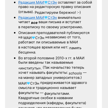
Редакция
МАИ
♥
СтЭн
оставляет за собой
право на редакторскую правку описания
(отзыва).
Редактируем бережно! :-)
Редакция
МАИ
♥
СтЭн
внимательно
читает
ваши письма и вступает
все
в переписку по своему усмотрению.
Описания преподавателей публикуются
на
независимо от того,
МАИ
♥
СтЭн
работают ли описываемые в МАИ
в настоящее время или нет:
память
бесценна.
Во второй половине
2010-х гг.
в МАИ
были введены так называемые
(Так начальство теперь
«институты».
хочет называть факультеты:
—
schools
на манер западных университетов.)
придерживается здравого
МАИ
♥
СтЭн
смысла и традиционно называет
факультеты —
факультетами.
Квадратные скобки в названии
подразделения (кафедры, факультета)