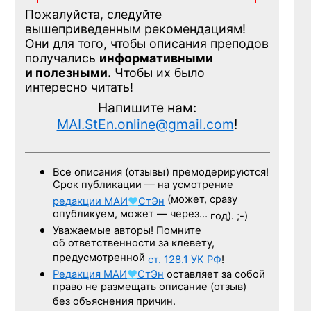
Пожалуйста, следуйте
вышеприведенным рекомендациям!
Они для того, чтобы описания преподов
получались
информативными
и полезными.
Чтобы их было
интересно читать!
Напишите нам:
MAI.StEn.online@gmail.com
!
Все описания (отзывы) премодерируются!
Срок публикации — на усмотрение
(может, сразу
редакции
МАИ
♥
СтЭн
опубликуем, может — через…
год). ;-)
Уважаемые авторы! Помните
об ответственности за клевету,
предусмотренной
ст. 128.1
УК РФ
!
Редакция
МАИ
♥
СтЭн
оставляет за собой
право не размещать описание (отзыв)
без объяснения причин.