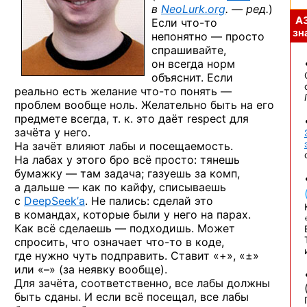
в
NeoLurk.org
. — ред.
)
А
Если
что-то
зна
непонятно — просто
спрашивайте,
он всегда норм
объяснит. Если
реально есть желание
что-то
понять —
проблем вообще ноль. Желательно быть на его
предмете всегда, т. к. это даёт respect для
зачёта у него.
На зачёт влияют лабы и посещаемость.
На лабах у этого бро всё просто: тянешь
бумажку — там задача; газуешь за комп,
а дальше — как по кайфу, списываешь
с
DeepSeek’а
. Не пались: сделай это
в командах, которые были у него на парах.
Как всё сделаешь — подходишь. Может
спросить, что означает
что-то
в коде,
где нужно чуть подправить. Ставит «+», «±»
или «–» (за неявку вообще).
Для зачёта, соответственно, все лабы должны
быть сданы. И если всё посещал, все лабы