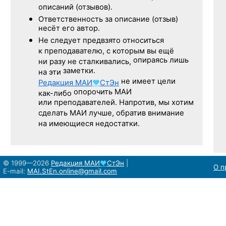
описаний (отзывов).
Ответственность
за описание
(отзыв)
несёт его автор.
Не следует
предвзято относиться
к преподавателю,
с которым
вы ещё
опираясь лишь
ни разу
не сталкивались,
заметки.
на эти
не имеет цели
Редакция
МАИ
♥
СтЭн
опорочить МАИ
как-либо
или преподавателей. Напротив, мы хотим
сделать МАИ лучше, обратив внимание
на имеющиеся недостатки.
© 1999—2026
Редакция
МАИ
♥
СтЭн
|
О п
E-mail:
MAI.StEn.online@gmail.com