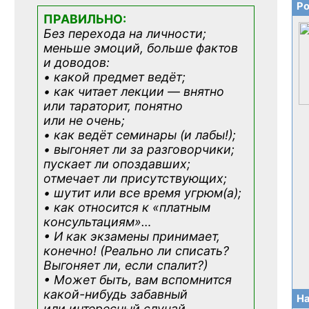
Ро
ПРАВИЛЬНО:
Без перехода на личности;
меньше эмоций, больше фактов
и доводов:
• какой предмет ведёт;
• как читает лекции — внятно
или тараторит, понятно
или не очень;
• как ведёт семинары (и лабы!);
• выгоняет ли за разговорчики;
пускает ли опоздавших;
отмечает ли присутствующих;
• шутит или все время угрюм(а);
• как относится к «платным
консультациям»
…
• И как экзамены принимает,
конечно! (Реально ли списать?
Выгоняет ли, если спалит?)
• Может быть, вам вспомнится
какой-нибудь
забавный
На
или интересный случай,