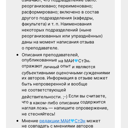
означают, что подразделение было:
реорганизовано; переименовано;
расформировано; включено в состав
другого подразделения (кафедры,
факультета) и т. п. Наименования
некоторых подразделений (ныне
реорганизованных или упразднённых)
даны на момент написания отзыва
о преподавателе.
Описания преподавателей,
опубликованные
,
на
МАИ
♥
СтЭн
отражают
опыт
личный
и являются
субъективными оценочными суждениями
их авторов. Информация в отзыве может
быть непроверенной и вообще
не соответствующей
Если вы считаете,
действительности. ;-)
что
содержится
в каком-либо описании
наглая ложь — напишите опровержение,
не стесняйтесь!
Мнение
редакции
МАИ
♥
СтЭн
может
не совпадать с мнениями авторов