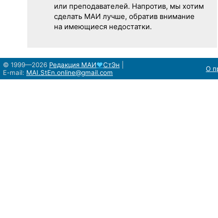
или преподавателей. Напротив, мы хотим
сделать МАИ лучше, обратив внимание
на имеющиеся недостатки.
© 1999—2026
Редакция
МАИ
♥
СтЭн
|
О п
E-mail:
MAI.StEn.online@gmail.com