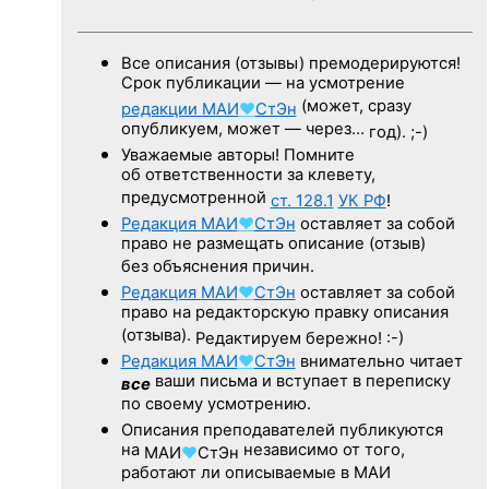
Все описания (отзывы) премодерируются!
Срок публикации — на усмотрение
(может, сразу
редакции
МАИ
♥
СтЭн
опубликуем, может — через…
год). ;-)
Уважаемые авторы! Помните
об ответственности за клевету,
предусмотренной
ст. 128.1
УК РФ
!
Редакция
МАИ
♥
СтЭн
оставляет за собой
право не размещать описание (отзыв)
без объяснения причин.
Редакция
МАИ
♥
СтЭн
оставляет за собой
право на редакторскую правку описания
(отзыва).
Редактируем бережно! :-)
Редакция
МАИ
♥
СтЭн
внимательно читает
ваши письма и вступает в переписку
все
по своему усмотрению.
Описания преподавателей публикуются
на
независимо от того,
МАИ
♥
СтЭн
работают ли описываемые в МАИ