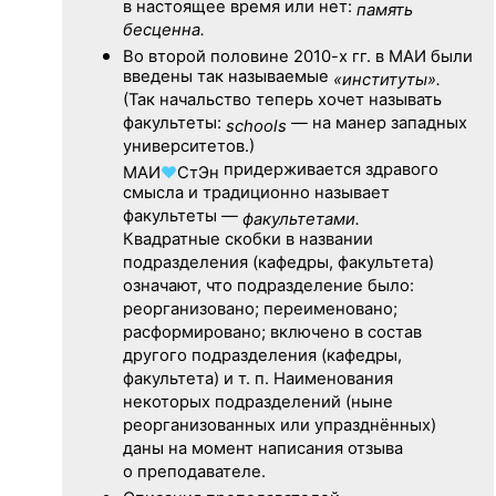
в настоящее время или нет:
память
бесценна.
Во второй половине
2010-х гг.
в МАИ были
введены так называемые
«институты».
(Так начальство теперь хочет называть
факультеты:
— на манер западных
schools
университетов.)
придерживается здравого
МАИ
♥
СтЭн
смысла и традиционно называет
факультеты —
факультетами.
Квадратные скобки в названии
подразделения (кафедры, факультета)
означают, что подразделение было:
реорганизовано; переименовано;
расформировано; включено в состав
другого подразделения (кафедры,
факультета) и т. п. Наименования
некоторых подразделений (ныне
реорганизованных или упразднённых)
даны на момент написания отзыва
о преподавателе.