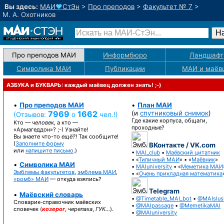
Вы здесь:
МАИ
♥
СтЭн
>
Про преподов
>
Факультет № 7
>
М. А. Охотников
Про преподов МАИ
Информбюро
Ландшафт
Символика МАИ
Публикации
МАИ
и маёв
АЗБУКА и БУКВАРЬ: каждый маёвец должен знать! ;-)
•
Про преподов МАИ
•
План МАИ
7969
1662
(и
спутниковый снимок
)
(Отзывов:
о
чел.!)
Где какие корпуса, общаги,
Кто —
человек,
а кто —
проходные?
«Армагеддон»? ;-)
Узнайте!
Вы знаете
что-то
ещё?!
Так сообщите!
(
Заполните форму
ВКонтакте / VK.com
или
напишите письмо
.)
•
MAI_club
•
Маёвский цитатник
• «
Типичный МАИ
» • «
Маёвник
»
•
Символика МАИ
•
MAIuniversity
• «
Меметика МАИ
Эмблемы факультетов
,
эмблема МАИ
,
• «
Очень прикладная математика
«ромб» МАИ
— откуда взялись?
Telegram
•
Маёвский словарь
•
@Timetable_MAI_bot
•
@MAIslus
Словарик-справочник
маёвских
•
@MAIpassage
•
@MemetikaMAI
словечек (
козерог
,
черепаха
,
ГУК…
).
•
@MAIuniversity