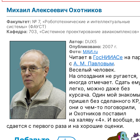
Михаил Алексеевич Охотников
Факультет:
№ 7, «Робототехнические и интеллектуальные
системы» (ФАУСТ)
Кафедра:
703, «Системное проектирование авиакомплексов»
Автор:
DUX5
Опубликовано:
2007 г.
Фото:
МАИ.ru
Читает в
ГосНИИАСе
на па
с
А. М. Павловым
.
Веселый человек.
На опоздания не ругается,
иногда отмечает. Сдать ем
легко, можно даже без
курсача. Один мой знаком
пришел без сделанного КР,
они
о чем-то
поговорили,
и Охотников поставил
на халяву «4». И вообще, в
сдается с первого раза и на хорошие оценки.