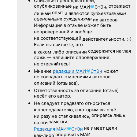
Описания преподавателей,
опубликованные
, отражают
на
МАИ
♥
СтЭн
опыт
личный
и являются
субъективными
оценочными суждениями
их авторов.
Информация в отзыве может быть
непроверенной и вообще
не соответствующей
действительности. ;-)
Если вы считаете, что
содержится наглая
в каком-либо описании
ложь — напишите опровержение,
не стесняйтесь!
Мнение
редакции
МАИ
♥
СтЭн
может
не совпадать с мнениями авторов
описаний (отзывов).
Ответственность
за описание
(отзыв)
несёт его автор.
Не следует
предвзято относиться
к преподавателю,
с которым
вы ещё
опираясь лишь
ни разу
не сталкивались,
заметки.
на эти
не имеет цели
Редакция
МАИ
♥
СтЭн
опорочить МАИ
как-либо