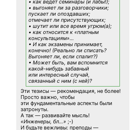
• как ведёт семинары (и лабы!);
• выгоняет ли за разговорчики;
пускает ли опоздавших;
отмечает ли присутствующих;
• шутит или все время угрюм(а);
• как относится к «платным
консультациям»
…
• И как экзамены принимает,
конечно! (Реально ли списать?
Выгоняет ли, если спалит?)
• Может быть, вам вспомнится
какой-нибудь
забавный
или интересный случай,
связанный с ним (с ней)?
Эти тезисы — рекомендация, не более!
Просто важно, чтобы
эти фундаментальные аспекты были
затронуты.
А так — развивайте мысль!
«Инженеры, бл…»
;-)
И будьте вежливы: преподы —