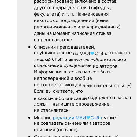
расформировано; включено в состав
другого подразделения (кафедры,
факультета) и т. п. Наименования
некоторых подразделений (ныне
реорганизованных или упразднённых)
даны на момент написания отзыва
о преподавателе.
Описания преподавателей,
опубликованные
, отражают
на
МАИ
♥
СтЭн
опыт
личный
и являются
субъективными
оценочными суждениями
их авторов.
Информация в отзыве может быть
непроверенной и вообще
не соответствующей
действительности. ;-)
Если вы считаете, что
содержится наглая
в каком-либо описании
ложь — напишите опровержение,
не стесняйтесь!
Мнение
редакции
МАИ
♥
СтЭн
может
не совпадать с мнениями авторов
описаний (отзывов).
Ответственность
за описание
(отзыв)