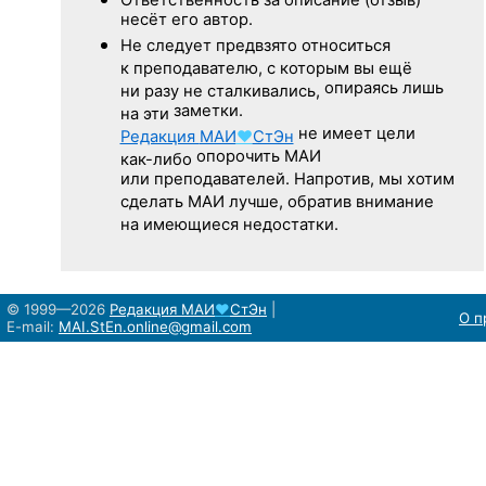
несёт его автор.
Не следует
предвзято относиться
к преподавателю,
с которым
вы ещё
опираясь лишь
ни разу
не сталкивались,
заметки.
на эти
не имеет цели
Редакция
МАИ
♥
СтЭн
опорочить МАИ
как-либо
или преподавателей. Напротив, мы хотим
сделать МАИ лучше, обратив внимание
на имеющиеся недостатки.
© 1999—2026
Редакция
МАИ
♥
СтЭн
|
О п
E-mail:
MAI.StEn.online@gmail.com