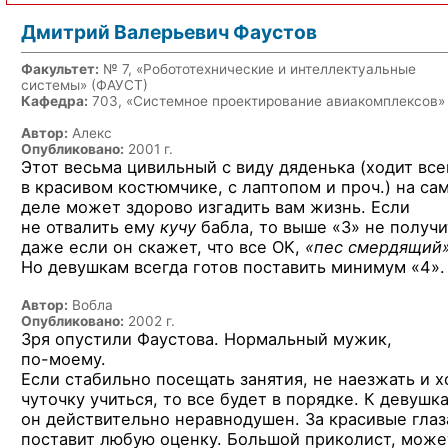
Дмитрий Валерьевич Фаустов
Факультет:
№ 7, «Робототехнические и интеллектуальные
системы» (ФАУСТ)
Кафедра:
703, «Системное проектирование авиакомплексов»
Автор:
Алекс
Опубликовано:
2001 г.
Этот весьма цивильный с виду дяденька (ходит все
в красивом костюмчике, с лаптопом и проч.) на са
деле может здорово изгадить вам жизнь. Если
не отвалить ему
кучу
бабла, то выше «3» не получи
даже если он скажет, что все OK,
«пес смердящий»
Но девушкам всегда готов поставить минимум «4».
Автор:
Вобла
Опубликовано:
2002 г.
Зря опустили Фаустова. Нормальный мужик,
по-моему.
Если стабильно посещать занятия, не наезжать и х
чуточку учиться, то все будет в порядке. К девушк
он действительно неравнодушен. За красивые глаз
поставит любую оценку. Большой приколист, може