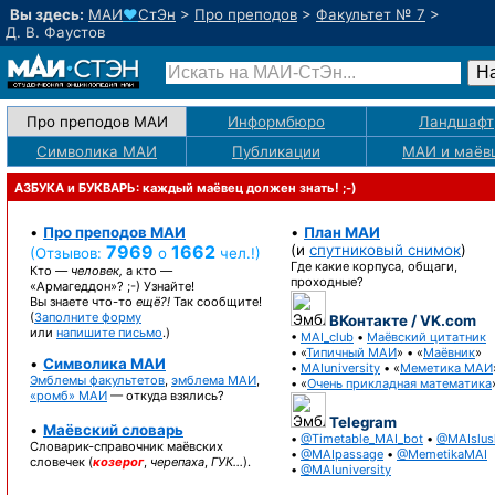
Вы здесь:
МАИ
♥
СтЭн
>
Про преподов
>
Факультет № 7
>
Д. В. Фаустов
Про преподов МАИ
Информбюро
Ландшафт
Символика МАИ
Публикации
МАИ
и маёв
АЗБУКА и БУКВАРЬ: каждый маёвец должен знать! ;-)
•
Про преподов МАИ
•
План МАИ
7969
1662
(и
спутниковый снимок
)
(Отзывов:
о
чел.!)
Где какие корпуса, общаги,
Кто —
человек,
а кто —
проходные?
«Армагеддон»? ;-)
Узнайте!
Вы знаете
что-то
ещё?!
Так сообщите!
(
Заполните форму
ВКонтакте / VK.com
или
напишите письмо
.)
•
MAI_club
•
Маёвский цитатник
• «
Типичный МАИ
» • «
Маёвник
»
•
Символика МАИ
•
MAIuniversity
• «
Меметика МАИ
Эмблемы факультетов
,
эмблема МАИ
,
• «
Очень прикладная математика
«ромб» МАИ
— откуда взялись?
Telegram
•
Маёвский словарь
•
@Timetable_MAI_bot
•
@MAIslus
Словарик-справочник
маёвских
•
@MAIpassage
•
@MemetikaMAI
словечек (
козерог
,
черепаха
,
ГУК…
).
•
@MAIuniversity