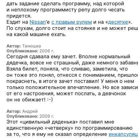
дать задание сделать программу, над которой
и неплохому программисту репу долго чесать
придется.
Ездит на
Nissan
’е
с правым рулем
и на «
десятке
».
По слухам, долго стоит на стоянке и не может реш
на какой машине ехать.
Автор:
Танюшка
Опубликовано:
2006 г.
Сегодня сдавала ему зачет. Вполне нормальный
дядечка, вовсе не страшный, даже немного забавн
Взяла билет, поняла, что сливаю, заметила, что
он тоже это понял, отнесся с пониманием, пришло
покраснеть, в итоге зачет поставил! У меня о нем
только положительное впечатление. Но все зависи
от его настроения, может послать, а девчонок
он не обижает! :-)
Автор:
Андрей
Опубликовано:
2009 г.
Этот «цивильный дяденька» поставил мне
единственную «четверку» по программированию
за то, что я ему не сказал определение
инкапсуляц