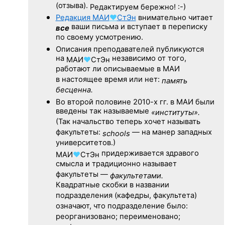
(отзыва).
Редактируем бережно! :-)
Редакция
МАИ
♥
СтЭн
внимательно читает
ваши письма и вступает в переписку
все
по своему усмотрению.
Описания преподавателей публикуются
на
независимо от того,
МАИ
♥
СтЭн
работают ли описываемые в МАИ
в настоящее время или нет:
память
бесценна.
Во второй половине
2010-х гг.
в МАИ были
введены так называемые
«институты».
(Так начальство теперь хочет называть
факультеты:
— на манер западных
schools
университетов.)
придерживается здравого
МАИ
♥
СтЭн
смысла и традиционно называет
факультеты —
факультетами.
Квадратные скобки в названии
подразделения (кафедры, факультета)
означают, что подразделение было:
реорганизовано; переименовано;