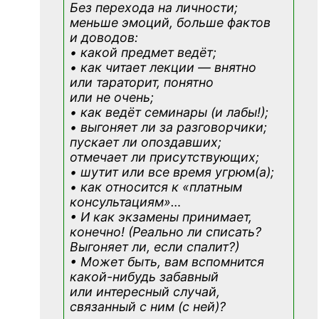
Без перехода на личности;
меньше эмоций, больше фактов
и доводов:
• какой предмет ведёт;
• как читает лекции — внятно
или тараторит, понятно
или не очень;
• как ведёт семинары (и лабы!);
• выгоняет ли за разговорчики;
пускает ли опоздавших;
отмечает ли присутствующих;
• шутит или все время угрюм(а);
• как относится к «платным
консультациям»
…
• И как экзамены принимает,
конечно! (Реально ли списать?
Выгоняет ли, если спалит?)
• Может быть, вам вспомнится
какой-нибудь
забавный
или интересный случай,
связанный с ним (с ней)?