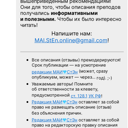
вышеприведенным рекомендациям!
Они для того, чтобы описания преподов
получались
информативными
и полезными.
Чтобы их было интересно
читать!
Напишите нам:
MAI.StEn.online@gmail.com
!
Все описания (отзывы) премодерируются!
Срок публикации — на усмотрение
(может, сразу
редакции
МАИ
♥
СтЭн
опубликуем, может — через…
год). ;-)
Уважаемые авторы! Помните
об ответственности за клевету,
предусмотренной
ст. 128.1
УК РФ
!
Редакция
МАИ
♥
СтЭн
оставляет за собой
право не размещать описание (отзыв)
без объяснения причин.
Редакция
МАИ
♥
СтЭн
оставляет за собой
право на редакторскую правку описания