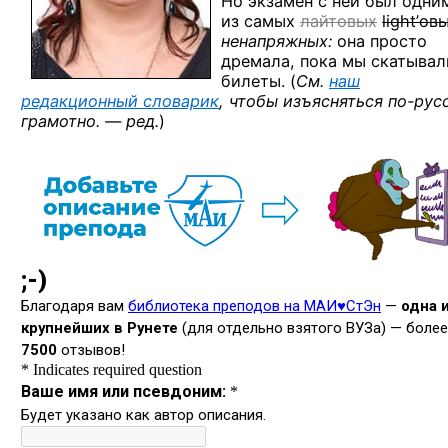
Но экзамен с ней был одни
из самых
лайтовых
light’ов
ненапряжных:
она просто
дремала, пока мы скатывал
билеты. (
См.
наш
редакционный словарик
, чтобы изъясняться
по-рус
грамотно. — ред.
)