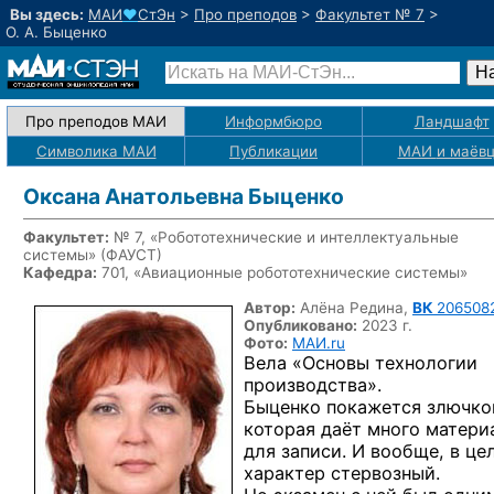
Вы здесь:
МАИ
♥
СтЭн
>
Про преподов
>
Факультет № 7
>
О. А. Быценко
Про преподов МАИ
Информбюро
Ландшафт
Символика МАИ
Публикации
МАИ
и маёв
Оксана Анатольевна Быценко
Факультет:
№ 7, «Робототехнические и интеллектуальные
системы» (ФАУСТ)
Кафедра:
701, «Авиационные робототехнические системы»
Автор:
Алёна Редина,
ВК
206508
Опубликовано:
2023 г.
Фото:
МАИ.ru
Вела «Основы технологии
производства».
Быценко покажется злючко
которая даёт много матери
для записи. И вообще, в це
характер стервозный.