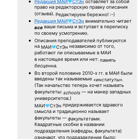
Редакция
МАИ
♥
СтЭн
оставляет за собой
право на редакторскую правку описания
(отзыва).
Редактируем бережно! :-)
Редакция
МАИ
♥
СтЭн
внимательно читает
ваши письма и вступает в переписку
все
по своему усмотрению.
Описания преподавателей публикуются
на
независимо от того,
МАИ
♥
СтЭн
работают ли описываемые в МАИ
в настоящее время или нет:
память
бесценна.
Во второй половине
2010-х гг.
в МАИ были
введены так называемые
«институты».
(Так начальство теперь хочет называть
факультеты:
— на манер западных
schools
университетов.)
придерживается здравого
МАИ
♥
СтЭн
смысла и традиционно называет
факультеты —
факультетами.
Квадратные скобки в названии
подразделения (кафедры, факультета)
означают, что подразделение было: