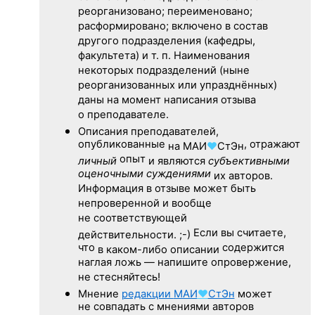
реорганизовано; переименовано;
расформировано; включено в состав
другого подразделения (кафедры,
факультета) и т. п. Наименования
некоторых подразделений (ныне
реорганизованных или упразднённых)
даны на момент написания отзыва
о преподавателе.
Описания преподавателей,
опубликованные
, отражают
на
МАИ
♥
СтЭн
опыт
личный
и являются
субъективными
оценочными суждениями
их авторов.
Информация в отзыве может быть
непроверенной и вообще
не соответствующей
Если вы считаете,
действительности. ;-)
что
содержится
в каком-либо описании
наглая ложь — напишите опровержение,
не стесняйтесь!
Мнение
редакции
МАИ
♥
СтЭн
может
не совпадать с мнениями авторов