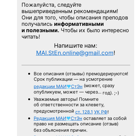
Пожалуйста, следуйте
вышеприведенным рекомендациям!
Они для того, чтобы описания преподов
получались
информативными
и полезными.
Чтобы их было интересно
читать!
Напишите нам:
MAI.StEn.online@gmail.com
!
Все описания (отзывы) премодерируются!
Срок публикации — на усмотрение
(может, сразу
редакции
МАИ
♥
СтЭн
опубликуем, может — через…
год). ;-)
Уважаемые авторы! Помните
об ответственности за клевету,
предусмотренной
ст. 128.1
УК РФ
!
Редакция
МАИ
♥
СтЭн
оставляет за собой
право не размещать описание (отзыв)
без объяснения причин.