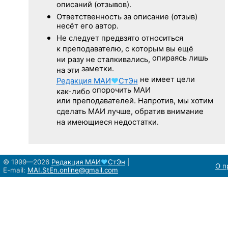
описаний (отзывов).
Ответственность
за описание
(отзыв)
несёт его автор.
Не следует
предвзято относиться
к преподавателю,
с которым
вы ещё
опираясь лишь
ни разу
не сталкивались,
заметки.
на эти
не имеет цели
Редакция
МАИ
♥
СтЭн
опорочить МАИ
как-либо
или преподавателей. Напротив, мы хотим
сделать МАИ лучше, обратив внимание
на имеющиеся недостатки.
© 1999—2026
Редакция
МАИ
♥
СтЭн
|
О п
E-mail:
MAI.StEn.online@gmail.com