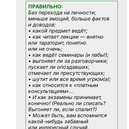
ПРАВИЛЬНО:
Без перехода на личности;
меньше эмоций, больше фактов
и доводов:
• какой предмет ведёт;
• как читает лекции — внятно
или тараторит, понятно
или не очень;
• как ведёт семинары (и лабы!);
• выгоняет ли за разговорчики;
пускает ли опоздавших;
отмечает ли присутствующих;
• шутит или все время угрюм(а);
• как относится к «платным
консультациям»
…
• И как экзамены принимает,
конечно! (Реально ли списать?
Выгоняет ли, если спалит?)
• Может быть, вам вспомнится
какой-нибудь
забавный
или интересный случай,