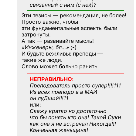
связанный с ним (с ней)?
Эти тезисы — рекомендация, не более!
Просто важно, чтобы
эти фундаментальные аспекты были
затронуты.
А так — развивайте мысль!
«Инженеры, бл…»
;-)
И будьте вежливы: преподы —
такие же люди.
Слово может больно ранить.
НЕПРАВИЛЬНО:
Преподователь просто супер!!!!111
Из всех преподо в в МАИ
он луДший!!!11
или:
Скажу кратко но достаточно
что бы понять кто она! Такой Суки
как она я не встречал Никогда!!!
Конченная
женьщина!