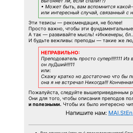
Выгоняет ли, если спалит?)
• Может быть, вам вспомнится
какой-
или интересный случай, связанный с н
Эти тезисы — рекомендация, не более!
Просто важно, чтобы эти фундаментальные
А так — развивайте мысль!
«Инженеры, бл
И будьте вежливы: преподы — такие же лю
НЕПРАВИЛЬНО:
Преподователь просто супер!!!!111 Из
он луДший!!!11
или:
Скажу кратко но достаточно что бы по
она я не встречал Никогда!!! Конченна
Пожалуйста, следуйте вышеприведенным 
Они для того, чтобы описания преподов п
и полезными.
Чтобы их было интересно чит
Напишите нам:
MAI.StEn