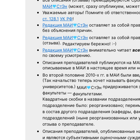
Все описания (отзывы) премодерируются! Ср
МАИ
♥
СтЭн
(может, сразу опубликуем, може
Уважаемые авторы! Помните об ответственнос
ст. 128.1
УК РФ
!
Редакция
МАИ
♥
СтЭн
оставляет за собой пра
без объяснения причин.
Редакция
МАИ
♥
СтЭн
оставляет за собой пра
(отзыва).
Редактируем бережно! :-)
Редакция
МАИ
♥
СтЭн
внимательно читает
все
по своему усмотрению.
Описания преподавателей публикуются на
МА
описываемые в МАИ в настоящее время или н
Во второй половине
2010-х гг.
в МАИ были вве
(Так начальство теперь хочет называть факул
университетов.)
придерживается з
МАИ
♥
СтЭн
факультеты —
факультетами.
Квадратные скобки в названии подразделения 
подразделение было: реорганизовано; переи
в состав другого подразделения (кафедры, фак
подразделений (ныне реорганизованных или 
отзыва о преподавателе.
Описания преподавателей, опубликованные
н
и являются
субъективными оценочными сужд