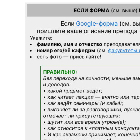
ЕСЛИ ФОРМА
(см. выше)
Если
Google-форма
(см. в
пришлите ваше описание препода
Укажите:
фамилию, имя и отчество
преподавател
номер его/её кафедры
(см.
факультеты
есть фото — присылайте!
ПРАВИЛЬНО:
Без перехода на личности; меньше эм
и доводов:
• какой предмет ведёт;
• как читает лекции — внятно или тар
• как ведёт семинары (и лабы!);
• выгоняет ли за разговорчики; пуска
отмечает ли присутствующих;
• шутит или все время угрюм(а);
• как относится к «платным консульт
• И как экзамены принимает, конечно!