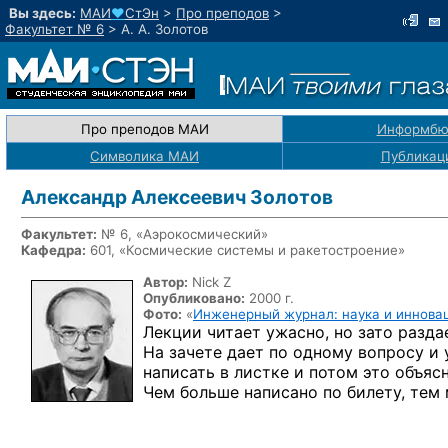
Вы здесь:
МАИ
♥
СтЭн
>
Про преподов
>
Факультет № 6
>
А. А. Золотов
Про преподов МАИ
Информбю
Символика МАИ
Публикац
Александр Алексеевич Золотов
Факультет:
№ 6, «Аэрокосмический»
Кафедра:
601, «Космические системы и ракетостроение»
Автор:
Nick Z
Опубликовано:
2000 г.
Фото:
«
Инженерный журнал: наука и иннова
Лекции читает ужасно,
но зато
раздае
На зачете
дает
по одному
вопросу
и 
написать
в листке
и потом
это объясн
Чем больше написано
по билету,
тем 