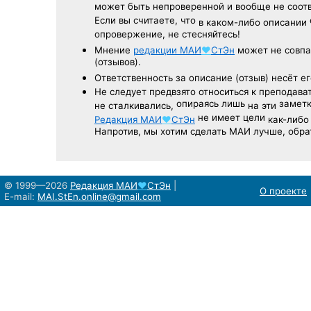
может быть непроверенной и вообще не соо
Если вы считаете, что
в каком-либо описании
опровержение, не стесняйтесь!
Мнение
редакции
МАИ
♥
СтЭн
может не совпа
(отзывов).
Ответственность
за описание
(отзыв) несёт ег
Не следует
предвзято относиться
к преподава
опираясь лишь
заметк
не сталкивались,
на эти
не имеет цели
Редакция
МАИ
♥
СтЭн
как-либо
Напротив, мы хотим сделать МАИ лучше, обр
© 1999—2026
Редакция
МАИ
♥
СтЭн
|
О проекте
E-mail:
MAI.StEn.online@gmail.com