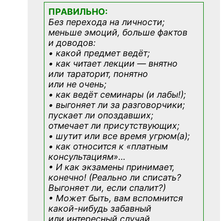
ПРАВИЛЬНО:
Без перехода на личности;
меньше эмоций, больше фактов
и доводов:
• какой предмет ведёт;
• как читает лекции — внятно
или тараторит, понятно
или не очень;
• как ведёт семинары (и лабы!);
• выгоняет ли за разговорчики;
пускает ли опоздавших;
отмечает ли присутствующих;
• шутит или все время угрюм(а);
• как относится к «платным
консультациям»
…
• И как экзамены принимает,
конечно! (Реально ли списать?
Выгоняет ли, если спалит?)
• Может быть, вам вспомнится
какой-нибудь
забавный
или интересный случай,