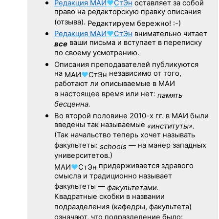
Редакция
МАИ
♥
СтЭн
оставляет за собой
право на редакторскую правку описания
(отзыва).
Редактируем бережно! :-)
Редакция
МАИ
♥
СтЭн
внимательно читает
ваши письма и вступает в переписку
все
по своему усмотрению.
Описания преподавателей публикуются
на
независимо от того,
МАИ
♥
СтЭн
работают ли описываемые в МАИ
в настоящее время или нет:
память
бесценна.
Во второй половине
2010-х гг.
в МАИ были
введены так называемые
«институты».
(Так начальство теперь хочет называть
факультеты:
— на манер западных
schools
университетов.)
придерживается здравого
МАИ
♥
СтЭн
смысла и традиционно называет
факультеты —
факультетами.
Квадратные скобки в названии
подразделения (кафедры, факультета)
означают, что подразделение было: