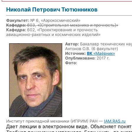
Николай Петрович Тютюнников
Факультет:
№ 6, «Аэрокосмический»
Кафедра:
603, «
[Строительная механика и прочность]
»
Кафедра:
602, «Проектирование и прочность
авиационно-ракетных
и космических изделий»
Автор:
Бакалавр технических нау
Антонов О.В. (6 факультет)
Источник:
ВК
«Маёвник»
Опубликовано:
2017 г.
Фото:
Институт прикладной механики (ИПРИМ) РАН —
IAM.RAS.ru
Дает лекции в электронном виде. Объясняет понят