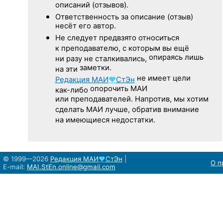
описаний (отзывов).
Ответственность
за описание
(отзыв)
несёт его автор.
Не следует
предвзято относиться
к преподавателю,
с которым
вы ещё
опираясь лишь
ни разу
не сталкивались,
заметки.
на эти
не имеет цели
Редакция
МАИ
♥
СтЭн
опорочить МАИ
как-либо
или преподавателей. Напротив, мы хотим
сделать МАИ лучше, обратив внимание
на имеющиеся недостатки.
© 1999—2026
Редакция
МАИ
♥
СтЭн
|
О п
E-mail:
MAI.StEn.online@gmail.com