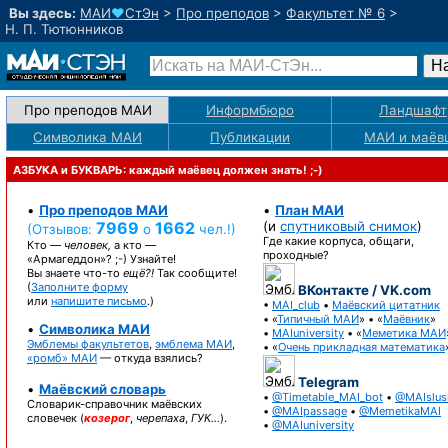
Вы здесь:
МАИ
♥
СтЭн
>
Про преподов
>
Факультет № 6
>
Н. П. Тютюнников
Про преподов МАИ
Информбюро
Ландшафт
Символика МАИ
Публикации
МАИ
и маёв
АЗБУКА и БУКВАРЬ: каждый маёвец должен знать! ;-)
•
Про преподов МАИ
•
План МАИ
7969
1662
(и
спутниковый снимок
)
(Отзывов:
о
чел.!)
Где какие корпуса, общаги,
Кто —
человек,
а кто —
проходные?
«Армагеддон»? ;-)
Узнайте!
Вы знаете
что-то
ещё?!
Так сообщите!
(
Заполните форму
ВКонтакте / VK.com
или
напишите письмо
.)
•
MAI_club
•
Маёвский цитатник
• «
Типичный МАИ
» • «
Маёвник
»
•
Символика МАИ
•
MAIuniversity
• «
Меметика МАИ
Эмблемы факультетов
,
эмблема МАИ
,
• «
Очень прикладная математика
«ромб» МАИ
— откуда взялись?
Telegram
•
Маёвский словарь
•
@Timetable_MAI_bot
•
@MAIslus
Словарик-справочник
маёвских
•
@MAIpassage
•
@MemetikaMAI
словечек (
козерог
,
черепаха
,
ГУК…
).
•
@MAIuniversity