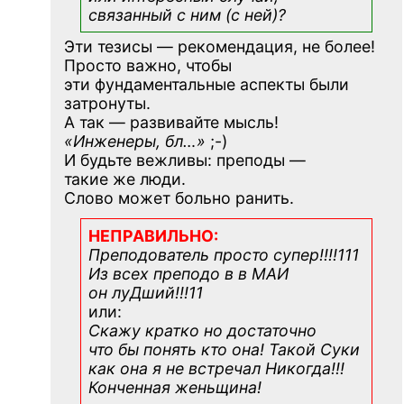
связанный с ним (с ней)?
Эти тезисы — рекомендация, не более!
Просто важно, чтобы
эти фундаментальные аспекты были
затронуты.
А так — развивайте мысль!
«Инженеры, бл…»
;-)
И будьте вежливы: преподы —
такие же люди.
Слово может больно ранить.
НЕПРАВИЛЬНО:
Преподователь просто супер!!!!111
Из всех преподо в в МАИ
он луДший!!!11
или:
Скажу кратко но достаточно
что бы понять кто она! Такой Суки
как она я не встречал Никогда!!!
Конченная
женьщина!