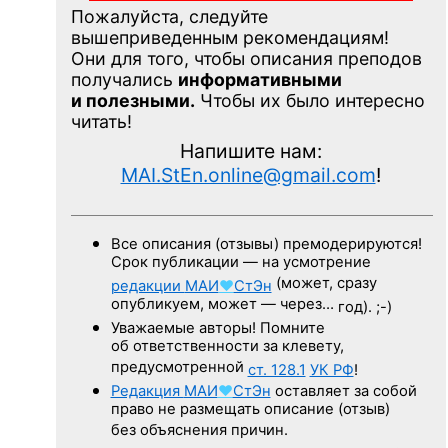
Пожалуйста, следуйте
вышеприведенным рекомендациям!
Они для того, чтобы описания преподов
получались
информативными
и полезными.
Чтобы их было интересно
читать!
Напишите нам:
MAI.StEn.online@gmail.com
!
Все описания (отзывы) премодерируются!
Срок публикации — на усмотрение
(может, сразу
редакции
МАИ
♥
СтЭн
опубликуем, может — через…
год). ;-)
Уважаемые авторы! Помните
об ответственности за клевету,
предусмотренной
ст. 128.1
УК РФ
!
Редакция
МАИ
♥
СтЭн
оставляет за собой
право не размещать описание (отзыв)
без объяснения причин.