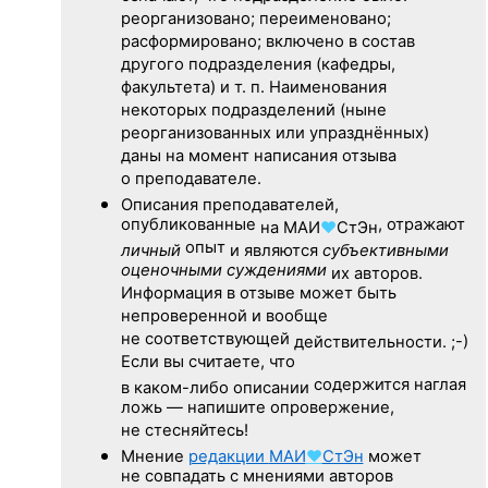
реорганизовано; переименовано;
расформировано; включено в состав
другого подразделения (кафедры,
факультета) и т. п. Наименования
некоторых подразделений (ныне
реорганизованных или упразднённых)
даны на момент написания отзыва
о преподавателе.
Описания преподавателей,
опубликованные
, отражают
на
МАИ
♥
СтЭн
опыт
личный
и являются
субъективными
оценочными суждениями
их авторов.
Информация в отзыве может быть
непроверенной и вообще
не соответствующей
действительности. ;-)
Если вы считаете, что
содержится наглая
в каком-либо описании
ложь — напишите опровержение,
не стесняйтесь!
Мнение
редакции
МАИ
♥
СтЭн
может
не совпадать с мнениями авторов