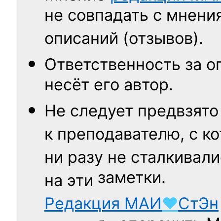
не совпадать с мнени
описаний (отзывов).
Ответственность
за о
несёт его автор.
Не следует
предвзято
к преподавателю,
с к
ни разу
не сталкивали
заметки.
на эти
Редакция
МАИ
♥
СтЭн