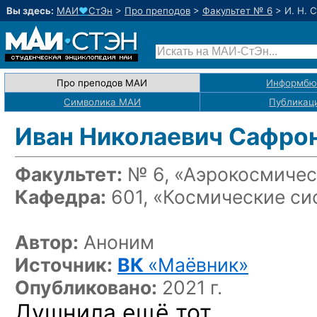
Вы здесь:
МАИ
♥
СтЭн
>
Про преподов
>
Факультет № 6
>
И. Н. 
Про преподов МАИ
Информбю
Символика МАИ
Публикац
Иван Николаевич Сафро
Факультет:
№ 6, «Аэрокосмичес
Кафедра:
601, «Космические си
Автор:
Аноним
Источник:
ВК
«Маёвник»
Опубликовано:
2021 г.
Душнила ещё тот.