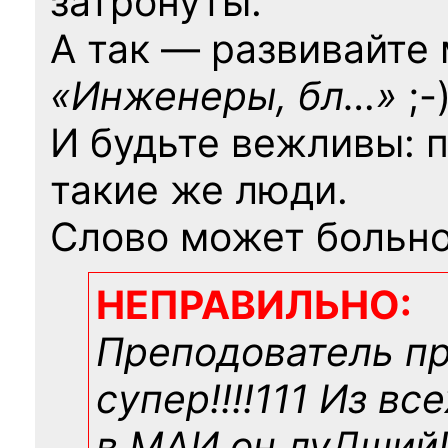
затронуты.
А так — развивайте
«Инженеры, бл…»
;-
И будьте вежливы: 
такие же люди.
Слово может больно
НЕПРАВИЛЬНО:
Преподователь п
супер!!!!111 Из вс
в МАИ он луДший!!