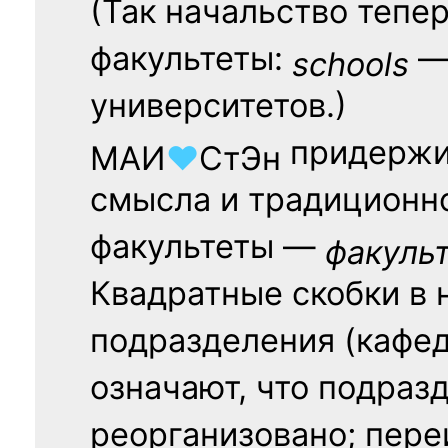
(Так начальство тепе
факультеты:
— 
schools
университетов.)
придержи
МАИ
♥
СтЭн
смысла и традиционн
факультеты —
факуль
Квадратные скобки в 
подразделения (кафед
означают, что подраз
реорганизовано; пере