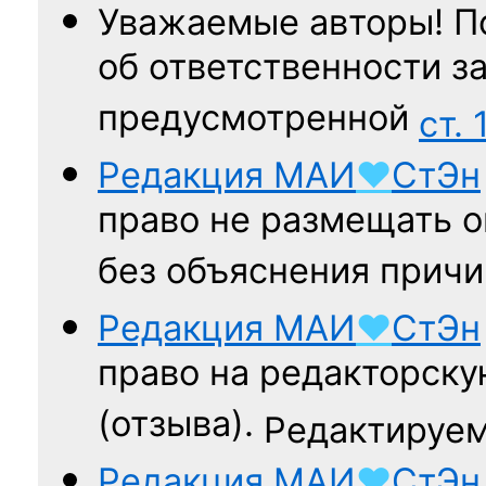
Уважаемые авторы! П
об ответственности за
предусмотренной
ст. 
Редакция
МАИ
♥
СтЭн
право не размещать о
без объяснения причи
Редакция
МАИ
♥
СтЭн
право на редакторску
(отзыва).
Редактируем
Редакция
МАИ
♥
СтЭн