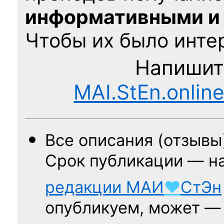
информативными и
Чтобы их было интер
Напишит
MAI.StEn.onlin
Все описания (отзывы
Срок публикации — н
редакции
МАИ
♥
СтЭн
опубликуем, может 