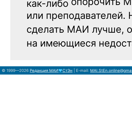
опорочить 
как-либо
или преподавателей. 
сделать МАИ лучше, 
на имеющиеся недост
© 1999—2026
Редакция
МАИ
♥
СтЭн
|
E-mail:
MAI.StEn.online@gma