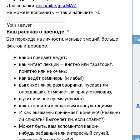
То
А
«М