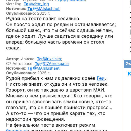
victr.ling,
Tg
@victr_ling
Источник:
Tg
@MAIslushaet
Опубликовано:
2025 г.
Рудой на тесте палит несильно.
Он просто ходит по рядам и останавливается;
большой шанс, что ты сейчас сидишь не там,
где он ходит. Лучше садиться в середину или
вперед: большую часть времени он стоял
сзади.
Автор:
Ириска,
Tg
@Irixsinka
;
C7 Aerospace,
Tg
@C7Aerospace
Эм
Источник:
Tg
@MAIslushaet
Опубликовано:
2025 г.
К
Рудой прибыл к нам из далеких краёв
Геи
.
Никто не знает, откуда он и что за человек.
Говорят, он не так давно в царствии МАИ.
Мнения о нем разные ходят. Кто говорит, что
он пришёл завоевывать земли новые,
кто-то
глаголет, что он пришёл принести прогресс…
А кто-то —
что он пришёл карать тех, кто
недостоин просвещения.
На финальном тесте включает режим
берсерка
: внимательность и концентрация