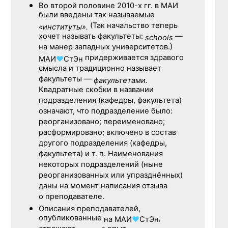
Во второй половине
2010-х гг.
в МАИ
были введены так называемые
(Так начальство теперь
«институты».
хочет называть факультеты:
—
schools
на манер западных университетов.)
придерживается здравого
МАИ
♥
СтЭн
смысла и традиционно называет
факультеты —
факультетами.
Квадратные скобки в названии
подразделения (кафедры, факультета)
означают, что подразделение было:
реорганизовано; переименовано;
расформировано; включено в состав
другого подразделения (кафедры,
факультета) и т. п. Наименования
некоторых подразделений (ныне
реорганизованных или упразднённых)
даны на момент написания отзыва
о преподавателе.
Описания преподавателей,
опубликованные
,
на
МАИ
♥
СтЭн