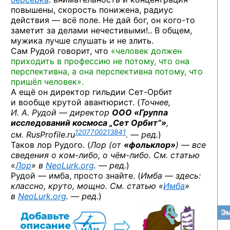
повышены, скорость понижена, радиус
действия — всё поле. Не дай бог,
он кого-то
заметит за делами нечестивыми!.. В общем,
мужика лучше слушать и не злить.
Сам Рудой говорит, что
«человек должен
приходить в профессию не потому, что она
перспективна, а она перспективна потому, что
пришёл человек».
А ещё он директор гильдии
Сет-Орбит
и вообще крутой авантюрист. (
Точнее,
И. А. Рудой — директор
ООО «Группа
исследований космоса „Сет Орбит“»
,
1207700213841
см. RusProfile.ru
. — ред.
)
Таков лор Рудого. (
Лор (от
«фольклор»
) — все
сведения
о ком-либо,
о чём-либо.
См. статью
«
Лор
» в
NeoLurk.org
. — ред.
)
Рудой — имба, просто знайте. (
Имба — здесь:
классно, круто, мощно. См. статью «
Имба
»
в
NeoLurk.org
. — ред.
)
Эм