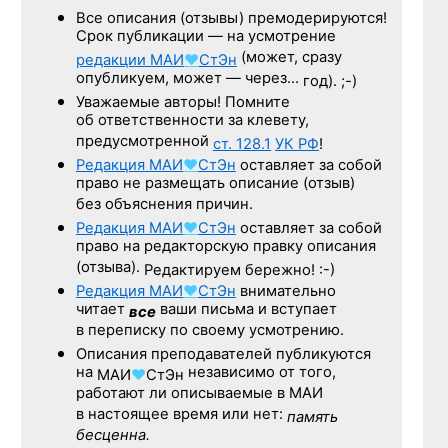
Все описания (отзывы) премодерируются!
Срок публикации — на усмотрение
(может, сразу
редакции
МАИ
♥
СтЭн
опубликуем, может — через…
год). ;-)
Уважаемые авторы! Помните
об ответственности за клевету,
предусмотренной
ст. 128.1
УК РФ
!
Редакция
МАИ
♥
СтЭн
оставляет за собой
право не размещать описание (отзыв)
без объяснения причин.
Редакция
МАИ
♥
СтЭн
оставляет за собой
право на редакторскую правку описания
(отзыва).
Редактируем бережно! :-)
Редакция
МАИ
♥
СтЭн
внимательно
читает
ваши письма и вступает
все
в переписку по своему усмотрению.
Описания преподавателей публикуются
на
независимо от того,
МАИ
♥
СтЭн
работают ли описываемые в МАИ
в настоящее время или нет:
память
бесценна.