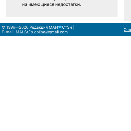
на имеющиеся недостатки.
© 1999—2026
Редакция
МАИ
♥
СтЭн
|
О п
E-mail:
MAI.StEn.online@gmail.com