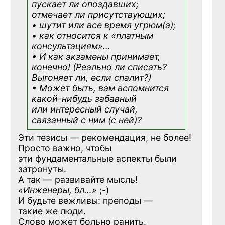
пускает ли опоздавших;
отмечает ли присутствующих;
• шутит или все время угрюм(а);
• как относится к «платным
консультациям»
…
• И как экзамены принимает,
конечно! (Реально ли списать?
Выгоняет ли, если спалит?)
• Может быть, вам вспомнится
какой-нибудь
забавный
или интересный случай,
связанный с ним (с ней)?
Эти тезисы — рекомендация, не более!
Просто важно, чтобы
эти фундаментальные аспекты были
затронуты.
А так — развивайте мысль!
«Инженеры, бл…»
;-)
И будьте вежливы: преподы —
такие же люди.
Слово может больно ранить.