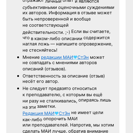
отражают
опыт
личный
и являются
субъективными оценочными суждениями
их авторов. Информация в отзыве может
быть непроверенной и вообще
не соответствующей
Если вы считаете,
действительности. ;-)
что
содержится
в каком-либо описании
наглая ложь — напишите опровержение,
не стесняйтесь!
Мнение
редакции
МАИ
♥
СтЭн
может
не совпадать с мнениями авторов
описаний (отзывов).
Ответственность
за описание
(отзыв)
несёт его автор.
Не следует
предвзято относиться
к преподавателю,
с которым
вы ещё
опираясь лишь
ни разу
не сталкивались,
заметки.
на эти
не имеет цели
Редакция
МАИ
♥
СтЭн
опорочить МАИ
как-либо
или преподавателей. Напротив, мы хотим
сделать МАИ лучше, обратив внимание