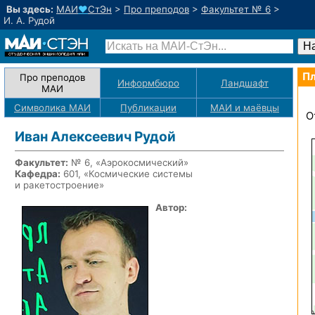
Вы здесь:
МАИ
♥
СтЭн
>
Про преподов
>
Факультет № 6
>
И. А. Рудой
Пл
Про преподов
Информбюро
Ландшафт
МАИ
Символика МАИ
Публикации
МАИ
и маёвцы
О
Иван Алексеевич Рудой
Факультет:
№ 6, «Аэрокосмический»
Кафедра:
601, «Космические системы
и ракетостроение»
Автор: