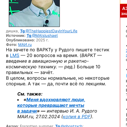
А
зна
дишка,
Tg
@TheHappiestDayInYourLife
Источник:
Tg
@MAIslushaet
Опубликовано:
2025 г.
Фото:
МАИ.ru
На зачете по ВАРКТу у Рудого пишете тестик
в
LMS
— 20 вопросов на время. (
ВАРКТ —
введение в авиационную и ракетно-
космическую технику. — ред.
) Больше 10
правильных — зачёт.
В целом, вопросы нормальные, но некоторые
спорные. А так — да, почти всё по лекциям.
См. также:
«
Меня вдохновляют люди,
которые превращают мечты
в задачи
» —
интервью И. А. Рудого
МАИ.ru, 27.02.2024 (
копия в PDF
).
Автор:
Forgotten summer,
Tg
@ghostzxch
;