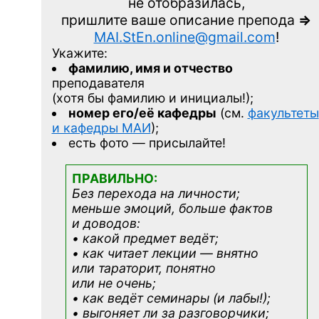
не отобразилась,
пришлите ваше описание препода
=>
MAI.StEn.online@gmail.com
!
Укажите:
фамилию, имя и отчество
преподавателя
(хотя бы фамилию и инициалы!);
номер его/её кафедры
(см.
факультеты
и кафедры МАИ
);
есть фото — присылайте!
ПРАВИЛЬНО:
Без перехода на личности;
меньше эмоций, больше фактов
и доводов:
• какой предмет ведёт;
• как читает лекции — внятно
или тараторит, понятно
или не очень;
• как ведёт семинары (и лабы!);
• выгоняет ли за разговорчики;