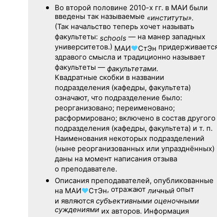
Во второй половине
2010-х гг.
в МАИ были
введены так называемые
«институты».
(Так начальство теперь хочет называть
факультеты:
— на манер западных
schools
университетов.)
придерживаетс
МАИ
♥
СтЭн
здравого смысла и традиционно называет
факультеты —
факультетами.
Квадратные скобки в названии
подразделения (кафедры, факультета)
означают, что подразделение было:
реорганизовано; переименовано;
расформировано; включено в состав другого
подразделения (кафедры, факультета) и т. п.
Наименования некоторых подразделений
(ныне реорганизованных или упразднённых)
даны на момент написания отзыва
о преподавателе.
Описания преподавателей, опубликованные
, отражают
опыт
на
МАИ
♥
СтЭн
личный
и являются
субъективными оценочными
суждениями
их авторов. Информация