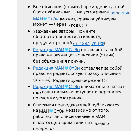
Все описания (отзывы) премодерируются!
Срок публикации — на усмотрение
редакции
МАИ
♥
СтЭн
(может, сразу опубликуем,
может — через…
год). ;-)
Уважаемые авторы! Помните
об ответственности за клевету,
предусмотренной
ст. 128.1
УК РФ
!
Редакция
МАИ
♥
СтЭн
оставляет за собой
право не размещать описание (отзыв)
без объяснения причин.
Редакция
МАИ
♥
СтЭн
оставляет за собой
право на редакторскую правку описания
(отзыва).
Редактируем бережно! :-)
Редакция
МАИ
♥
СтЭн
внимательно читает
ваши письма и вступает в переписку
все
по своему усмотрению.
Описания преподавателей публикуются
на
независимо от того,
МАИ
♥
СтЭн
работают ли описываемые в МАИ
в настоящее время или нет:
память
бесценна.