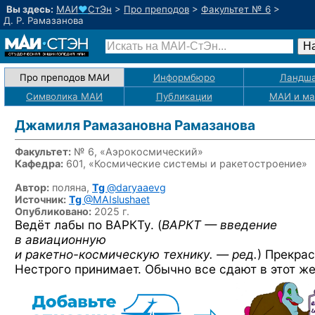
Вы здесь:
МАИ
♥
СтЭн
>
Про преподов
>
Факультет № 6
>
Д. Р. Рамазанова
Про преподов МАИ
Информбюро
Ландш
Символика МАИ
Публикации
МАИ
и м
Джамиля Рамазановна Рамазанова
Факультет:
№ 6, «Аэрокосмический»
Кафедра:
601, «Космические системы и ракетостроение»
Автор:
поляна,
Tg
@daryaaevg
Источник:
Tg
@MAIslushaet
Опубликовано:
2025 г.
Ведёт лабы по ВАРКТу. (
ВАРКТ — введение
в авиационную
и ракетно-космическую технику. — ред.
) Прекрас
Нестрого принимает. Обычно все сдают в этот же