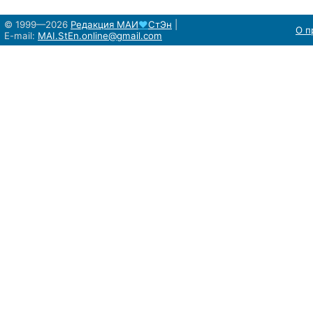
© 1999—2026
Редакция
МАИ
♥
СтЭн
|
О п
E-mail:
MAI.StEn.online@gmail.com