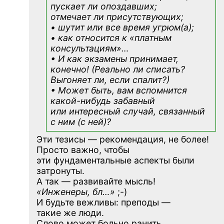
пускает ли опоздавших;
отмечает ли присутствующих;
• шутит или все время угрюм(а);
• как относится к «платным
консультациям»
…
• И как экзамены принимает,
конечно! (Реально ли списать?
Выгоняет ли, если спалит?)
• Может быть, вам вспомнится
какой-нибудь
забавный
или интересный случай, связанный
с ним (с ней)?
Эти тезисы — рекомендация, не более!
Просто важно, чтобы
эти фундаментальные аспекты были
затронуты.
А так — развивайте мысль!
«Инженеры, бл…»
;-)
И будьте вежливы: преподы —
такие же люди.
Слово может больно ранить.