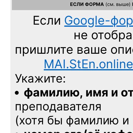
ЕСЛИ ФОРМА
(см. выше)
Если
Google-фо
не отобра
пришлите ваше оп
MAI.StEn.onlin
Укажите:
фамилию, имя и о
преподавателя
(хотя бы фамилию и 