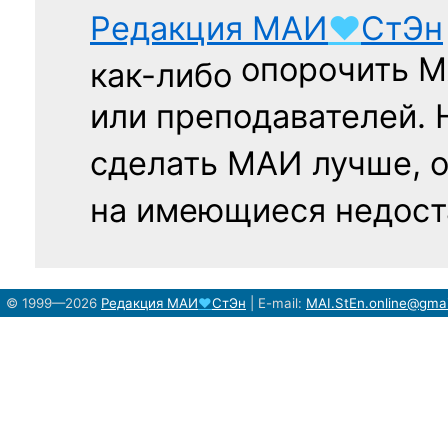
Редакция
МАИ
♥
СтЭн
опорочить 
как-либо
или преподавателей. 
сделать МАИ лучше, 
на имеющиеся недост
© 1999—2026
Редакция
МАИ
♥
СтЭн
|
E-mail:
MAI.StEn.online@gma