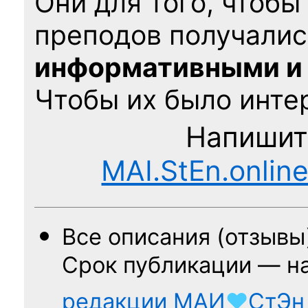
Они для того, чтобы
преподов получалис
информативными и
Чтобы их было интер
Напишит
MAI.StEn.onlin
Все описания (отзывы
Срок публикации — н
редакции
МАИ
♥
СтЭн