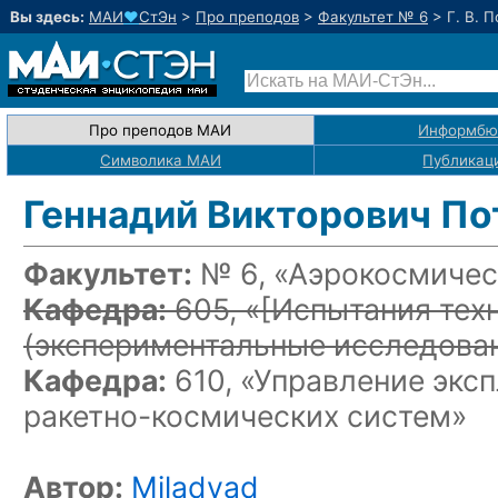
Вы здесь:
МАИ
♥
СтЭн
>
Про преподов
>
Факультет № 6
>
Г. В. 
Про преподов МАИ
Информбю
Символика МАИ
Публикац
Геннадий Викторович По
Факультет:
№ 6, «Аэрокосмичес
Кафедра:
605, «
[Испытания тех
(экспериментальные исследован
Кафедра:
610, «Управление экс
ракетно-космических
систем»
Автор:
Miladyad