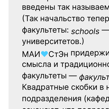
введены так называе
(Так начальство тепе
факультеты:
— 
schools
университетов.)
придержи
МАИ
♥
СтЭн
смысла и традиционн
факультеты —
факуль
Квадратные скобки в 
подразделения (кафед