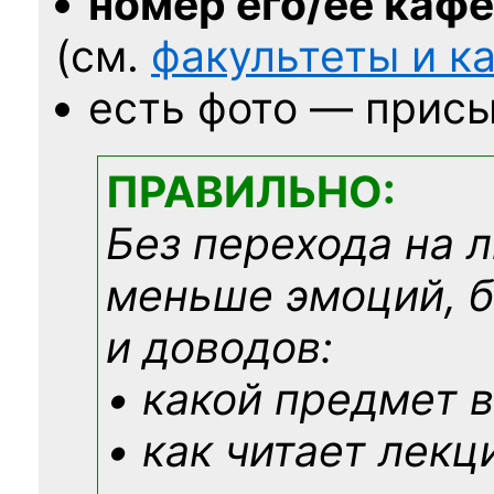
номер его/её каф
(см.
факультеты и 
есть фото — присы
ПРАВИЛЬНО:
Без перехода на 
меньше эмоций, 
и доводов:
• какой предмет в
• как читает лекц