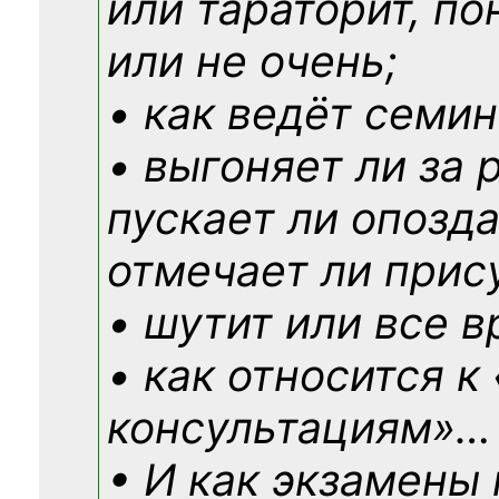
или тараторит, по
или не очень;
• как ведёт семин
• выгоняет ли за 
пускает ли опозд
отмечает ли прис
• шутит или все в
• как относится к
консультациям»
…
• И как экзамены