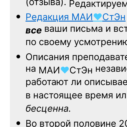
(отзыва).
Редактируем
Редакция
МАИ
♥
СтЭн
ваши письма и вст
все
по своему усмотрени
Описания преподават
на
независ
МАИ
♥
СтЭн
работают ли описыва
в настоящее время ил
бесценна.
Во второй половине
2