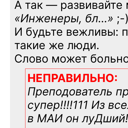
А так — развивайте
«Инженеры, бл…»
;-
И будьте вежливы: 
такие же люди.
Слово может больно
НЕПРАВИЛЬНО:
Преподователь п
супер!!!!111 Из вс
в МАИ он луДший!!