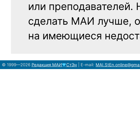
или преподавателей. 
сделать МАИ лучше, 
на имеющиеся недост
© 1999—2026
Редакция
МАИ
♥
СтЭн
|
E-mail:
MAI.StEn.online@gma