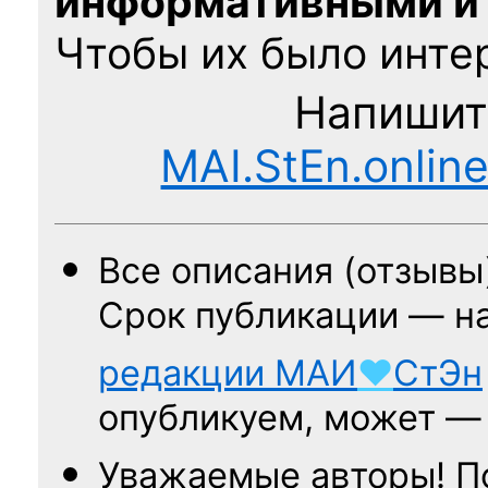
информативными и
Чтобы их было интер
Напишит
MAI.StEn.onlin
Все описания (отзывы
Срок публикации — н
редакции
МАИ
♥
СтЭн
опубликуем, может 
Уважаемые авторы! П