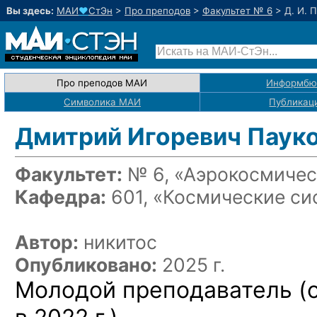
Вы здесь:
МАИ
♥
СтЭн
>
Про преподов
>
Факультет № 6
>
Д. И. 
Про преподов МАИ
Информбю
Символика МАИ
Публикац
Дмитрий Игоревич Паук
Факультет:
№ 6, «Аэрокосмичес
Кафедра:
601, «Космические си
Автор:
никитос
Опубликовано:
2025 г.
Молодой преподаватель (о