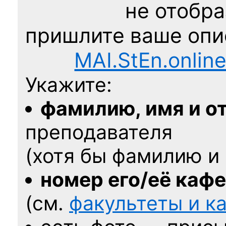
не отобра
пришлите ваше оп
MAI.StEn.onlin
Укажите:
фамилию, имя и о
преподавателя
(хотя бы фамилию и 
номер его/её каф
(см.
факультеты и 