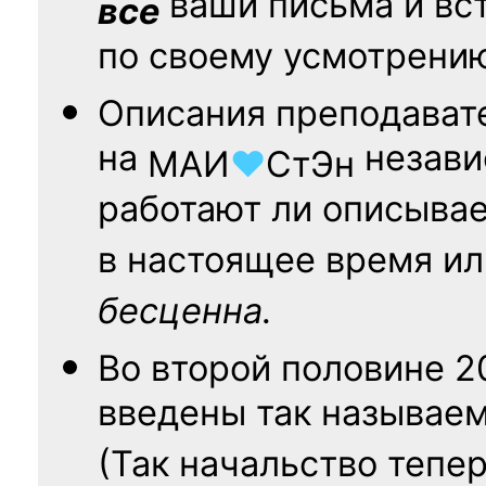
ваши письма и вст
все
по своему усмотрени
Описания преподават
на
независ
МАИ
♥
СтЭн
работают ли описыва
в настоящее время ил
бесценна.
Во второй половине
2
введены так называе
(Так начальство тепе