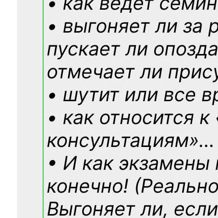
• как ведёт семин
• выгоняет ли за 
пускает ли опозд
отмечает ли прис
• шутит или все в
• как относится к
консультациям»
…
• И как экзамены
конечно! (Реально
Выгоняет ли, если