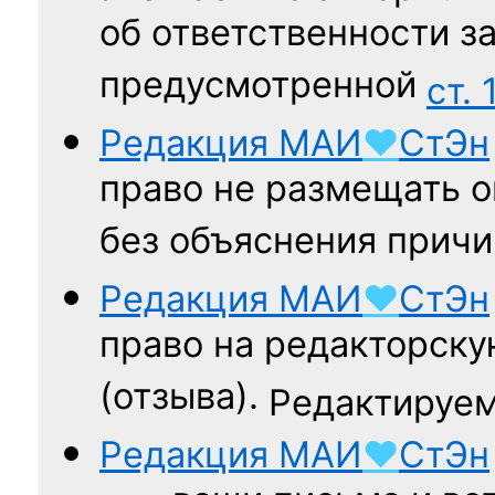
об ответственности за
предусмотренной
ст. 
Редакция
МАИ
♥
СтЭн
право не размещать о
без объяснения причи
Редакция
МАИ
♥
СтЭн
право на редакторску
(отзыва).
Редактируем
Редакция
МАИ
♥
СтЭн