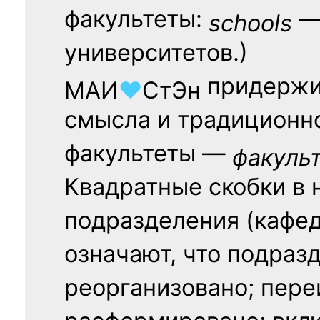
факультеты:
— 
schools
университетов.)
придержи
МАИ
♥
СтЭн
смысла и традиционн
факультеты —
факуль
Квадратные скобки в 
подразделения (кафед
означают, что подраз
реорганизовано; пере