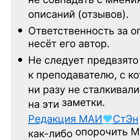
не совпадать с мнени
описаний (отзывов).
Ответственность
за о
несёт его автор.
Не следует
предвзято
к преподавателю,
с к
ни разу
не сталкивали
заметки.
на эти
Редакция
МАИ
♥
СтЭн
опорочить 
как-либо