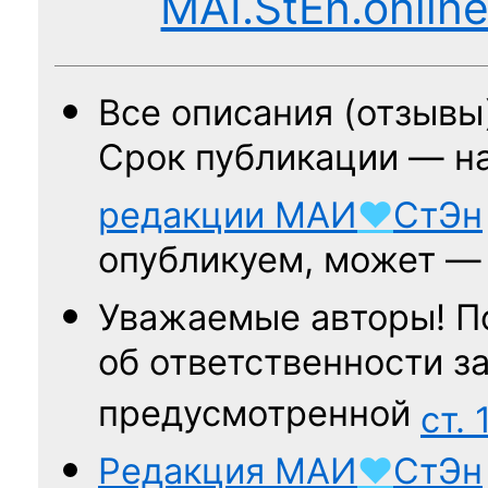
MAI.StEn.onlin
Все описания (отзывы
Срок публикации — н
редакции
МАИ
♥
СтЭн
опубликуем, может 
Уважаемые авторы! П
об ответственности за
предусмотренной
ст. 
Редакция
МАИ
♥
СтЭн