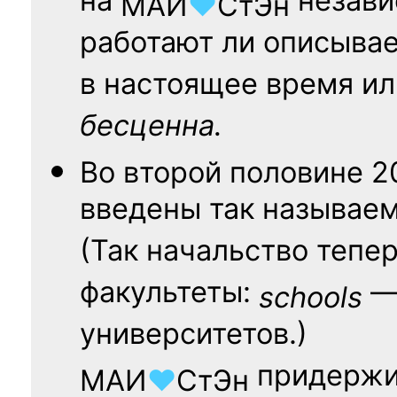
на
независ
МАИ
♥
СтЭн
работают ли описыва
в настоящее время ил
бесценна.
Во второй половине
2
введены так называе
(Так начальство тепе
факультеты:
— 
schools
университетов.)
придержи
МАИ
♥
СтЭн