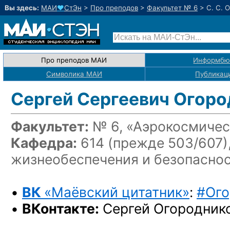
Вы здесь:
МАИ
♥
СтЭн
>
Про преподов
>
Факультет № 6
>
С. С. 
Про преподов МАИ
Информбю
Символика МАИ
Публикац
Сергей Сергеевич Огоро
Факультет:
№ 6, «Аэрокосмичес
Кафедра:
614 (прежде 503/607)
жизнеобеспечения и безопасно
•
ВК
«Маёвский цитатник»
:
#Ого
•
ВКонтакте:
Сергей Огородник