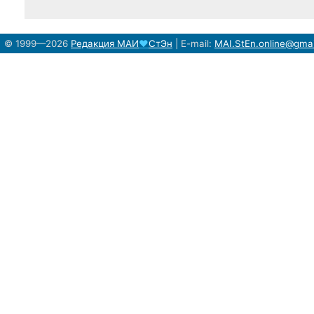
© 1999—2026
Редакция
МАИ
♥
СтЭн
|
E-mail:
MAI.StEn.online@gma