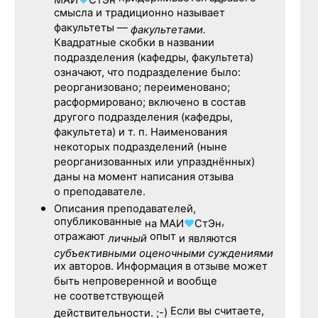
МАИ
♥
СтЭн
смысла и традиционно называет
факультеты —
факультетами.
Квадратные скобки в названии
подразделения (кафедры, факультета)
означают, что подразделение было:
реорганизовано; переименовано;
расформировано; включено в состав
другого подразделения (кафедры,
факультета) и т. п. Наименования
некоторых подразделений (ныне
реорганизованных или упразднённых)
даны на момент написания отзыва
о преподавателе.
Описания преподавателей,
опубликованные
,
на
МАИ
♥
СтЭн
отражают
опыт
личный
и являются
субъективными оценочными суждениями
их авторов. Информация в отзыве может
быть непроверенной и вообще
не соответствующей
Если вы считаете,
действительности. ;-)