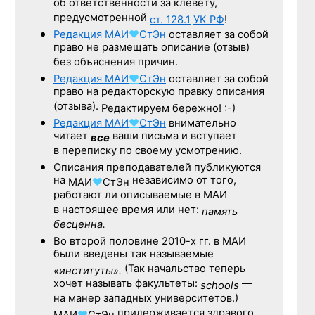
об ответственности за клевету,
предусмотренной
ст. 128.1
УК РФ
!
Редакция
МАИ
♥
СтЭн
оставляет за собой
право не размещать описание (отзыв)
без объяснения причин.
Редакция
МАИ
♥
СтЭн
оставляет за собой
право на редакторскую правку описания
(отзыва).
Редактируем бережно! :-)
Редакция
МАИ
♥
СтЭн
внимательно
читает
ваши письма и вступает
все
в переписку по своему усмотрению.
Описания преподавателей публикуются
на
независимо от того,
МАИ
♥
СтЭн
работают ли описываемые в МАИ
в настоящее время или нет:
память
бесценна.
Во второй половине
2010-х гг.
в МАИ
были введены так называемые
(Так начальство теперь
«институты».
хочет называть факультеты:
—
schools
на манер западных университетов.)
придерживается здравого