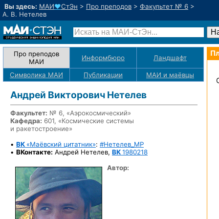
Вы здесь:
МАИ
♥
СтЭн
>
Про преподов
>
Факультет № 6
>
А. В. Нетелев
Пл
Про преподов
Информбюро
Ландшафт
МАИ
Символика МАИ
Публикации
МАИ
и маёвцы
Андрей Викторович Нетелев
Факультет:
№ 6, «Аэрокосмический»
Кафедра:
601, «Космические системы
и ракетостроение»
•
ВК
«Маёвский цитатник»
:
#Нетелев_MP
•
ВКонтакте:
Андрей Нетелев,
ВК
1980218
Автор: