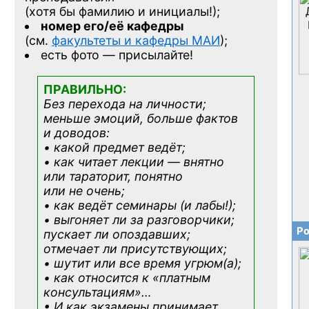
(хотя бы фамилию и инициалы!);
номер его/её кафедры
(см.
факультеты и кафедры МАИ
);
есть фото — присылайте!
ПРАВИЛЬНО:
Без перехода на личности;
меньше эмоций, больше фактов
и доводов:
• какой предмет ведёт;
• как читает лекции — внятно
или тараторит, понятно
или не очень;
• как ведёт семинары (и лабы!);
• выгоняет ли за разговорчики;
Ро
пускает ли опоздавших;
отмечает ли присутствующих;
• шутит или все время угрюм(а);
• как относится к «платным
консультациям»
…
• И как экзамены принимает,