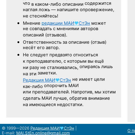
что
содержится
в каком-либо описании
наглая ложь — напишите опровержение,
не стесняйтесь!
Мнение
редакции
МАИ
♥
СтЭн
может
не совпадать с мнениями авторов
описаний (отзывов).
Ответственность
за описание
(отзыв)
несёт его автор.
Не следует
предвзято относиться
к преподавателю,
с которым
вы ещё
опираясь лишь
ни разу
не сталкивались,
заметки.
на эти
не имеет цели
Редакция
МАИ
♥
СтЭн
опорочить МАИ
как-либо
или преподавателей. Напротив, мы хотим
сделать МАИ лучше, обратив внимание
на имеющиеся недостатки.
© 1999—2026
Редакция
МАИ
♥
СтЭн
|
О п
E-mail:
MAI.StEn.online@gmail.com