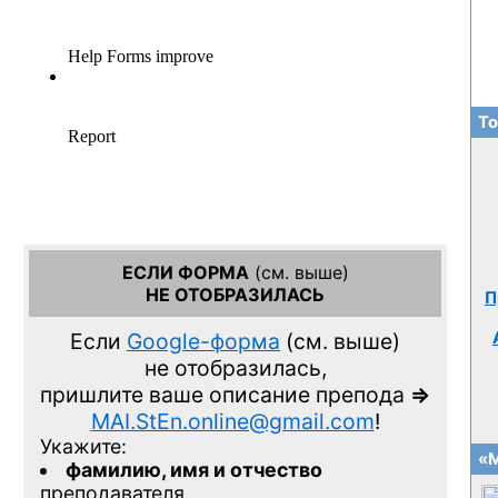
То
ЕСЛИ ФОРМА
(см. выше)
НЕ ОТОБРАЗИЛАСЬ
П
Если
Google-форма
(см. выше)
не отобразилась,
пришлите ваше описание препода
=>
MAI.StEn.online@gmail.com
!
Укажите:
«М
фамилию, имя и отчество
преподавателя