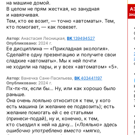
на машине домой.
В целом не прям жесткая, но занудная
А
и навязчивая.
зна
Тем, кто ее возит, — точно «автоматы». Тем,
кто помогает, — как повезет.
Автор:
Анастасия Лесницкая,
ВК
139494527
Опубликовано:
2024 г.
Ее дисциплина — «Прикладная экология».
Сделайте одну презентацию и получите свои
сладкие «автоматы». Мы к ней почти
не ходили на пары, и у всех «автоматом» «5».
Автор:
Ванечка Санк-Пасильева,
ВК
403441197
Опубликовано:
2024 г.
Пх-пх-пх,
если бы… Ну, или как хорошо было
раньше.
Она очень лояльно относится к тем, у кого
есть машина (и желание ее подвозить); есть
желание помогать ей с ее статьями
(принеси-подай),
ну и, конечно, к тем,
кто съездил к ней на дачу… (
«Лояльно» здесь
ошибочно употреблено вместо «мягко,