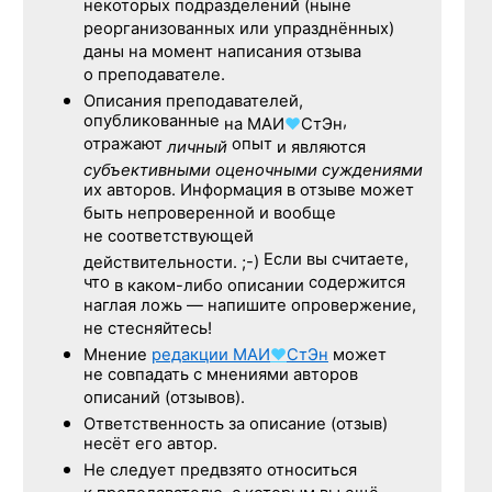
некоторых подразделений (ныне
реорганизованных или упразднённых)
даны на момент написания отзыва
о преподавателе.
Описания преподавателей,
опубликованные
,
на
МАИ
♥
СтЭн
отражают
опыт
личный
и являются
субъективными оценочными суждениями
их авторов. Информация в отзыве может
быть непроверенной и вообще
не соответствующей
Если вы считаете,
действительности. ;-)
что
содержится
в каком-либо описании
наглая ложь — напишите опровержение,
не стесняйтесь!
Мнение
редакции
МАИ
♥
СтЭн
может
не совпадать с мнениями авторов
описаний (отзывов).
Ответственность
за описание
(отзыв)
несёт его автор.
Не следует
предвзято относиться