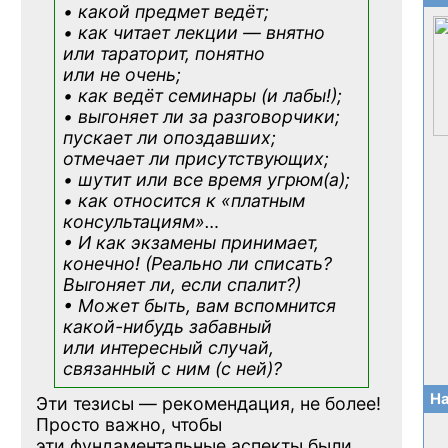
• какой предмет ведёт;
• как читает лекции — внятно
или тараторит, понятно
или не очень;
• как ведёт семинары (и лабы!);
• выгоняет ли за разговорчики;
пускает ли опоздавших;
отмечает ли присутствующих;
• шутит или все время угрюм(а);
• как относится к «платным
консультациям»
…
• И как экзамены принимает,
конечно! (Реально ли списать?
Выгоняет ли, если спалит?)
• Может быть, вам вспомнится
какой-нибудь
забавный
или интересный случай,
связанный с ним (с ней)?
На
Эти тезисы — рекомендация, не более!
Просто важно, чтобы
эти фундаментальные аспекты были