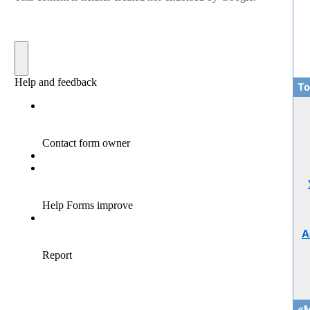
То
А
«М