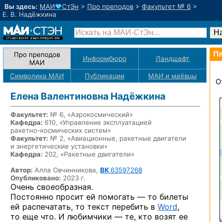
Вы здесь:
МАИ
♥
СтЭн
>
Про преподов
>
Факультет № 6
>
Е. В. Надёжкина
Пл
Про преподов
Информбюро
Ландшафт
МАИ
Символика МАИ
Публикации
МАИ
и маёвцы
О
Елена Валентиновна Надёжкина
Факультет:
№ 6, «Аэрокосмический»
Кафедра:
610, «Управление эксплуатацией
ракетно-космических
систем»
Факультет:
№ 2, «Авиационные, ракетные двигатели
и энергетические установки»
Кафедра:
202, «Ракетные двигатели»
Автор:
Алла Овчинникова,
ВК
63597268
Опубликовано:
2023 г.
Очень своеобразная.
Постоянно просит ей помогать — то билеты
ей распечатать, то текст перебить в
Word
,
то еще что. И любимчики — те, кто возят ее