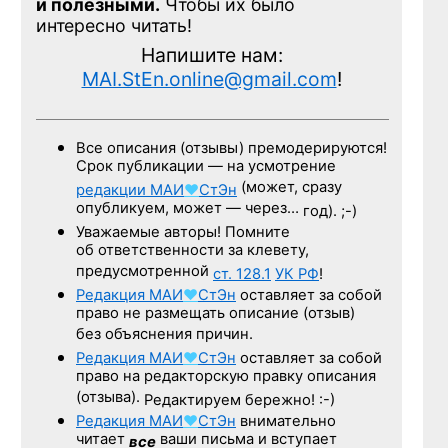
и полезными.
Чтобы их было
интересно читать!
Напишите нам:
MAI.StEn.online@gmail.com
!
Все описания (отзывы) премодерируются!
Срок публикации — на усмотрение
(может, сразу
редакции
МАИ
♥
СтЭн
опубликуем, может — через…
год). ;-)
Уважаемые авторы! Помните
об ответственности за клевету,
предусмотренной
ст. 128.1
УК РФ
!
Редакция
МАИ
♥
СтЭн
оставляет за собой
право не размещать описание (отзыв)
без объяснения причин.
Редакция
МАИ
♥
СтЭн
оставляет за собой
право на редакторскую правку описания
(отзыва).
Редактируем бережно! :-)
Редакция
МАИ
♥
СтЭн
внимательно
читает
ваши письма и вступает
все