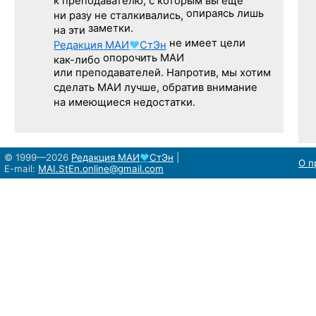
к преподавателю,
с которым
вы ещё
опираясь лишь
ни разу
не сталкивались,
заметки.
на эти
не имеет цели
Редакция
МАИ
♥
СтЭн
опорочить МАИ
как-либо
или преподавателей. Напротив, мы хотим
сделать МАИ лучше, обратив внимание
на имеющиеся недостатки.
© 1999—2026
Редакция
МАИ
♥
СтЭн
|
О п
E-mail:
MAI.StEn.online@gmail.com