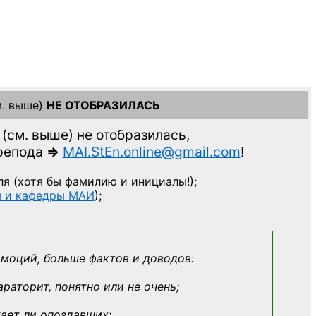
. выше)
НЕ ОТОБРАЗИЛАСЬ
(см. выше)
не отобразилась,
препода
=>
MAI.StEn.online@gmail.com
!
ля
(хотя бы фамилию и инициалы!);
ы и кафедры МАИ
);
эмоций, больше фактов и доводов:
араторит, понятно или не очень;
кает ли опоздавших;