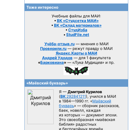
Тоже интересно
Учебные файлы для МАИ:
•
ВК «Студсетка МАИ»
•
ВК «Склад материалов»
•
СтудИзба
•
StudFile.net
Учёба-отзыв.ru
— мнения о МАИ
Проверили.ru
— режут правду о МАИ
Яндекс.Карты о МАИ
Андрей Удодов
— для 1 факультета
«
Барковиана
»
—
«Лука Мудищев»
и пр.
«Маёвский букварь»
Я —
Дмитрий Курилов
(
ВК
292841211
), учился в МАИ
в 1984—1990 гг.
«
Маёвский
букварь
» — сборник рассказов,
баек, новелл, каждая
из которых — документ эпохи.
Это своеобразная «маёвская
библия» радостных
и беспокойных времён