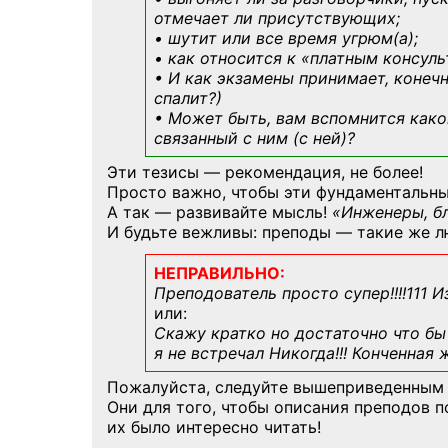
отмечает ли присутствующих;
• шутит или все время угрюм(а);
• как относится к «платным консул
• И как экзамены принимает, конечн
спалит?)
• Может быть, вам вспомнится
како
связанный с ним (с ней)?
Эти тезисы — рекомендация, не более!
Просто важно, чтобы эти фундаментальны
А так — развивайте мысль!
«Инженеры, б
И будьте вежливы: преподы — такие же л
НЕПРАВИЛЬНО:
Преподователь просто супер!!!!111 И
или:
Скажу кратко но достаточно что бы 
я не встречал Никогда!!! Конченная
Пожалуйста, следуйте вышеприведенным
Они для того, чтобы описания преподов 
их было интересно читать!