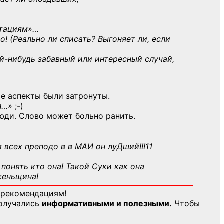
ьтациям»
…
о! (Реально ли списать? Выгоняет ли, если
й-нибудь
забавный или интересный случай,
е аспекты были затронуты.
л…»
;-)
юди. Слово может больно ранить.
з всех преподо в в МАИ он луДший!!!11
понять кто она! Такой Суки как она
женьщина!
 рекомендациям!
получались
информативными и полезными.
Чтобы