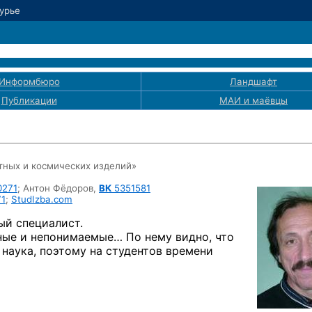
Лурье
Информбюро
Ландшафт
Публикации
МАИ
и маёвцы
тных
и космических изделий»
0271
;
Антон Фёдоров,
ВК
5351581
1
;
StudIzba.com
ый специалист.
дные и непонимаемые… По нему видно, что
 наука, поэтому на студентов времени