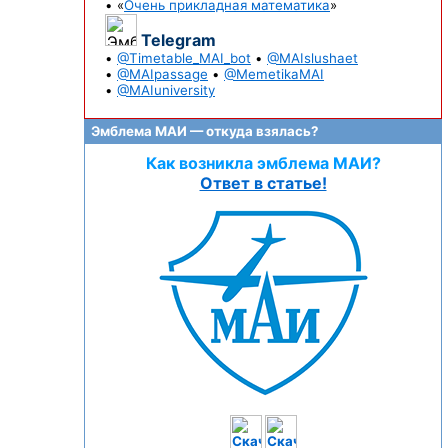
• «
Очень прикладная математика
»
Telegram
•
@Timetable_MAI_bot
•
@MAIslushaet
•
@MAIpassage
•
@MemetikaMAI
•
@MAIuniversity
Эмблема МАИ — откуда взялась?
Как возникла эмблема МАИ?
Ответ в статье!