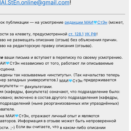
AI.StEn.online@gmail.com
!
рок публикации — на усмотрение
редакции
МАИ
♥
СтЭн
(может,
ости за клевету, предусмотренной
ст. 128.1
УК РФ
!
аво не размещать описание (отзыв) без объяснения причин.
аво на редакторскую правку описания (отзыва).
се
ваши письма и вступает в переписку по своему усмотрению.
АИ
♥
СтЭн
независимо от того, работают ли описываемые
есценна.
ведены так называемые
«институты».
(Так начальство теперь
ер западных университетов.)
придерживается
МАИ
♥
СтЭн
факультеты —
факультетами.
я (кафедры, факультета) означают, что подразделение было:
овано; включено в состав другого подразделения (кафедры,
х подразделений (ныне реорганизованных или упразднённых)
авателе.
на
МАИ
♥
СтЭн
, отражают
личный
опыт
и являются
авторов. Информация в отзыве может быть непроверенной
Если вы считаете, что
сти. ;-)
в каком-либо описании