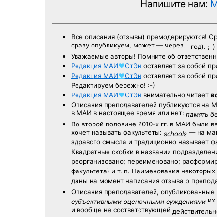
Напишите нам:
M
Все описания (отзывы) премодерируются! С
сразу опубликуем, может — через…
год). ;-)
Уважаемые авторы! Помните об ответственн
Редакция
МАИ
♥
СтЭн
оставляет за собой пр
Редакция
МАИ
♥
СтЭн
оставляет за собой пр
Редактируем бережно! :-)
Редакция
МАИ
♥
СтЭн
внимательно читает
в
Описания преподавателей публикуются на
М
в МАИ в настоящее время или нет:
память б
Во второй половине
2010-х гг.
в МАИ были в
хочет называть факультеты:
— на ман
schools
здравого смысла и традиционно называет 
Квадратные скобки в названии подразделени
реорганизовано; переименовано; расформир
факультета) и т. п. Наименования некоторы
даны на момент написания отзыва о препод
Описания преподавателей, опубликованные
их 
субъективными оценочными суждениями
и вообще не соответствующей
действительно