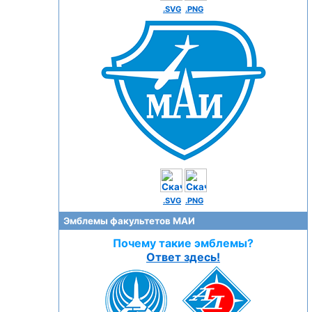
.SVG
.PNG
.SVG
.PNG
Эмблемы факультетов МАИ
Почему такие эмблемы?
Ответ здесь!