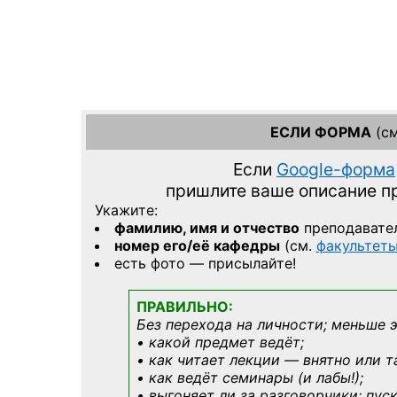
ЕСЛИ ФОРМА
(см
Если
Google-форма
пришлите ваше описание 
Укажите:
фамилию, имя и отчество
преподавате
номер его/её кафедры
(см.
факультет
есть фото — присылайте!
ПРАВИЛЬНО:
Без перехода на личности; меньше 
• какой предмет ведёт;
• как читает лекции — внятно или т
• как ведёт семинары (и лабы!);
• выгоняет ли за разговорчики; пус