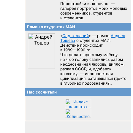
Перестройки и, конечно, —
галерея портретов моих молодых
современников, студентов
и студенток.
Роман о студентах МАИ
«
Сад желаний
» — роман
Андрея
Тошева
о студентах МАИ.
Действие происходит
в 1989—1990 гг.
Что делать простому маёвцу,
на чью голову свалились разом
неоднозначная любовь, диплом,
развал CCCP, и, вдобавок
ко всему, — инопланетная
цивилизация, затаившаяся
где-то
в глубинах подсознания?..
Нас сосчитали