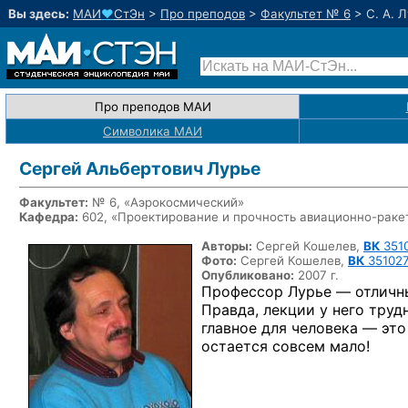
Вы здесь:
МАИ
♥
СтЭн
>
Про преподов
>
Факультет № 6
>
С. А. 
Про преподов МАИ
Символика МАИ
Сергей Альбертович Лурье
Факультет:
№ 6, «Аэрокосмический»
Кафедра:
602, «Проектирование и прочность
авиационно-раке
Авторы:
Сергей Кошелев,
ВК
351
Фото:
Сергей Кошелев,
ВК
351027
Опубликовано:
2007 г.
Профессор Лурье — отличн
Правда, лекции у него тру
главное для человека — это
остается совсем мало!