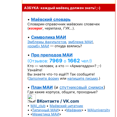
АЗБУКА: каждый маёвец должен
знать! ;-)
•
Маёвский словарь
Словарик-справочник
маёвских словечек
(
козерог
,
черепаха
,
ГУК…
).
•
Символика МАИ
Эмблемы факультетов
,
эмблема МАИ
,
«ромб» МАИ
— откуда взялись?
•
Про преподов МАИ
7969
1662
(Отзывов:
о
чел.!)
Кто —
человек,
а кто —
«Армагеддон»? ;-)
Узнайте!
Вы знаете
что-то
ещё?!
Так сообщите!
(
Заполните форму
или
напишите письмо
.)
•
План МАИ
(и
спутниковый снимок
)
Где какие корпуса, общаги, проходные?
ВКонтакте / VK.com
•
MAI_club
•
Маёвский цитатник
• «
Типичный МАИ
» • «
Маёвник
» •
MAIuniversity
• «
Меметика МАИ
»