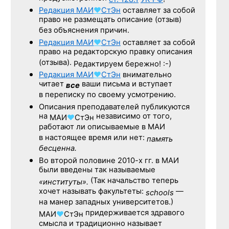
Редакция
МАИ
♥
СтЭн
оставляет за собой
право не размещать описание (отзыв)
без объяснения причин.
Редакция
МАИ
♥
СтЭн
оставляет за собой
право на редакторскую правку описания
(отзыва).
Редактируем бережно! :-)
Редакция
МАИ
♥
СтЭн
внимательно
читает
ваши письма и вступает
все
в переписку по своему усмотрению.
Описания преподавателей публикуются
на
независимо от того,
МАИ
♥
СтЭн
работают ли описываемые в МАИ
в настоящее время или нет:
память
бесценна.
Во второй половине
2010-х гг.
в МАИ
были введены так называемые
(Так начальство теперь
«институты».
хочет называть факультеты:
—
schools
на манер западных университетов.)
придерживается здравого
МАИ
♥
СтЭн
смысла и традиционно называет