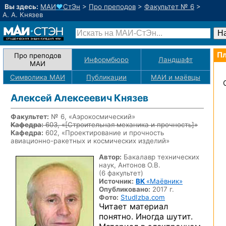
Вы здесь:
МАИ
♥
СтЭн
>
Про преподов
>
Факультет № 6
>
А. А. Князев
Пл
Про преподов
Информбюро
Ландшафт
МАИ
Символика МАИ
Публикации
МАИ
и маёвцы
Алексей Алексеевич Князев
Факультет:
№ 6, «Аэрокосмический»
Кафедра:
603, «
[Строительная механика и прочность]
»
Кафедра:
602, «Проектирование и прочность
авиационно-ракетных
и космических изделий»
Автор:
Бакалавр технических
наук, Антонов О.В.
(6 факультет)
Источник:
ВК
«Маёвник»
Опубликовано:
2017 г.
Фото:
StudIzba.com
Читает материал
понятно. Иногда шутит.