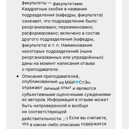
факультеты —
факультетами.
Квадратные скобки в названии
подразделения (кафедры, факультета)
означают, что подразделение было:
реорганизовано; переименовано;
расформировано; включено в состав
другого подразделения (кафедры,
факультета) и т. п. Наименования
некоторых подразделений (ныне
реорганизованных или упразднённых)
даны на момент написания отзыва
о преподавателе.
Описания преподавателей,
опубликованные
,
на
МАИ
♥
СтЭн
отражают
опыт
личный
и являются
субъективными оценочными суждениями
их авторов. Информация в отзыве может
быть непроверенной и вообще
не соответствующей
Если вы считаете,
действительности. ;-)
что
содержится
в каком-либо описании