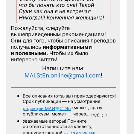
что бы понять кто она! Такой
Суки как она я не встречал
Никогда!!! Конченная
женьщина!
Пожалуйста, следуйте
вышеприведенным рекомендациям!
Они для того, чтобы описания преподов
получались
информативными
и полезными.
Чтобы их было
интересно читать!
Напишите нам:
MAI.StEn.online@gmail.com
!
Все описания (отзывы) премодерируются!
Срок публикации — на усмотрение
(может, сразу
редакции
МАИ
♥
СтЭн
опубликуем, может — через…
год). ;-)
Уважаемые авторы! Помните
об ответственности за клевету,
предусмотренной
ст. 128.1
УК РФ
!