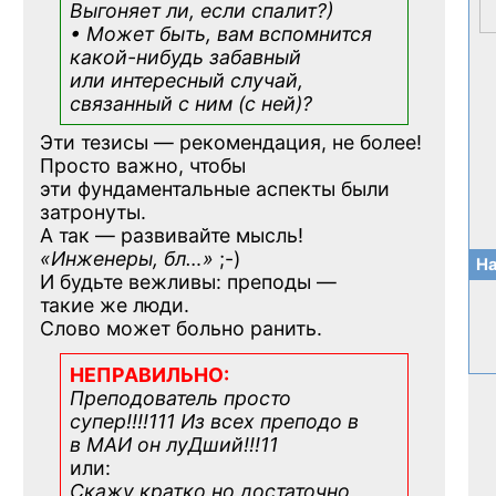
Выгоняет ли, если спалит?)
• Может быть, вам вспомнится
какой-нибудь
забавный
или интересный случай,
связанный с ним (с ней)?
Эти тезисы — рекомендация, не более!
Просто важно, чтобы
эти фундаментальные аспекты были
затронуты.
А так — развивайте мысль!
«Инженеры, бл…»
;-)
На
И будьте вежливы: преподы —
такие же люди.
Слово может больно ранить.
НЕПРАВИЛЬНО:
Преподователь просто
супер!!!!111 Из всех преподо в
в МАИ он луДший!!!11
или:
Скажу кратко но достаточно