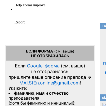
То
ЕСЛИ ФОРМА
(см. выше)
НЕ ОТОБРАЗИЛАСЬ
П
Если
Google-форма
(см. выше)
не отобразилась,
пришлите ваше описание препода
=>
MAI.StEn.online@gmail.com
!
Укажите:
фамилию, имя и отчество
«М
преподавателя
(хотя бы фамилию и инициалы!);