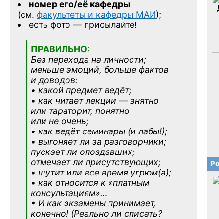
номер его/её кафедры
(см.
факультеты и кафедры МАИ
);
есть фото — присылайте!
ПРАВИЛЬНО:
Без перехода на личности;
меньше эмоций, больше фактов
и доводов:
• какой предмет ведёт;
• как читает лекции — внятно
или тараторит, понятно
или не очень;
• как ведёт семинары (и лабы!);
• выгоняет ли за разговорчики;
пускает ли опоздавших;
отмечает ли присутствующих;
Ро
• шутит или все время угрюм(а);
• как относится к «платным
консультациям»
…
• И как экзамены принимает,
конечно! (Реально ли списать?