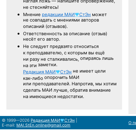
наглая ложь — напишите опровержение,
не стесняйтесь!
Мнение
редакции
МАИ
♥
СтЭн
может
не совпадать с мнениями авторов
описаний (отзывов).
Ответственность
за описание
(отзыв)
несёт его автор.
Не следует
предвзято относиться
к преподавателю,
с которым
вы ещё
опираясь лишь
ни разу
не сталкивались,
заметки.
на эти
не имеет цели
Редакция
МАИ
♥
СтЭн
опорочить МАИ
как-либо
или преподавателей. Напротив, мы хотим
сделать МАИ лучше, обратив внимание
на имеющиеся недостатки.
© 1999—2026
Редакция
МАИ
♥
СтЭн
|
О п
E-mail:
MAI.StEn.online@gmail.com