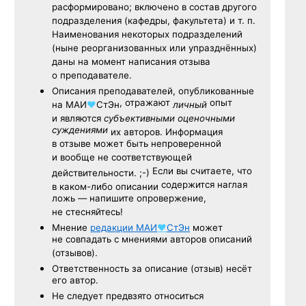
расформировано; включено в состав другого
подразделения (кафедры, факультета) и т. п.
Наименования некоторых подразделений
(ныне реорганизованных или упразднённых)
даны на момент написания отзыва
о преподавателе.
Описания преподавателей, опубликованные
, отражают
опыт
на
МАИ
♥
СтЭн
личный
и являются
субъективными оценочными
суждениями
их авторов. Информация
в отзыве может быть непроверенной
и вообще не соответствующей
Если вы считаете, что
действительности. ;-)
содержится наглая
в каком-либо описании
ложь — напишите опровержение,
не стесняйтесь!
Мнение
редакции
МАИ
♥
СтЭн
может
не совпадать с мнениями авторов описаний
(отзывов).
Ответственность
за описание
(отзыв) несёт
его автор.
Не следует
предвзято относиться