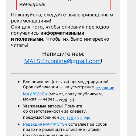
женьщина!
Пожалуйста, следуйте вышеприведенным
рекомендациям!
Они для того, чтобы описания преподов
получались
информативными
и полезными.
Чтобы их было интересно
читать!
Напишите нам:
MAI.StEn.online@gmail.com
!
Все описания (отзывы) премодерируются!
Срок публикации — на усмотрение
редакции
МАИ
♥
СтЭн
(может, сразу опубликуем,
может — через…
год). ;-)
Уважаемые авторы! Помните
об ответственности за клевету,
предусмотренной
ст. 128.1
УК РФ
!
Редакция
МАИ
♥
СтЭн
оставляет за собой
право не размещать описание (отзыв)
без объяснения причин.