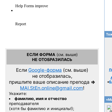
Тож
ЕСЛИ ФОРМА
(см. выше)
НЕ ОТОБРАЗИЛАСЬ
Если
Google-форма
(см. выше)
П
не отобразилась,
пришлите ваше описание препода
=>
«
Б
MAI.StEn.online@gmail.com
!
Укажите:
фамилию, имя и отчество
«Ма
преподавателя
(хотя бы фамилию и инициалы!);