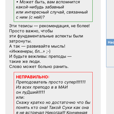
• Может быть, вам вспомнится
какой-нибудь
забавный
или интересный случай, связанный
с ним (с ней)?
Эти тезисы — рекомендация, не более!
Просто важно, чтобы
эти фундаментальные аспекты были
затронуты.
Нас
А так — развивайте мысль!
«Инженеры, бл…»
;-)
И будьте вежливы: преподы —
такие же люди.
Слово может больно ранить.
НЕПРАВИЛЬНО:
Преподователь просто супер!!!!111
Из всех преподо в в МАИ
он луДший!!!11
или:
Скажу кратко но достаточно что бы
понять кто она! Такой Суки как она
я не встречал Никогда!!! Конченная