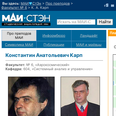
Вы здесь:
МАИ
♥
СтЭн
>
Про преподов
>
Факультет № 6
>
К. А. Карп
Пла
Про преподов
Информбюро
Ландшафт
МАИ
Символика МАИ
Публикации
МАИ
и маёвцы
О
Константин Анатольевич Карп
Факультет:
№ 6, «Аэрокосмический»
Кафедра:
604, «Системный анализ и управление»