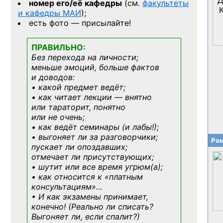
номер его/её кафедры
(см.
факультеты
и кафедры МАИ
);
есть фото — присылайте!
ПРАВИЛЬНО:
Без перехода на личности;
меньше эмоций, больше фактов
и доводов:
• какой предмет ведёт;
• как читает лекции — внятно
или тараторит, понятно
или не очень;
• как ведёт семинары (и лабы!);
• выгоняет ли за разговорчики;
Ром
пускает ли опоздавших;
отмечает ли присутствующих;
• шутит или все время угрюм(а);
• как относится к «платным
консультациям»
…
• И как экзамены принимает,
конечно! (Реально ли списать?
Выгоняет ли, если спалит?)