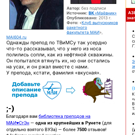
Автор:
без подписи
АЗ
Источник:
ВК
«Маёвник»
Опубликовано:
2013 г.
знат
Фото:
«
Клуб выпускников
ракетного
факультета МАИ
»,
С
MAI604.ru
с
Однажды препод по ТВиМСу так усердно
Г
что-то
рассказывал, что у него из носа
полились сопли, как из нефтяной скважины.
Он попытался втянуть их, но они остались
Э
на усах, и он ржал вместе с нами.
э
о
У препода, кстати, фамилия «вкусная».
(
К
«
В
Т
и