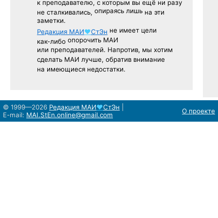
к преподавателю,
с которым
вы ещё
ни разу
опираясь лишь
не сталкивались,
на эти
заметки.
не имеет цели
Редакция
МАИ
♥
СтЭн
опорочить МАИ
как-либо
или преподавателей. Напротив, мы хотим
сделать МАИ лучше, обратив внимание
на имеющиеся недостатки.
© 1999—2026
Редакция
МАИ
♥
СтЭн
|
О проекте
E-mail:
MAI.StEn.online@gmail.com