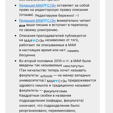
Редакция
МАИ
♥
СтЭн
оставляет за собой
право на редакторскую правку описания
(отзыва).
Редактируем бережно! :-)
Редакция
МАИ
♥
СтЭн
внимательно читает
ваши письма и вступает в переписку
все
по своему усмотрению.
Описания преподавателей публикуются
на
независимо от того,
МАИ
♥
СтЭн
работают ли описываемые в МАИ
в настоящее время или нет:
память
бесценна.
Во второй половине
2010-х гг.
в МАИ были
введены так называемые
«институты».
(Так начальство теперь хочет называть
факультеты:
— на манер западных
schools
университетов.)
придерживается
МАИ
♥
СтЭн
здравого смысла и традиционно называет
факультеты —
факультетами.
Квадратные скобки в названии
подразделения (кафедры, факультета)
означают, что подразделение было:
реорганизовано; переименовано;