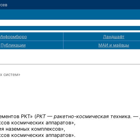
усев
Информбюро
Ландшафт
Публикации
МАИ
и маёвцы
х
систем»
ементов РКТ» (
РКТ —
ракетно-космическая
техника. — 
сов космических аппаратов»,
я наземных комплексов»,
сов космических аппаратов».