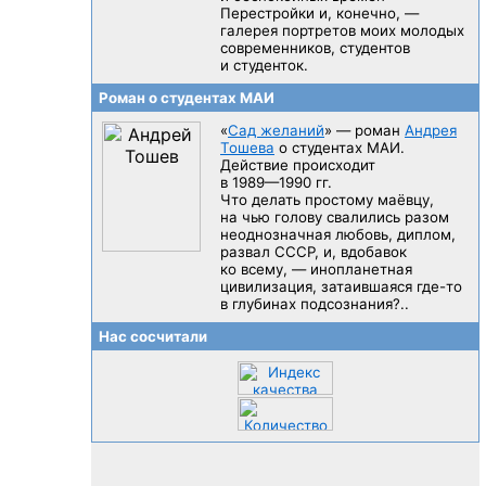
Перестройки и, конечно, —
галерея портретов моих молодых
современников, студентов
и студенток.
Роман о студентах МАИ
«
Сад желаний
» — роман
Андрея
Тошева
о студентах МАИ.
Действие происходит
в 1989—1990 гг.
Что делать простому маёвцу,
на чью голову свалились разом
неоднозначная любовь, диплом,
развал CCCP, и, вдобавок
ко всему, — инопланетная
цивилизация, затаившаяся
где-то
в глубинах подсознания?..
Нас сосчитали