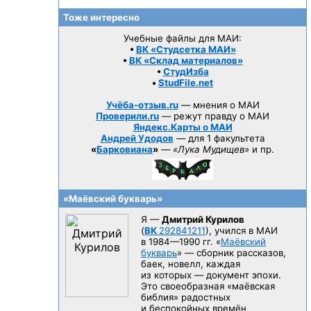
Тоже интересно
Учебные файлы для МАИ:
•
ВК «Студсетка МАИ»
•
ВК «Склад материалов»
•
СтудИзба
•
StudFile.net
Учёба-отзыв.ru
— мнения о МАИ
Проверили.ru
— режут правду о МАИ
Яндекс.Карты о МАИ
Андрей Удодов
— для 1 факультета
«
Барковиана
»
—
«Лука Мудищев»
и пр.
«Маёвский букварь»
Я —
Дмитрий Курилов
(
ВК
292841211
), учился в МАИ
в 1984—1990 гг.
«
Маёвский
букварь
» — сборник рассказов,
баек, новелл, каждая
из которых — документ эпохи.
Это своеобразная «маёвская
библия» радостных
и беспокойных времён