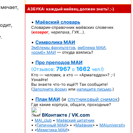
тмечает,
АЗБУКА: каждый маёвец должен
знать! ;-)
•
Маёвский словарь
одит,
Словарик-справочник
маёвских словечек
(
козерог
,
черепаха
,
ГУК…
).
.
•
Символика МАИ
Эмблемы факультетов
,
эмблема МАИ
,
«ромб» МАИ
— откуда взялись?
•
Про преподов МАИ
7967
1662
(Отзывов:
о
чел.!)
Кто —
человек,
а кто —
«Армагеддон»? ;-)
Узнайте!
Вы знаете
что-то
ещё?!
Так сообщите!
(
Заполните форму
или
напишите письмо
.)
•
План МАИ
(и
спутниковый снимок
)
Где какие корпуса, общаги, проходные?
ВКонтакте / VK.com
•
MAI_club
•
Маёвский цитатник
• «
Типичный МАИ
» • «
Маёвник
» •
MAIuniversity
• «
Меметика МАИ
»