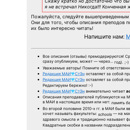
Скажу кратко но достаточно что бы 
я не встречал Никогда!!! Конченная
Пожалуйста, следуйте вышеприведенным
Они для того, чтобы описания преподов 
их было интересно читать!
Напишите нам:
M
Все описания (отзывы) премодерируются! С
сразу опубликуем, может — через…
год). ;-)
Уважаемые авторы! Помните об ответственн
Редакция
МАИ
♥
СтЭн
оставляет за собой пр
Редакция
МАИ
♥
СтЭн
оставляет за собой пр
Редактируем бережно! :-)
Редакция
МАИ
♥
СтЭн
внимательно читает
в
Описания преподавателей публикуются на
М
в МАИ в настоящее время или нет:
память б
Во второй половине
2010-х гг.
в МАИ были в
хочет называть факультеты:
— на ман
schools
здравого смысла и традиционно называет 
Квадратные скобки в названии подразделени