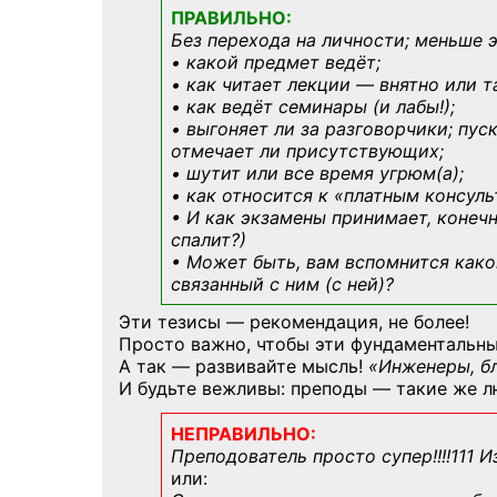
ПРАВИЛЬНО:
Без перехода на личности; меньше 
• какой предмет ведёт;
• как читает лекции — внятно или т
• как ведёт семинары (и лабы!);
• выгоняет ли за разговорчики; пус
отмечает ли присутствующих;
• шутит или все время угрюм(а);
• как относится к «платным консул
• И как экзамены принимает, конечн
спалит?)
• Может быть, вам вспомнится
како
связанный с ним (с ней)?
Эти тезисы — рекомендация, не более!
Просто важно, чтобы эти фундаментальны
А так — развивайте мысль!
«Инженеры, б
И будьте вежливы: преподы — такие же л
НЕПРАВИЛЬНО:
Преподователь просто супер!!!!111 И
или: