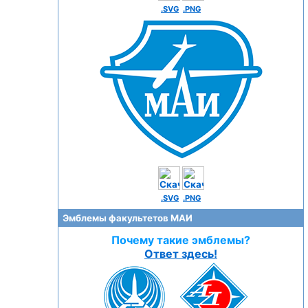
.SVG
.PNG
.SVG
.PNG
Эмблемы факультетов МАИ
Почему такие эмблемы?
Ответ здесь!