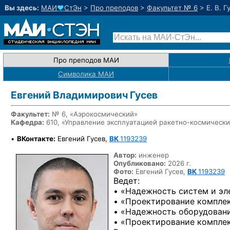
Вы здесь:
МАИ
♥
СтЭн
>
Про преподов
>
Факультет № 6
>
Е. В. Г
Про преподов МАИ
Символика МАИ
Евгений Владимирович Гусев
Факультет:
№ 6, «Аэрокосмический»
Кафедра:
610, «Управление эксплуатацией
ракетно-космически
•
ВКонтакте:
Евгений Гусев,
ВК
1193239
Автор:
инженер
Опубликовано:
2026 г.
Фото:
Евгений Гусев,
ВК
1193239
Ведет:
• «Надежность систем и эл
• «Проектирование комплек
• «Надежность оборудовани
• «Проектирование комплек