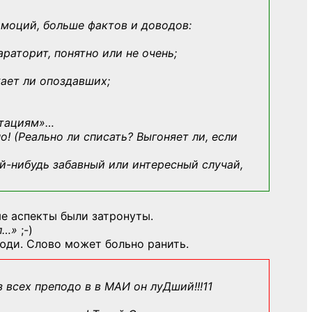
эмоций, больше фактов и доводов:
араторит, понятно или не очень;
кает ли опоздавших;
ьтациям»
…
о! (Реально ли списать? Выгоняет ли, если
й-нибудь
забавный или интересный случай,
е аспекты были затронуты.
л…»
;-)
юди. Слово может больно ранить.
з всех преподо в в МАИ он луДший!!!11