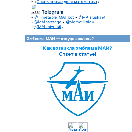
• «
Очень прикладная математика
»
Telegram
•
@Timetable_MAI_bot
•
@MAIslushaet
•
@MAIpassage
•
@MemetikaMAI
•
@MAIuniversity
Эмблема МАИ — откуда взялась?
Как возникла эмблема МАИ?
Ответ в статье!