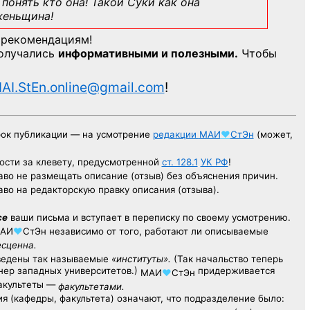
понять кто она! Такой Суки как она
женьщина!
 рекомендациям!
получались
информативными и полезными.
Чтобы
AI.StEn.online@gmail.com
!
рок публикации — на усмотрение
редакции
МАИ
♥
СтЭн
(может,
ости за клевету, предусмотренной
ст. 128.1
УК РФ
!
аво не размещать описание (отзыв) без объяснения причин.
аво на редакторскую правку описания (отзыва).
се
ваши письма и вступает в переписку по своему усмотрению.
АИ
♥
СтЭн
независимо от того, работают ли описываемые
есценна.
ведены так называемые
«институты».
(Так начальство теперь
ер западных университетов.)
придерживается
МАИ
♥
СтЭн
факультеты —
факультетами.
я (кафедры, факультета) означают, что подразделение было: