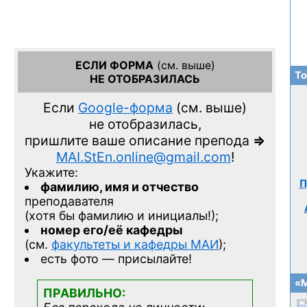
ЕСЛИ ФОРМА
(см. выше)
То
НЕ ОТОБРАЗИЛАСЬ
Если
Google-форма
(см. выше)
не отобразилась,
пришлите ваше описание препода
=>
MAI.StEn.online@gmail.com
!
Укажите:
П
фамилию, имя и отчество
преподавателя
(хотя бы фамилию и инициалы!);
номер его/её кафедры
(см.
факультеты и кафедры МАИ
);
есть фото — присылайте!
«М
ПРАВИЛЬНО: