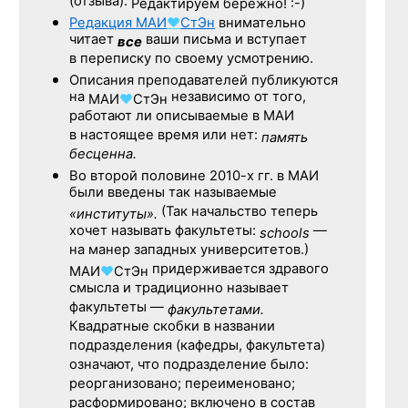
(отзыва).
Редактируем бережно! :-)
Редакция
МАИ
♥
СтЭн
внимательно
читает
ваши письма и вступает
все
в переписку по своему усмотрению.
Описания преподавателей публикуются
на
независимо от того,
МАИ
♥
СтЭн
работают ли описываемые в МАИ
в настоящее время или нет:
память
бесценна.
Во второй половине
2010-х гг.
в МАИ
были введены так называемые
(Так начальство теперь
«институты».
хочет называть факультеты:
—
schools
на манер западных университетов.)
придерживается здравого
МАИ
♥
СтЭн
смысла и традиционно называет
факультеты —
факультетами.
Квадратные скобки в названии
подразделения (кафедры, факультета)
означают, что подразделение было:
реорганизовано; переименовано;
расформировано; включено в состав