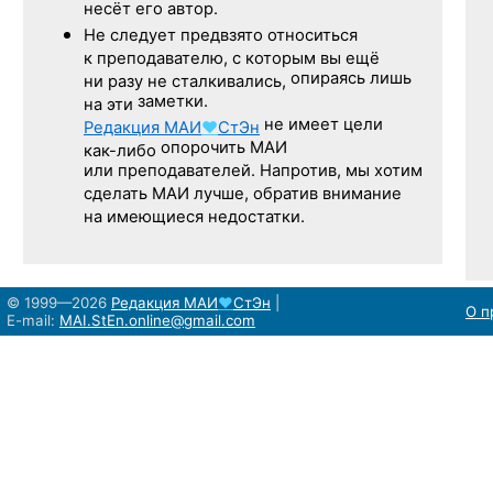
несёт его автор.
Не следует
предвзято относиться
к преподавателю,
с которым
вы ещё
опираясь лишь
ни разу
не сталкивались,
заметки.
на эти
не имеет цели
Редакция
МАИ
♥
СтЭн
опорочить МАИ
как-либо
или преподавателей. Напротив, мы хотим
сделать МАИ лучше, обратив внимание
на имеющиеся недостатки.
© 1999—2026
Редакция
МАИ
♥
СтЭн
|
О п
E-mail:
MAI.StEn.online@gmail.com