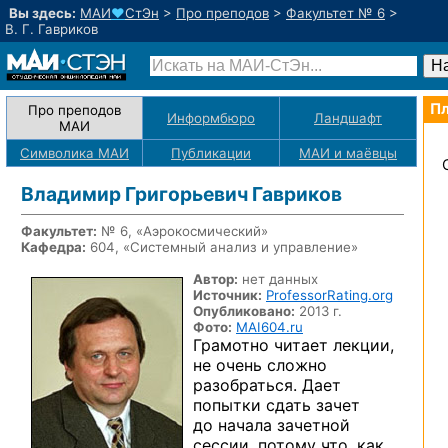
Вы здесь:
МАИ
♥
СтЭн
>
Про преподов
>
Факультет № 6
>
В. Г. Гавриков
Пл
Про преподов
Информбюро
Ландшафт
МАИ
Символика МАИ
Публикации
МАИ
и маёвцы
Владимир Григорьевич Гавриков
Факультет:
№ 6, «Аэрокосмический»
Кафедра:
604, «Системный анализ и управление»
Автор:
нет данных
Источник:
ProfessorRating.org
Опубликовано:
2013 г.
Фото:
MAI604.ru
Грамотно читает лекции,
не очень сложно
разобраться. Дает
попытки сдать зачет
до начала зачетной
сессии, потому что, как