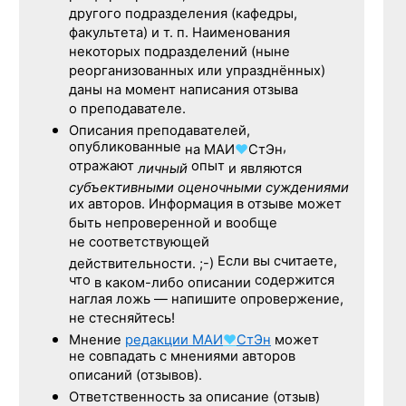
другого подразделения (кафедры,
факультета) и т. п. Наименования
некоторых подразделений (ныне
реорганизованных или упразднённых)
даны на момент написания отзыва
о преподавателе.
Описания преподавателей,
опубликованные
,
на
МАИ
♥
СтЭн
отражают
опыт
личный
и являются
субъективными оценочными суждениями
их авторов. Информация в отзыве может
быть непроверенной и вообще
не соответствующей
Если вы считаете,
действительности. ;-)
что
содержится
в каком-либо описании
наглая ложь — напишите опровержение,
не стесняйтесь!
Мнение
редакции
МАИ
♥
СтЭн
может
не совпадать с мнениями авторов
описаний (отзывов).
Ответственность
за описание
(отзыв)