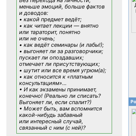
Без перехода на личности;
меньше эмоций, больше фактов
и доводов:
• какой предмет ведёт;
• как читает лекции — внятно
или тараторит, понятно
или не очень;
• как ведёт семинары (и лабы!);
• выгоняет ли за разговорчики;
пускает ли опоздавших;
отмечает ли присутствующих;
• шутит или все время угрюм(а);
• как относится к «платным
консультациям»
…
• И как экзамены принимает,
конечно! (Реально ли списать?
Ро
Выгоняет ли, если спалит?)
• Может быть, вам вспомнится
какой-нибудь
забавный
или интересный случай,
связанный с ним (с ней)?