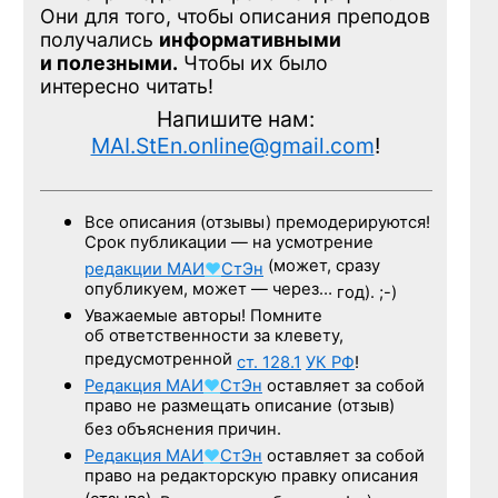
Они для того, чтобы описания преподов
получались
информативными
и полезными.
Чтобы их было
интересно читать!
Напишите нам:
MAI.StEn.online@gmail.com
!
Все описания (отзывы) премодерируются!
Срок публикации — на усмотрение
(может, сразу
редакции
МАИ
♥
СтЭн
опубликуем, может — через…
год). ;-)
Уважаемые авторы! Помните
об ответственности за клевету,
предусмотренной
ст. 128.1
УК РФ
!
Редакция
МАИ
♥
СтЭн
оставляет за собой
право не размещать описание (отзыв)
без объяснения причин.
Редакция
МАИ
♥
СтЭн
оставляет за собой
право на редакторскую правку описания