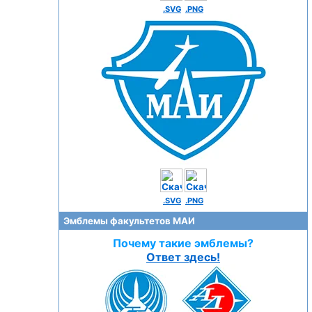
.SVG
.PNG
.SVG
.PNG
Эмблемы факультетов МАИ
Почему такие эмблемы?
Ответ здесь!