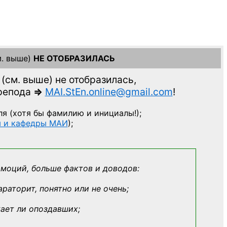
. выше)
НЕ ОТОБРАЗИЛАСЬ
(см. выше)
не отобразилась,
препода
=>
MAI.StEn.online@gmail.com
!
ля
(хотя бы фамилию и инициалы!);
ы и кафедры МАИ
);
эмоций, больше фактов и доводов:
араторит, понятно или не очень;
кает ли опоздавших;