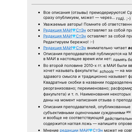
Все описания (отзывы) премодерируются! С
сразу опубликуем, может — через…
год). ;-)
Уважаемые авторы! Помните об ответственн
Редакция
МАИ
♥
СтЭн
оставляет за собой пр
Редакция
МАИ
♥
СтЭн
оставляет за собой пр
Редактируем бережно! :-)
Редакция
МАИ
♥
СтЭн
внимательно читает
в
Описания преподавателей публикуются на
М
в МАИ в настоящее время или нет:
память б
Во второй половине
2010-х гг.
в МАИ были в
хочет называть факультеты:
— на ман
schools
здравого смысла и традиционно называет 
Квадратные скобки в названии подразделени
реорганизовано; переименовано; расформир
факультета) и т. п. Наименования некоторы
даны на момент написания отзыва о препод
Описания преподавателей, опубликованные
их 
субъективными оценочными суждениями
и вообще не соответствующей
действительно
содержится наглая ложь — напишите опрове
Мнение
редакции
МАИ
♥
СтЭн
может не совп