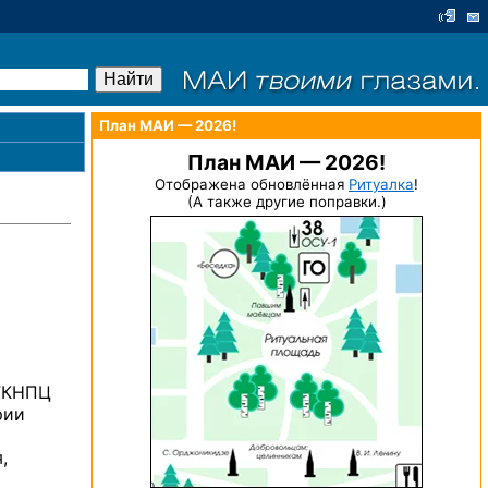
План МАИ — 2026!
План МАИ — 2026!
Отображена обновлённая
Ритуалка
!
(А также другие поправки.)
 ГКНПЦ
рии
,