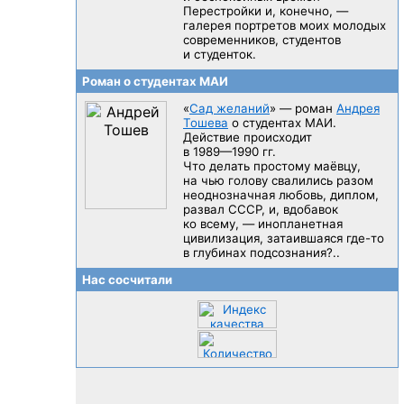
Перестройки и, конечно, —
галерея портретов моих молодых
современников, студентов
и студенток.
Роман о студентах МАИ
«
Сад желаний
» — роман
Андрея
Тошева
о студентах МАИ.
Действие происходит
в 1989—1990 гг.
Что делать простому маёвцу,
на чью голову свалились разом
неоднозначная любовь, диплом,
развал CCCP, и, вдобавок
ко всему, — инопланетная
цивилизация, затаившаяся
где-то
в глубинах подсознания?..
Нас сосчитали