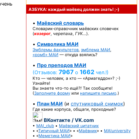
очень
АЗБУКА: каждый маёвец должен
знать! ;-)
•
Маёвский словарь
Словарик-справочник
маёвских словечек
(
козерог
,
черепаха
,
ГУК…
).
•
Символика МАИ
Эмблемы факультетов
,
эмблема МАИ
,
«ромб» МАИ
— откуда взялись?
•
Про преподов МАИ
7967
1662
(Отзывов:
о
чел.!)
Кто —
человек,
а кто —
«Армагеддон»? ;-)
Узнайте!
Вы знаете
что-то
ещё?!
Так сообщите!
(
Заполните форму
или
напишите письмо
.)
•
План МАИ
(и
спутниковый снимок
)
Где какие корпуса, общаги, проходные?
ВКонтакте / VK.com
•
MAI_club
•
Маёвский цитатник
• «
Типичный МАИ
» • «
Маёвник
» •
MAIuniversity
• «
Меметика МАИ
»