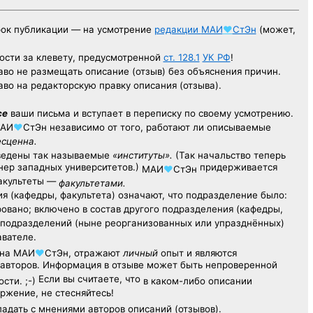
рок публикации — на усмотрение
редакции
МАИ
♥
СтЭн
(может,
ости за клевету, предусмотренной
ст. 128.1
УК РФ
!
аво не размещать описание (отзыв) без объяснения причин.
аво на редакторскую правку описания (отзыва).
се
ваши письма и вступает в переписку по своему усмотрению.
АИ
♥
СтЭн
независимо от того, работают ли описываемые
есценна.
ведены так называемые
«институты».
(Так начальство теперь
ер западных университетов.)
придерживается
МАИ
♥
СтЭн
факультеты —
факультетами.
я (кафедры, факультета) означают, что подразделение было:
овано; включено в состав другого подразделения (кафедры,
х подразделений (ныне реорганизованных или упразднённых)
авателе.
на
МАИ
♥
СтЭн
, отражают
личный
опыт
и являются
авторов. Информация в отзыве может быть непроверенной
Если вы считаете, что
сти. ;-)
в каком-либо описании
ржение, не стесняйтесь!
адать с мнениями авторов описаний (отзывов).