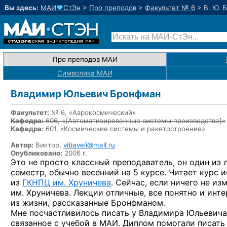
Вы здесь:
МАИ
♥
СтЭн
>
Про преподов
>
Факультет № 6
>
В. Ю. 
Про преподов МАИ
Символика МАИ
Владимир Юльевич Бронфман
Факультет:
№ 6, «Аэрокосмический»
Кафедра:
606, «
[Автоматизированные системы производства]
»
Кафедра:
601, «Космические системы и ракетостроение»
Автор:
Виктор,
vitiaveli@mail.ru
Опубликовано:
2006 г.
Это не просто классный преподаватель, он один из 
семестр, обычно весенний на 5 курсе. Читает курс
из
ГКНПЦ им. Хруничева
. Сейчас, если ничего не и
им. Хруничева. Лекции отличные, все понятно и инт
из жизни, рассказанные Бронфманом.
Мне посчастливилось писать у Владимира Юльевича
связанное с учебой в МАИ. Диплом помогали писат