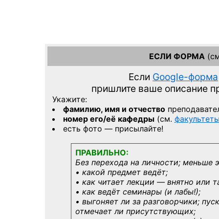
ЕСЛИ ФОРМА
(см
Если
Google-форма
пришлите ваше описание 
Укажите:
фамилию, имя и отчество
преподавате
номер его/её кафедры
(см.
факультет
есть фото — присылайте!
ПРАВИЛЬНО:
Без перехода на личности; меньше 
• какой предмет ведёт;
• как читает лекции — внятно или т
• как ведёт семинары (и лабы!);
• выгоняет ли за разговорчики; пус
отмечает ли присутствующих;