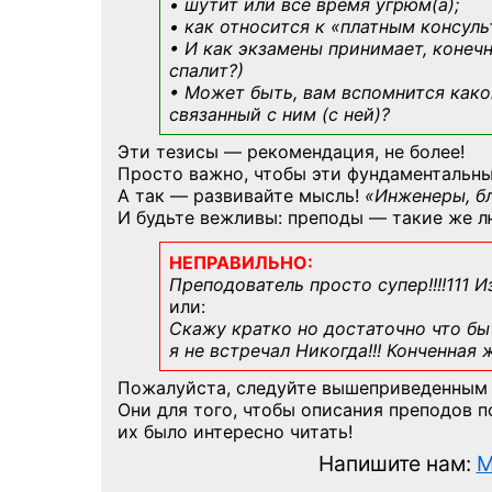
• шутит или все время угрюм(а);
• как относится к «платным консул
• И как экзамены принимает, конечн
спалит?)
• Может быть, вам вспомнится
како
связанный с ним (с ней)?
Эти тезисы — рекомендация, не более!
Просто важно, чтобы эти фундаментальны
А так — развивайте мысль!
«Инженеры, б
И будьте вежливы: преподы — такие же л
НЕПРАВИЛЬНО:
Преподователь просто супер!!!!111 И
или:
Скажу кратко но достаточно что бы 
я не встречал Никогда!!! Конченная
Пожалуйста, следуйте вышеприведенным
Они для того, чтобы описания преподов 
их было интересно читать!
Напишите нам:
M