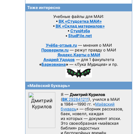
Тоже интересно
Учебные файлы для МАИ:
•
ВК «Студсетка МАИ»
•
ВК «Склад материалов»
•
СтудИзба
•
StudFile.net
Учёба-отзыв.ru
— мнения о МАИ
Проверили.ru
— режут правду о МАИ
Яндекс.Карты о МАИ
Андрей Удодов
— для 1 факультета
«
Барковиана
»
—
«Лука Мудищев»
и пр.
«Маёвский букварь»
Я —
Дмитрий Курилов
(
ВК
292841211
), учился в МАИ
в 1984—1990 гг.
«
Маёвский
букварь
» — сборник рассказов,
баек, новелл, каждая
из которых — документ эпохи.
Это своеобразная «маёвская
библия» радостных
и беспокойных времён