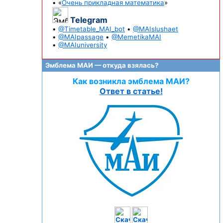
• «
Очень прикладная математика
»
Telegram
•
@Timetable_MAI_bot
•
@MAIslushaet
•
@MAIpassage
•
@MemetikaMAI
•
@MAIuniversity
Эмблема МАИ — откуда взялась?
Как возникла эмблема МАИ?
Ответ в статье!