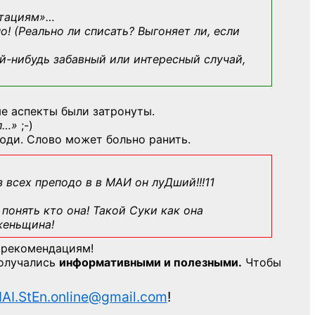
ьтациям»
…
о! (Реально ли списать? Выгоняет ли, если
й-нибудь
забавный или интересный случай,
е аспекты были затронуты.
л…»
;-)
юди. Слово может больно ранить.
з всех преподо в в МАИ он луДший!!!11
понять кто она! Такой Суки как она
женьщина!
 рекомендациям!
получались
информативными и полезными.
Чтобы
AI.StEn.online@gmail.com
!