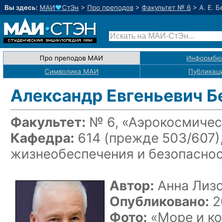
Вы здесь:
МАИ
♥
СтЭн
>
Про преподов
>
Факультет № 6
>
А. Е. 
Про преподов МАИ
Информбю
Символика МАИ
Публикац
Александр Евгеньевич Б
Факультет:
№ 6, «Аэрокосмичес
Кафедра:
614 (прежде 503/607)
жизнеобеспечения и безопасно
Автор:
Анна Лиз
Опубликовано:
2
Фото:
«Море и к