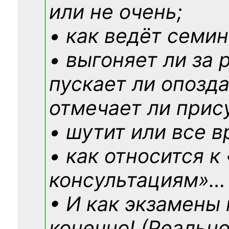
или не очень;
• как ведёт семин
• выгоняет ли за 
пускает ли опозд
отмечает ли прис
• шутит или все в
• как относится к
консультациям»
…
• И как экзамены
конечно! (Реально