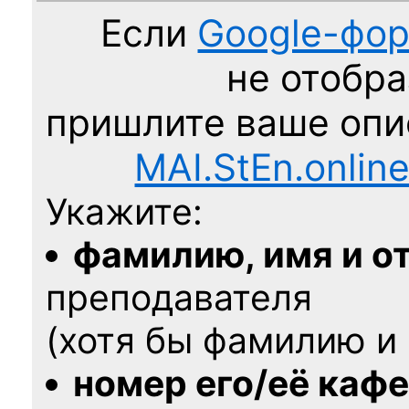
Если
Google-фо
не отобра
пришлите ваше оп
MAI.StEn.onlin
Укажите:
фамилию, имя и о
преподавателя
(хотя бы фамилию и 
номер его/её каф