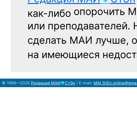
опорочить 
как-либо
или преподавателей. 
сделать МАИ лучше, 
на имеющиеся недост
© 1999—2026
Редакция
МАИ
♥
СтЭн
|
E-mail:
MAI.StEn.online@gma