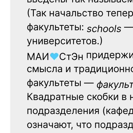
(Так начальство тепе
факультеты:
— 
schools
университетов.)
придержи
МАИ
♥
СтЭн
смысла и традиционн
факультеты —
факуль
Квадратные скобки в 
подразделения (кафед
означают, что подраз