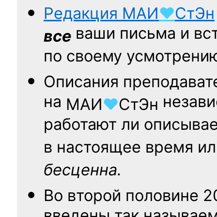
Редакция
МАИ
♥
СтЭн
ваши письма и вст
все
по своему усмотрени
Описания преподават
на
независ
МАИ
♥
СтЭн
работают ли описыва
в настоящее время ил
бесценна.
Во второй половине
2
введены так называе