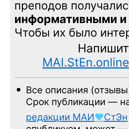
преподов получалис
информативными и
Чтобы их было интер
Напишит
MAI.StEn.onlin
Все описания (отзывы
Срок публикации — н
редакции
МАИ
♥
СтЭн