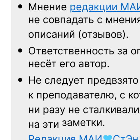
Мнение
редакции
МА
не совпадать с мнени
описаний (отзывов).
Ответственность
за о
несёт его автор.
Не следует
предвзято
к преподавателю,
с к
ни разу
не сталкивали
заметки.
на эти
Редакция
МАИ
♥
СтЭн