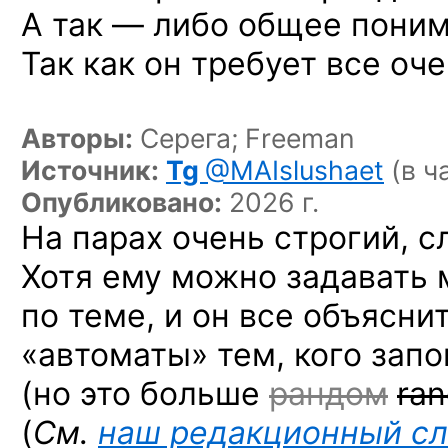
А так — либо общее поним
Так как он требует все оч
Авторы:
Серега; Freeman
Источник:
Tg
@MAIslushaet
(в ч
Опубликовано:
2026 г.
На парах очень строгий, с
Хотя ему можно задавать
по теме, и он все объяснит
«автоматы» тем, кого зап
(но это больше
рандом
ra
(
См.
наш редакционный сл