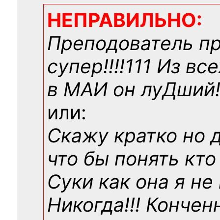
НЕПРАВИЛЬНО:
Преподователь п
супер!!!!111 Из вс
в МАИ он луДший!!
или:
Скажу кратко но 
что бы понять кто
Суки как она я не
Никогда!!! Конче