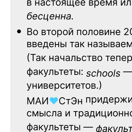
в настоящее время ил
бесценна.
Во второй половине
2
введены так называе
(Так начальство тепе
факультеты:
— 
schools
университетов.)
придержи
МАИ
♥
СтЭн
смысла и традиционн
факультеты —
факуль