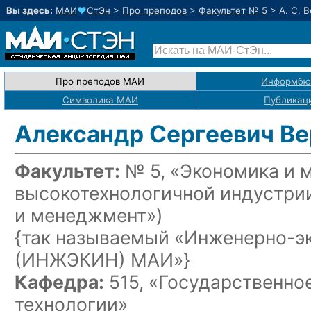
Вы здесь:
МАИ
♥
СтЭн
>
Про преподов
>
Факультет № 5
>
А. С. 
Про преподов МАИ
Информбю
Символика МАИ
Публикац
Александр Сергеевич Ве
Факультет:
№ 5, «Экономика и 
высокотехнологичной индустри
и менеджмент»)
{так называемый «Инженерно-э
(ИНЖЭКИН) МАИ»}
Кафедра:
515, «Государственно
технологии»