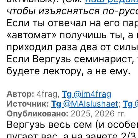
чтобы изъясняться
по-рус
Если ты отвечал на его пар
«автомат» получишь ты, а 
приходил раза два от силы
Если Вергузь семинарист, 
будете лектору, а не ему.
Автор:
4frag,
Tg
@im4frag
Источник:
Tg
@MAIslushaet
;
Tg
Опубликовано:
2025, 2026 гг.
Вергузь весь сем (и особе
пугает вас, а на зачете 2/