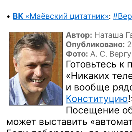
•
ВК
«Маёвский цитатник»
:
#Вер
Автор:
Наташа Г
Опубликовано:
2
Фото:
А. С. Верг
Готовьтесь к 
«Никаких тел
и вообще ряд
Конституцию
!
Посещение об
может выставить «автома