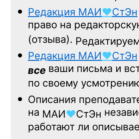
Редакция
МАИ
♥
СтЭн
право на редакторску
(отзыва).
Редактируем
Редакция
МАИ
♥
СтЭн
ваши письма и вст
все
по своему усмотрени
Описания преподават
на
независ
МАИ
♥
СтЭн
работают ли описыва