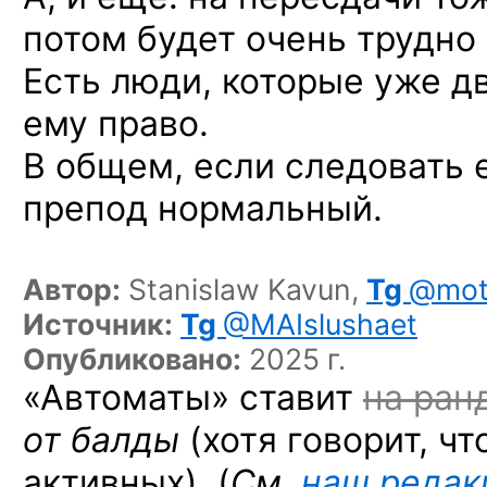
потом будет очень трудно 
Есть люди, которые уже дв
ему право.
В общем, если следовать 
препод нормальный.
Автор:
Stanislaw Kavun,
Tg
@mot
Источник:
Tg
@MAIslushaet
Опубликовано:
2025 г.
«Автоматы» ставит
на ран
от балды
(хотя говорит, ч
активных). (
См.
наш редак