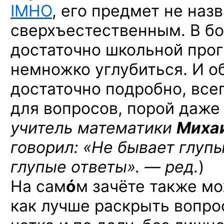
IMHO
, его предмет не наз
сверхъестественным. В б
достаточно школьной про
немножко углубиться. И о
достаточно подробно, все
для вопросов, порой даже 
учитель математики
Михаи
говорил: «Не бывает глуп
глупые ответы». — ред.
)
На сам
ó
м зачёте также мо
как лучше раскрыть вопрос