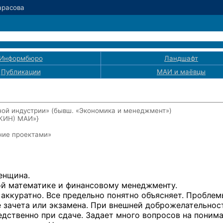
Тарасова
Информбюро
Ландшафт
Публикации
МАИ
и маёвцы
ой индустрии» (бывш. «Экономика и менеджмент»)
ЭКИН) МАИ»}
ние проектами»
енщина.
ой математике и финансовому менеджменту.
 аккуратно. Все предельно понятно объясняет. Проблем
е зачета или экзамена. При внешней доброжелательно
едственно при сдаче. Задает много вопросов на понима