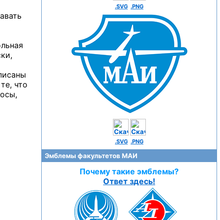
.SVG
.PNG
давать
ольная
ки,
аписаны
те, что
росы,
.SVG
.PNG
Эмблемы факультетов МАИ
Почему такие эмблемы?
Ответ здесь!