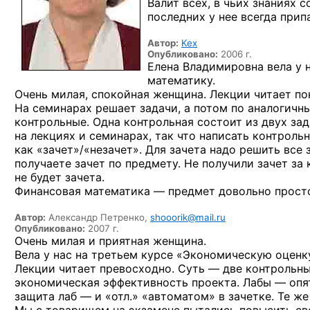
Валит всех, в чьих знаниях 
последних у нее всегда прип
Автор:
Kex
Опубликовано:
2006 г.
Елена Владимировна вела у 
математику.
Очень милая, спокойная женщина. Лекции читает пон
На семинарах решает задачи, а потом по аналогичн
контрольные. Одна контрольная состоит из двух зад
на лекциях и семинарах, так что написать контроль
как «зачет»/«незачет». Для зачета надо решить все
получаете зачет по предмету. Не получили зачет за
не будет зачета.
Финансовая математика — предмет довольно простой
Автор:
Александр Петренко,
shooorik@mail.ru
Опубликовано:
2007 г.
Очень милая и приятная женщина.
Вела у нас на третьем курсе «Экономическую оценк
Лекции читает превосходно. Суть — две контрольн
экономическая эффективность проекта. Лабы — опят
защита лаб — и «отл.» «автоматом» в зачетке. Те же