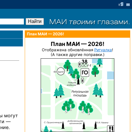
План МАИ — 2026!
План МАИ — 2026!
Отображена обновлённая
Ритуалка
!
(А также другие поправки.)
ы могут
сти —
ние.