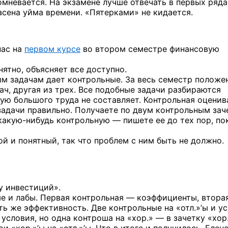
сомневается. На экзамене лучше отвечать в первых ряда
асена уйма времени. «Пятерками» не кидается.
нас на
первом курсе
во втором семестре финансовую
ятно, объясняет все доступно.
ым задачам дает контрольные. За весь семестр положе
ач, другая из трех. Все подобные задачи разбираются
ную большого труда не составляет. Контрольная оценив
 задачи правильно. Получаете по двум контрольным за
какую-нибудь
контрольную — пишете ее до тех пор, по
 и понятный, так что проблем с ним быть не должно.
у инвестиций».
ые и лабы. Первая контрольная — коэффициенты, втора
ь же эффективность. Две контрольные на «отл.»’ы и у
 условия, но одна контроша на «хор.» — в зачетку «хор.