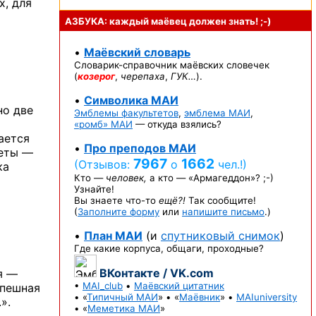
х, для
АЗБУКА: каждый маёвец должен
знать! ;-)
•
Маёвский словарь
Словарик-справочник
маёвских словечек
(
козерог
,
черепаха
,
ГУК…
).
•
Символика МАИ
но две
Эмблемы факультетов
,
эмблема МАИ
,
«ромб» МАИ
— откуда взялись?
ается
•
Про преподов МАИ
четы —
7967
1662
(Отзывов:
о
чел.!)
ка
Кто —
человек,
а кто —
«Армагеддон»? ;-)
Узнайте!
Вы знаете
что-то
ещё?!
Так сообщите!
(
Заполните форму
или
напишите письмо
.)
•
План МАИ
(и
спутниковый снимок
)
Где какие корпуса, общаги, проходные?
ВКонтакте / VK.com
я —
•
MAI_club
•
Маёвский цитатник
спешная
• «
Типичный МАИ
» • «
Маёвник
» •
MAIuniversity
».
• «
Меметика МАИ
»