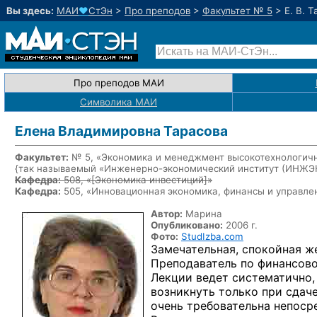
Вы здесь:
МАИ
♥
СтЭн
>
Про преподов
>
Факультет № 5
>
Е. В. 
Про преподов МАИ
Символика МАИ
Елена Владимировна Тарасова
Факультет:
№ 5, «Экономика и менеджмент высокотехнологичн
{так называемый «Инженерно-экономический институт (ИНЖ
Кафедра:
508, «
[Экономика инвестиций]
»
Кафедра:
505, «Инновационная экономика, финансы и управле
Автор:
Марина
Опубликовано:
2006 г.
Фото:
StudIzba.com
Замечательная, спокойная ж
Преподаватель по финансов
Лекции ведет систематично,
возникнуть только при сдач
очень требовательна непоср