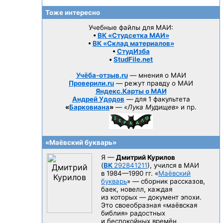
Тоже интересно
Учебные файлы для МАИ:
•
ВК «Студсетка МАИ»
•
ВК «Склад материалов»
•
СтудИзба
•
StudFile.net
Учёба-отзыв.ru
— мнения о МАИ
Проверили.ru
— режут правду о МАИ
Яндекс.Карты о МАИ
Андрей Удодов
— для 1 факультета
«
Барковиана
»
—
«Лука Мудищев»
и пр.
«Маёвский букварь»
Я —
Дмитрий Курилов
(
ВК
292841211
), учился в МАИ
в 1984—1990 гг.
«
Маёвский
букварь
» — сборник рассказов,
баек, новелл, каждая
из которых — документ эпохи.
Это своеобразная «маёвская
библия» радостных
и беспокойных времён