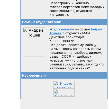
Перестройки и, конечно, —
галерея портретов моих молодых
современников, студентов
и студенток.
Роман о студентах МАИ
«
Сад желаний
» — роман
Андрея
Тошева
о студентах МАИ.
Действие происходит
в 1989—1990 гг.
Что делать простому маёвцу,
на чью голову свалились разом
неоднозначная любовь, диплом,
развал CCCP, и, вдобавок
ко всему, — инопланетная
цивилизация, затаившаяся
где-то
в глубинах подсознания?..
Нас сосчитали