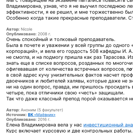
Мы с товарищем на экзамене пытались повысить свои 
Владимировна, узнав, что я не выучил последнюю ле
эффективности, я ее решил, и мне торжественно был
Особенно когда такие прекрасные преподаватели. Ст
Автор:
Nicole
Опубликовано:
2008 г.
Очень спокойный и толковый преподаватель.
Была в почете и уважении у всей группы до одного
корпораций», и вела его гордость 508 кафедры И. А
не смогла, и на подмогу пришла как раз Тарасова. 
знать еще в списке вопросов, розданных по многоч
офигевавшая от количества встречных вопросов, п
о
в свой адрес кучу унизительных фактов насчет проф
двоечников и любителей халявы, которые даже не зн
ни на один вопрос, правда, им пришлось просидеть 
четыре, пока отличники свою «честь» защищали.
Так что даже классный препод порой оказывается 
Автор:
Аноним (5 факультет)
Источник:
ВК
«Маёвник»
Опубликовано:
2016 г.
Елена Владимировна вела у нас
инвестиционный ана
Курс включает курсовую и две контрольных работы.