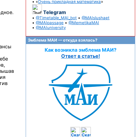
а
• «
Очень прикладная математика
»
одное.
Telegram
•
@Timetable_MAI_bot
•
@MAIslushaet
•
@MAIpassage
•
@MemetikaMAI
•
@MAIuniversity
Эмблема МАИ — откуда взялась?
нансы
Как возникла эмблема МАИ?
Ответ в статье!
себе
в,
слышав
тия
тив