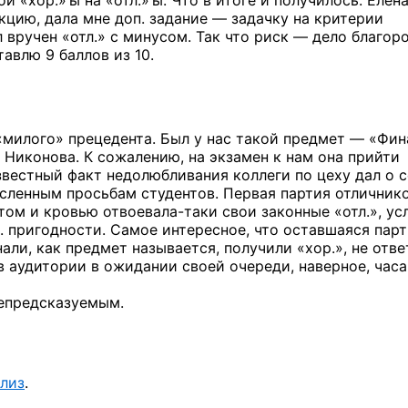
«хор.»’ы на «отл.»’ы. Что в итоге и получилось. Елен
кцию, дала мне доп. задание — задачку на критерии
 вручен «отл.» с минусом. Так что риск — дело благор
авлю 9 баллов из 10.
 «милого» прецедента. Был у нас такой предмет — «Фи
. Никонова. К сожалению, на экзамен к нам она прийти
Известный факт недолюбливания коллеги по цеху дал о 
исленным просьбам студентов. Первая партия отличнико
том и кровью
отвоевала-таки
свои законные «отл.», у
. пригодности. Самое интересное, что оставшаяся пар
али, как предмет называется, получили «хор.», не отве
в аудитории в ожидании своей очереди, наверное, часа
непредсказуемым.
лиз
.