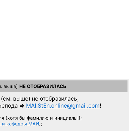
. выше)
НЕ ОТОБРАЗИЛАСЬ
(см. выше)
не отобразилась,
препода
=>
MAI.StEn.online@gmail.com
!
ля
(хотя бы фамилию и инициалы!);
ы и кафедры МАИ
);